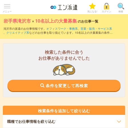
メニュー
気になる!
ログイン
検索
岩手県滝沢市
×
10名以上の大量募集
のお仕事一覧
滝沢市の派遣のお仕事情報です。
オフィスワーク・事務系
、
営業・販売・サービス系
、
クリエイティブ系
などのお仕事を取り揃えています。10名以上の大量募集の条件の
他に、
交通費別途支給あり
、
職種未経験OK
、
友だちと一緒の応募OK
などのこだわり
条件も取り揃えています。
検索した条件に合う
お仕事がありませんでした
条件を変更して再検索
検索条件を追加して絞り込む
職種
でお仕事情報を絞り込む