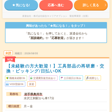
気になる!
応募へ進む
詳しく見る
派遣会社
株式会社綜合キャリアオプション 製造事業部（全国）
興味があったら「★気になる！」をタップ！
「気になる！」を押しておくと、派遣会社から
「面談確約」
や
「応募歓迎」
が届きます！
未読
掲載日
2026/08/05
NEW
【未経験の方大歓迎！】工具部品の再研磨・交
換・ピッキング/日払いOK
職種未経験OK
交通費別途支給あり
土日祝日が休み
残業なし
WEB登録OK
派遣
岩手県奥州市
勤務地
水沢江刺駅から車17分
月～金
曜日頻度