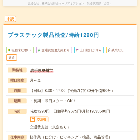
派遣会社
株式会社綜合キャリアオプション 製造事業部（全国）
未読
プラスチック製品検査/時給1290円
職種未経験OK
交通費別途支給あり
土日祝日が休み
残業なし
派遣
岩手県奥州市
勤務地
月～金
曜日頻度
【日勤】8:30～17:00（実働7時間30分/休憩60分）
時間
・長期・即日スタートOK！
期間
時給1290円 日額平均9675円/月額19万3500円
時給
交通費
交通費支給（規定あり）
軽作業（仕分け・ピッキング・検品、商品管理）
仕事内容