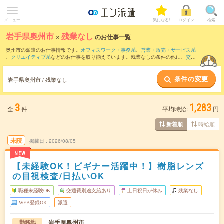
メニュー
気になる!
ログイン
検索
岩手県奥州市
×
残業なし
のお仕事一覧
奥州市の派遣のお仕事情報です。
オフィスワーク・事務系
、
営業・販売・サービス系
、
クリエイティブ系
などのお仕事を取り揃えています。残業なしの条件の他に、
交通
費別途支給あり
、
職種未経験OK
、
友だちと一緒の応募OK
などのこだわり条件も取り
揃えています。
条件の変更
岩手県奥州市 / 残業なし
3
1,283
全
件
平均時給:
円
時給順
新着順
未読
掲載日
2026/08/05
NEW
【未経験OK！ビギナー活躍中！】樹脂レンズ
の目視検査/日払いOK
職種未経験OK
交通費別途支給あり
土日祝日が休み
残業なし
WEB登録OK
派遣
岩手県奥州市
勤務地