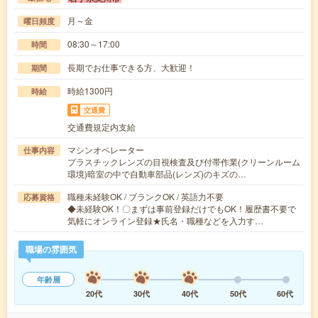
月～金
曜日頻度
08:30～17:00
時間
長期でお仕事できる方、大歓迎！
期間
時給1300円
時給
交通費
交通費規定内支給
マシンオペレーター
仕事内容
プラスチックレンズの目視検査及び付帯作業(クリーンルーム
環境)暗室の中で自動車部品(レンズ)のキズの…
職種未経験OK / ブランクOK / 英語力不要
応募資格
◆未経験OK！〇まずは事前登録だけでもOK！履歴書不要で
気軽にオンライン登録★氏名・職種などを入力す…
職場の雰囲気
年齢層
20代
30代
40代
50代
60代