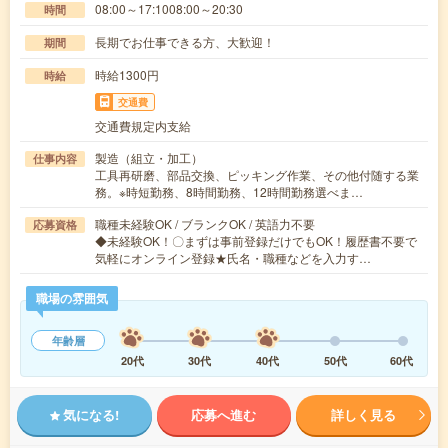
08:00～17:1008:00～20:30
時間
長期でお仕事できる方、大歓迎！
期間
時給1300円
時給
交通費
交通費規定内支給
製造（組立・加工）
仕事内容
工具再研磨、部品交換、ピッキング作業、その他付随する業
務。※時短勤務、8時間勤務、12時間勤務選べま…
職種未経験OK / ブランクOK / 英語力不要
応募資格
◆未経験OK！〇まずは事前登録だけでもOK！履歴書不要で
気軽にオンライン登録★氏名・職種などを入力す…
職場の雰囲気
年齢層
20代
30代
40代
50代
60代
気になる!
応募へ進む
詳しく見る