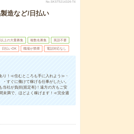
No.SKST5214326-T4
製造など/日払い
名以上の大量募集
複数名募集
英語不要
日払いOK
職場が禁煙
電話対応なし
あり！≪住むところも手に入れよう≫・
。・すぐに働けて稼げる仕事がしたい。
当社が負担(規定有)！遠方の方もご安
時間未満で、ほどよく稼げます！≪完全週