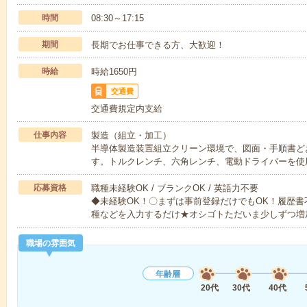
時間
08:30～17:15
期間
長期でお仕事できる方、大歓迎！
時給
時給1650円
交通費
交通費規定内支給
仕事内容
製造（組立・加工）
半導体製造装置組立クリーン環境で、図面・手順書ど
す。トルクレンチ、六角レンチ、電動ドライバーを使
応募資格
職種未経験OK / ブランクOK / 英語力不要
◆未経験OK！〇まずは事前登録だけでもOK！履歴
種などを入力するだけ★オシゴトただいま少しずつ増
職場の雰囲気
年齢層
20代
30代
40代