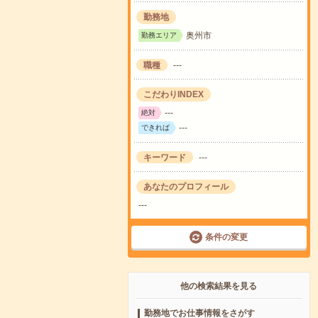
勤務地
奥州市
勤務エリア
職種
---
こだわりINDEX
---
絶対
---
できれば
キーワード
---
あなたのプロフィール
---
条件の変更
他の検索結果を見る
勤務地でお仕事情報をさがす