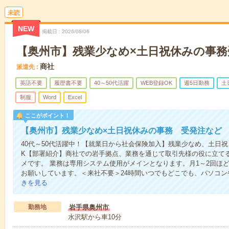
未読
NEW
掲載日
2026/08/06
【奥州市】残業少なめ×土日祝休みの事務
商社
派遣先
英語不要
履歴書不要
40～50代活躍
WEB登録OK
週5日勤務
土
制服
Word
Excel
ここがポイント！
【奥州市】残業少なめ×土日祝休みの事務 受発注など
40代～50代活躍中！【就業日から社会保険加入】残業少なめ、土日祝
K【部署紹介】商社での岩手拠点、業務を通じて取引先様の役に立て
メです。 業務は専用システム使用がメインとなります。月1～2回ほ
お願いしています。＜来社不要＞24時間いつでもどこでも、パソコ
きを見る
勤務地
岩手県奥州市
水沢駅から車10分