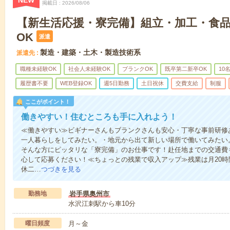
NEW
掲載日
2026/08/06
【新生活応援・寮完備】組立・加工・食品
OK
派遣
製造・建築・土木・製造技術系
派遣先
職種未経験OK
社会人未経験OK
ブランクOK
既卒第二新卒OK
10
履歴書不要
WEB登録OK
週5日勤務
土日祝休
交費支給
制服
ここがポイント！
働きやすい！住むところも手に入れよう！
≪働きやすい≫ビギナーさんもブランクさんも安心・丁寧な事前研修
一人暮らしをしてみたい。・地元から出て新しい場所で働いてみたい
そんな方にピッタリな「寮完備」のお仕事です！赴任地までの交通費も
心して応募ください！≪ちょっとの残業で収入アップ≫残業は月20
休二…
つづきを見る
勤務地
岩手県奥州市
水沢江刺駅から車10分
曜日頻度
月～金