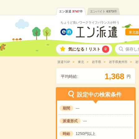
エン派遣
3747
件
エンバイト
6373
件
ちょうど良いワークライフバランスが叶う
東北版
気になる！リスト
0
保存し
派遣TOP
東北
岩手県
岩手県奥州市
岩
,
1
3
6
8
平均時給:
円
設定中の検索条件
期間
---
派遣形式
---
時給
1250円以上