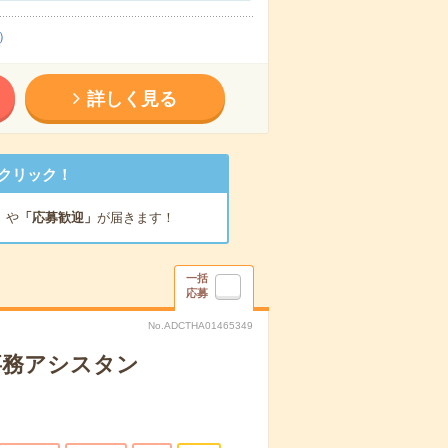
）
詳しく見る
クリック！
」
や
「応募歓迎」
が届きます！
一括
応募
No.ADCTHA01465349
事務アシスタン