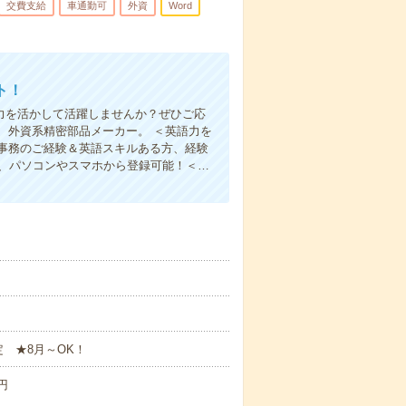
交費支給
車通勤可
外資
Word
ト！
語力を活かして活躍しませんか？ぜひご応
、外資系精密部品メーカー。 ＜英語力を
事務のご経験＆英語スキルある方、経験
も、パソコンやスマホから登録可能！＜…
 ★8月～OK！
円