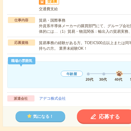
交通費
交通費支給
仕事内容
貿易・国際事務
外資系半導体メーカーの購買部門にて、グループ会社
体的には…（1）貿易・物流関係：輸出入の貿易実務
応募資格
貿易事務の経験がある方。TOEIC500点以上または
持ちの方。 業界未経験OK！
職場の雰囲気
年齢層
20代
30代
40代
アデコ株式会社
派遣会社
応募する
気になる！