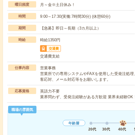
曜日頻度
月～金※土日休み！
時間
9:00～17:30(実働:7時間30分) (休憩60分)
期間
【急募】即日～長期（3カ月以上）
時給
時給1350円
交通費
交通費支給
仕事内容
営業事務
営業所での専用システムやFAXを使用した受発注処
客応対、メール対応等をお願いします。
応募資格
英語力不要
業界問わず、受発注経験がある方歓迎 業界未経験OK
職場の雰囲気
年齢層
20代
30代
40代