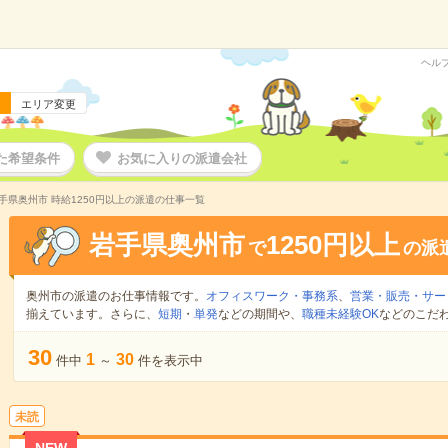
ヘル
エリア変更
た希望条件
お気に入りの派遣会社
手県奥州市 時給1250円以上の派遣の仕事一覧
岩手県奥州市
1250円以上
で
の派
奥州市の派遣のお仕事情報です。
オフィスワーク・事務系
、
営業・販売・サー
揃えています。さらに、
短期
・
単発
などの期間や、
職種未経験OK
などのこだ
30
1
30
件中
～
件を表示中
未読