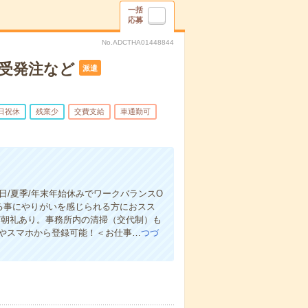
一括
応募
No.ADCTHA01448844
受発注など
派遣
日祝休
残業少
交費支給
車通勤可
日/夏季/年末年始休みでワークバランスO
る事にやりがいを感じられる方におスス
ど朝礼あり。事務所内の清掃（交代制）も
ンやスマホから登録可能！＜お仕事…
つづ