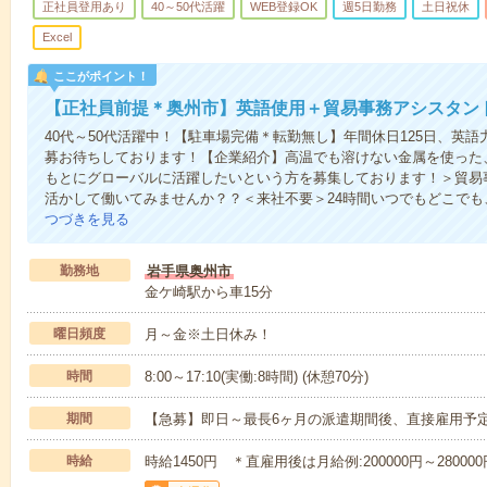
正社員登用あり
40～50代活躍
WEB登録OK
週5日勤務
土日祝休
Excel
ここがポイント！
【正社員前提＊奥州市】英語使用＋貿易事務アシスタン
40代～50代活躍中！【駐車場完備＊転勤無し】年間休日125日、英
募お待ちしております！【企業紹介】高温でも溶けない金属を使った
もとにグローバルに活躍したいという方を募集しております！＞貿易
活かして働いてみませんか？？＜来社不要＞24時間いつでもどこで
つづきを見る
勤務地
岩手県奥州市
金ケ崎駅から車15分
曜日頻度
月～金※土日休み！
時間
8:00～17:10(実働:8時間) (休憩70分)
期間
【急募】即日～最長6ヶ月の派遣期間後、直接雇用予定
時給
時給1450円 ＊直雇用後は月給例:200000円～280000