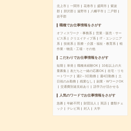
北上市
一関市
花巻市
盛岡市
紫波
郡
胆沢郡
遠野市
八幡平市
二戸郡
岩手郡
職種でお仕事情報をさがす
オフィスワーク・事務系
営業・販売・サー
ビス系
クリエイティブ系
IT・エンジニア
系
技術系
医療・介護・福祉・教育系
軽
作業・物流・工場・その他
こだわりでお仕事情報をさがす
短期
単発
職種未経験OK
10名以上の大
量募集
友だちと一緒の応募OK
在宅・リモ
ートワーク
週2～3日勤務
週4日勤務
土
日祝のみ勤務
残業なし
副業・WワークOK
交通費別途支給あり
語学力が活かせる
人気のワードでお仕事情報をさがす
急募
年齢不問
財団法人
英語
書類チェ
ック
テレビ局
封入
大学