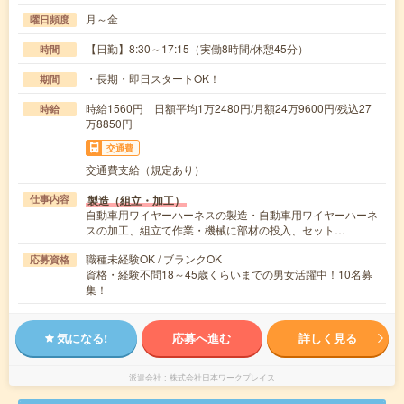
月～金
曜日頻度
【日勤】8:30～17:15（実働8時間/休憩45分）
時間
・長期・即日スタートOK！
期間
時給1560円 日額平均1万2480円/月額24万9600円/残込27
時給
万8850円
交通費
交通費支給（規定あり）
製造（組立・加工）
仕事内容
自動車用ワイヤーハーネスの製造・自動車用ワイヤーハーネ
スの加工、組立て作業・機械に部材の投入、セット…
職種未経験OK / ブランクOK
応募資格
資格・経験不問18～45歳くらいまでの男女活躍中！10名募
集！
気になる!
応募へ進む
詳しく見る
派遣会社
株式会社日本ワークプレイス