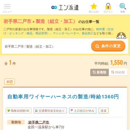
メニュー
気になる!
ログイン
検索
岩手県二戸市
×
製造（組立・加工）
のお仕事一覧
二戸市の派遣のお仕事情報です。製造（組立・加工）のお仕事の他に、
軽作業（仕分
け・ピッキング・検品、商品管理）
、
マシンオペレーター
、
食品加工
などを取り揃え
ています。さらに、
短期
・
単発
などの期間や、
職種未経験OK
などのこだわり条件で絞
り込んでいただけます。職種辞典：
製造（組立・加工）のお仕事とは？とは？
条件の変更
岩手県二戸市 / 製造（組立・加工）
1
1,550
全
件
平均時給:
円
時給順
新着順
未読
自動車用ワイヤーハーネスの製造/時給1360円
職種未経験OK
交通費別途支給あり
土日祝日が休み
派遣
岩手県二戸市
勤務地
金田一温泉駅から車7分