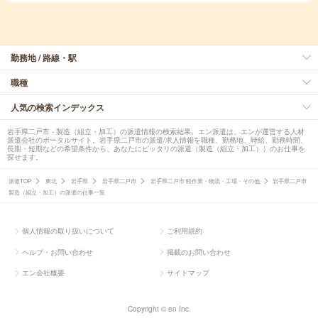
勤務地 / 路線・駅
職種
人気の検索インデックス
岩手県二戸市 - 製造（組立・加工）の派遣情報の検索結果。エン派遣は、エンが運営する人材
派遣会社のポータルサイト。岩手県二戸市の派遣/求人情報を職種、勤務地、時給、勤務時間、
長期・短期などの希望条件から、あなたにピッタリの派遣（製造（組立・加工））のお仕事を
探せます。
派遣TOP
東北
岩手県
岩手県二戸市
岩手県二戸市 軽作業・物流・工場・その他
岩手県二戸市
製造（組立・加工）の派遣の仕事一覧
個人情報の取り扱いについて
ご利用規約
ヘルプ・お問い合わせ
掲載のお問い合わせ
エン会社概要
サイトマップ
Copyright © en Inc.