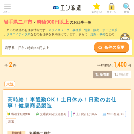
メニュー
気になる!
ログイン
検索
岩手県二戸市
×
時給900円以上
のお仕事一覧
二戸市の派遣のお仕事情報です。
オフィスワーク・事務系
、
営業・販売・サービス系
、
クリエイティブ系
などのお仕事を取り揃えています。さらに、
短期
・
単発
などの期
間や、
職種未経験OK
などのこだわり条件で絞り込んでいただけます。
条件の変更
時給
1050円以上
・
1800円以上
の求人はこちら
岩手県二戸市 / 時給900円以上
当サイトでは法令を遵守し、最低賃金以上の求人のみを掲載しています。
2
1,400
全
件
平均時給:
円
時給順
新着順
未読
高時給！車通勤OK！土日休み！日勤のお仕
事！健康商品製造
職種未経験OK
交通費別途支給あり
土日祝日が休み
WEB登録OK
派遣
岩手県二戸市
勤務地