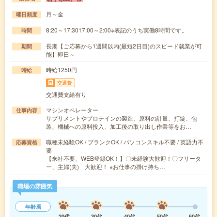
月～金
曜日頻度
8:20～17:3017:00～2:00※表記のうち実働8時間です。
時間
長期【ご応募から1週間以内(最短2日目)のスピード就業が可
期間
能】即日～
時給1250円
時給
交通費
交通費支給有り
マシンオペレーター
仕事内容
サプリメントやプロテインの製造、原料の計量、打錠、包
装、機械への原料投入、加工後の取り出し作業等をお…
職種未経験OK / ブランクOK / パソコンスキル不要 / 英語力不
応募資格
要
【来社不要、WEB登録OK！】〇未経験大歓迎！〇フリータ
ー、主婦(夫) 大歓迎！ ※お仕事の掛け持ち…
職場の雰囲気
年齢層
20代
30代
40代
50代
60代