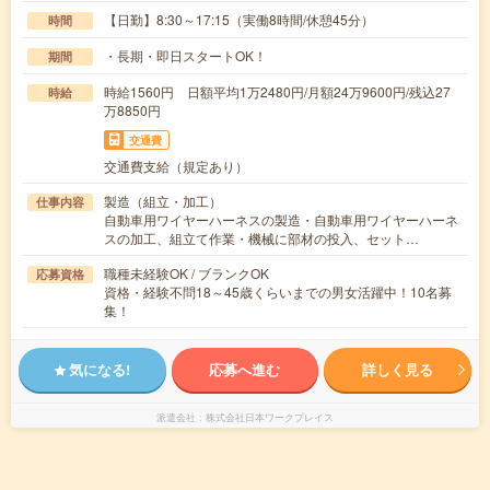
【日勤】8:30～17:15（実働8時間/休憩45分）
時間
・長期・即日スタートOK！
期間
時給1560円 日額平均1万2480円/月額24万9600円/残込27
時給
万8850円
交通費
交通費支給（規定あり）
製造（組立・加工）
仕事内容
自動車用ワイヤーハーネスの製造・自動車用ワイヤーハーネ
スの加工、組立て作業・機械に部材の投入、セット…
職種未経験OK / ブランクOK
応募資格
資格・経験不問18～45歳くらいまでの男女活躍中！10名募
集！
気になる!
応募へ進む
詳しく見る
派遣会社
株式会社日本ワークプレイス