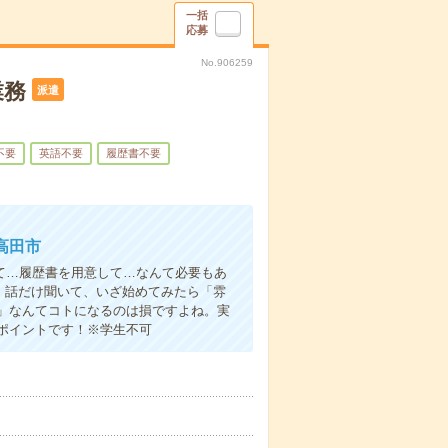
一括
応募
No.906259
業務
派遣
不要
英語不要
履歴書不要
高田市
て…履歴書を用意して…なんて必要もあ
よ！話だけ聞いて、いざ始めてみたら「雰
」なんてコトになるのは損ですよね。実
ポイントです！※学生不可