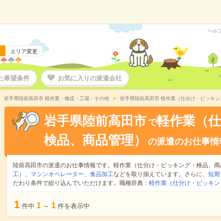
ヘル
エリア変更
た希望条件
お気に入りの派遣会社
岩手県陸前高田市 軽作業・物流・工場・その他
岩手県陸前高田市 軽作業（仕分け・ピッキ
岩手県陸前高田市
軽作業（
で
検品、商品管理）
の派遣のお仕事情
陸前高田市の派遣のお仕事情報です。軽作業（仕分け・ピッキング・検品、商
工）
、
マシンオペレーター
、
食品加工
などを取り揃えています。さらに、
短期
だわり条件で絞り込んでいただけます。職種辞典：
軽作業（仕分け・ピッキン
1
1
1
件中
～
件を表示中