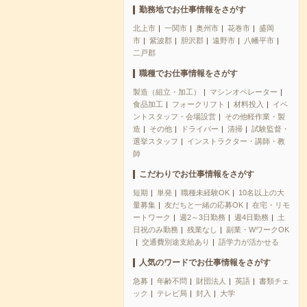
勤務地でお仕事情報をさがす
北上市
一関市
奥州市
花巻市
盛岡
市
紫波郡
胆沢郡
遠野市
八幡平市
二戸郡
職種でお仕事情報をさがす
製造（組立・加工）
マシンオペレーター
食品加工
フォークリフト
材料投入
イベ
ントスタッフ・会場設営
その他軽作業・製
造
その他
ドライバー
清掃
試験監督・
選挙スタッフ
インストラクター・講師・教
師
こだわりでお仕事情報をさがす
短期
単発
職種未経験OK
10名以上の大
量募集
友だちと一緒の応募OK
在宅・リモ
ートワーク
週2～3日勤務
週4日勤務
土
日祝のみ勤務
残業なし
副業・WワークOK
交通費別途支給あり
語学力が活かせる
人気のワードでお仕事情報をさがす
急募
年齢不問
財団法人
英語
書類チェ
ック
テレビ局
封入
大学