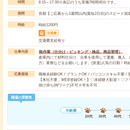
時間
8:15～17:00※表記のうち実働7時間40分です。
期間
長期【ご応募から1週間以内(最短2日目)のスピード就
時給
時給1200円
交通費
交通費支給有り
仕事内容
軽作業（仕分け・ピッキング・検品、商品管理）
倉庫内にて材料仕分け、台車を使用して運搬、搬入、
力）業務などをお願いします。(派遣)人気の日勤！時給
応募資格
職種未経験OK / ブランクOK / パソコンスキル不要 /
【来社不要、WEB登録OK！】〇未経験大歓迎！〇フリ
掛け持ち(Wワーク)不可※学生不可
職場の雰囲気
年齢層
20代
30代
40代