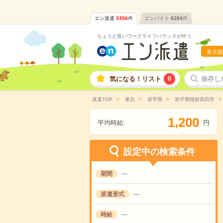
エン派遣
3356
件
エンバイト
6284
件
ちょうど良いワークライフバランスが叶う
東北版
気になる！リスト
0
保存し
派遣TOP
東北
岩手県
岩手県陸前高田市
,
1
2
0
0
平均時給:
円
設定中の検索条件
期間
---
派遣形式
---
時給
---