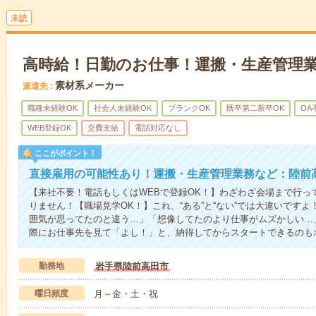
未読
高時給！日勤のお仕事！運搬・生産管理
素材系メーカー
派遣先
職種未経験OK
社会人未経験OK
ブランクOK
既卒第二新卒OK
OA
WEB登録OK
交費支給
電話対応なし
ここがポイント！
直接雇用の可能性あり！運搬・生産管理業務など：陸前
【来社不要！電話もしくはWEBで登録OK！】わざわざ会場まで行っ
りません！【職場見学OK！】これ、“ある”と“ない”では大違いです
囲気が思ってたのと違う…」「想像してたのより仕事がムズかしい…
際にお仕事先を見て「よし！」と、納得してからスタートできるのも
勤務地
岩手県陸前高田市
曜日頻度
月～金・土・祝