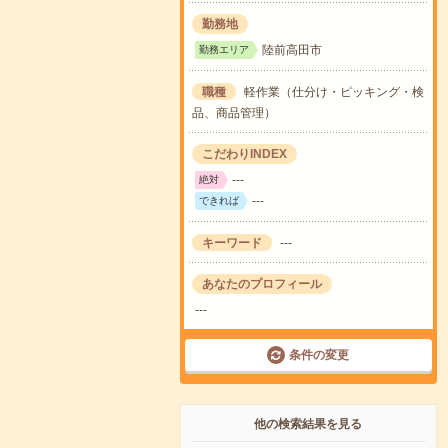
勤務地
陸前高田市
勤務エリア
職種
軽作業（仕分け・ピッキング・検
品、商品管理）
こだわりINDEX
---
絶対
---
できれば
キーワード
---
あなたのプロフィール
---
条件の変更
他の検索結果を見る