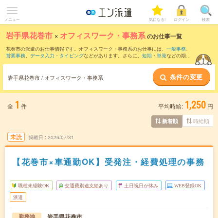
メニュー
気になる!
ログイン
検索
岩手県花巻市
×
オフィスワーク・事務系
のお仕事一覧
花巻市の派遣のお仕事情報です。オフィスワーク・事務系のお仕事には、
一般事務
、
営業事務
、
データ入力・タイピング
などがあります。さらに、
短期
・
単発
などの期間
や、
職種未経験OK
などのこだわり条件で絞り込んでいただけます。
条件の変更
岩手県花巻市 / オフィスワーク・事務系
1
1,250
全
件
平均時給:
円
時給順
新着順
未読
掲載日
2026/07/31
【花巻市×車通勤OK】受発注・経費処理の事務
職種未経験OK
交通費別途支給あり
土日祝日が休み
WEB登録OK
派遣
岩手県花巻市
勤務地