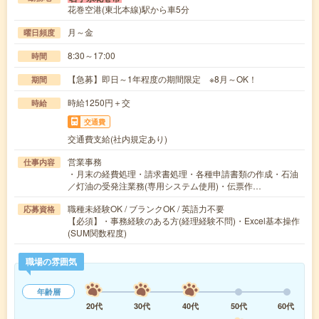
花巻空港(東北本線)駅から車5分
月～金
曜日頻度
8:30～17:00
時間
【急募】即日～1年程度の期間限定 ※8月～OK！
期間
時給1250円＋交
時給
交通費
交通費支給(社内規定あり)
営業事務
仕事内容
・月末の経費処理・請求書処理・各種申請書類の作成・石油
／灯油の受発注業務(専用システム使用)・伝票作…
職種未経験OK / ブランクOK / 英語力不要
応募資格
【必須】・事務経験のある方(経理経験不問)・Excel基本操作
(SUM関数程度)
職場の雰囲気
年齢層
20代
30代
40代
50代
60代