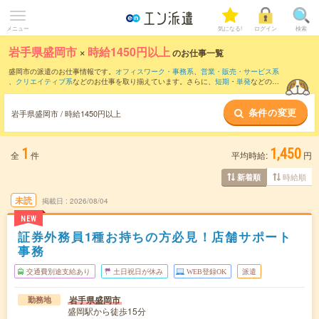
メニュー
気になる!
ログイン
検索
岩手県盛岡市
×
時給1450円以上
のお仕事一覧
盛岡市の派遣のお仕事情報です。
オフィスワーク・事務系
、
営業・販売・サービス系
、
クリエイティブ系
などのお仕事を取り揃えています。さらに、
短期
・
単発
などの期
間や、
職種未経験OK
などのこだわり条件で絞り込んでいただけます。
条件の変更
岩手県盛岡市 / 時給1450円以上
1
1,450
全
件
平均時給:
円
時給順
新着順
未読
掲載日
2026/08/04
NEW
証券外務員1種お持ちの方必見！店舗サポート
事務
交通費別途支給あり
土日祝日が休み
WEB登録OK
派遣
岩手県盛岡市
勤務地
盛岡駅から徒歩15分