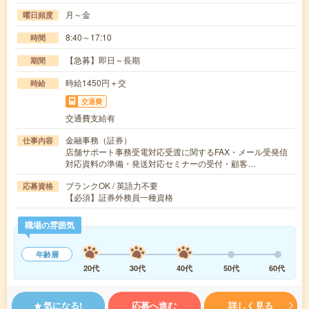
月～金
曜日頻度
8:40～17:10
時間
【急募】即日～長期
期間
時給1450円＋交
時給
交通費
交通費支給有
金融事務（証券）
仕事内容
店舗サポート事務受電対応受渡に関するFAX・メール受発信
対応資料の準備・発送対応セミナーの受付・顧客…
ブランクOK / 英語力不要
応募資格
【必須】証券外務員一種資格
職場の雰囲気
年齢層
20代
30代
40代
50代
60代
気になる!
応募へ進む
詳しく見る