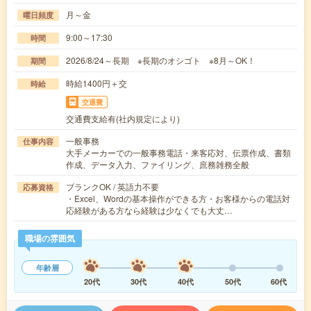
月～金
曜日頻度
9:00～17:30
時間
2026/8/24～長期 ※長期のオシゴト ※8月～OK！
期間
時給1400円＋交
時給
交通費
交通費支給有(社内規定により)
一般事務
仕事内容
大手メーカーでの一般事務電話・来客応対、伝票作成、書類
作成、データ入力、ファイリング、庶務雑務全般
ブランクOK / 英語力不要
応募資格
・Excel、Wordの基本操作ができる方・お客様からの電話対
応経験がある方なら経験は少なくでも大丈…
職場の雰囲気
年齢層
20代
30代
40代
50代
60代