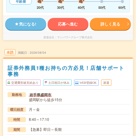
年齢層
20代
30代
40代
50代
60代
気になる!
応募へ進む
詳しく見る
派遣会社
マンパワーグループ株式会社
未読
掲載日
2026/08/04
証券外務員1種お持ちの方必見！店舗サポート
事務
交通費別途支給あり
土日祝日が休み
WEB登録OK
派遣
岩手県盛岡市
勤務地
盛岡駅から徒歩15分
月～金
曜日頻度
8:40～17:10
時間
【急募】即日～長期
期間