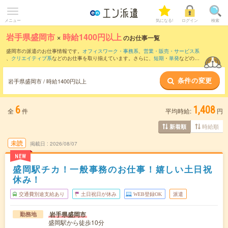
メニュー
気になる!
ログイン
検索
岩手県盛岡市
×
時給1400円以上
のお仕事一覧
盛岡市の派遣のお仕事情報です。
オフィスワーク・事務系
、
営業・販売・サービス系
、
クリエイティブ系
などのお仕事を取り揃えています。さらに、
短期
・
単発
などの期
間や、
職種未経験OK
などのこだわり条件で絞り込んでいただけます。
条件の変更
岩手県盛岡市 / 時給1400円以上
6
1,408
全
件
平均時給:
円
時給順
新着順
未読
掲載日
2026/08/07
NEW
盛岡駅チカ！一般事務のお仕事！嬉しい土日祝
休み！
交通費別途支給あり
土日祝日が休み
WEB登録OK
派遣
岩手県盛岡市
勤務地
盛岡駅から徒歩10分