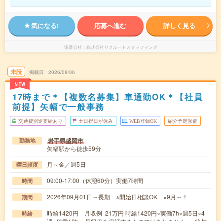
気になる!
応募へ進む
詳しく見る
派遣会社
株式会社リクルートスタッフィング
未読
掲載日
2026/08/06
NEW
17時まで＊【複数名募集】車通勤OK＊【社員
前提】矢幅で一般事務
交通費別途支給あり
土日祝日が休み
WEB登録OK
紹介予定派遣
岩手県盛岡市
勤務地
矢幅駅から徒歩59分
月～金／週5日
曜日頻度
09:00-17:00（休憩60分）実働7時間
時間
2026年09月01日～長期 ※開始日相談OK ※9月～！
期間
時給1420円 月収例 21万円 時給1420円×実働7h×週5日×4
時給