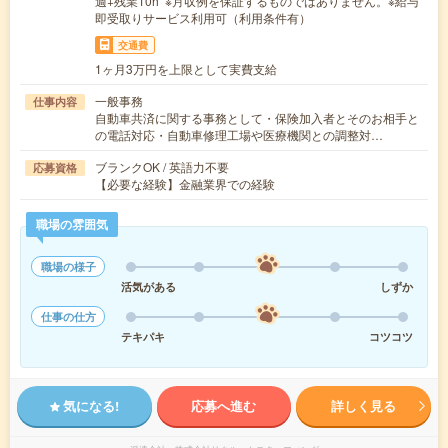
週+残業10h ※月収例を保証するものではありません。※給与
即受取りサービス利用可（利用条件有）
交通費
1ヶ月3万円を上限として実費支給
一般事務
仕事内容
自動車共済に関する事務として・保険加入者とそのお相手と
の電話対応・自動車修理工場や医療機関との調整対…
ブランクOK / 英語力不要
応募資格
【必要な経験】金融業界での経験
職場の雰囲気
職場の様子
活気がある
しずか
仕事の仕方
テキパキ
コツコツ
気になる!
応募へ進む
詳しく見る