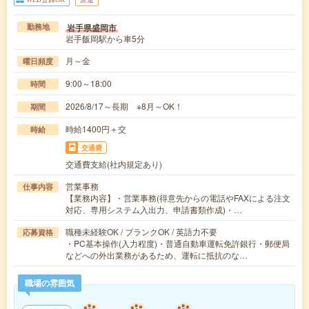
岩手県盛岡市
勤務地
岩手飯岡駅から車5分
月～金
曜日頻度
9:00～18:00
時間
2026/8/17～長期 ※8月～OK！
期間
時給1400円＋交
時給
交通費
交通費支給(社内規定あり)
営業事務
仕事内容
【業務内容】・営業事務(得意先からの電話やFAXによる注文
対応、専用システム入出力、申請書類作成)・…
職種未経験OK / ブランクOK / 英語力不要
応募資格
・PC基本操作(入力程度)・普通自動車運転免許銀行・郵便局
などへの外出業務があるため、運転に抵抗のな…
職場の雰囲気