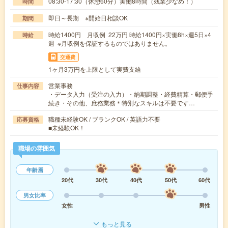
08:30-17:30（休憩60分）実働8時間（残業少なめ！）
時間
即日～長期 ※開始日相談OK
期間
時給1400円 月収例 22万円 時給1400円×実働8h×週5日×4
時給
週 ※月収例を保証するものではありません。
交通費
1ヶ月3万円を上限として実費支給
営業事務
仕事内容
・データ入力（受注の入力）・納期調整・経費精算・郵便手
続き・その他、庶務業務＊特別なスキルは不要です…
職種未経験OK / ブランクOK / 英語力不要
応募資格
■未経験OK！
職場の雰囲気
年齢層
20代
30代
40代
50代
60代
男女比率
女性
男性
もっと見る