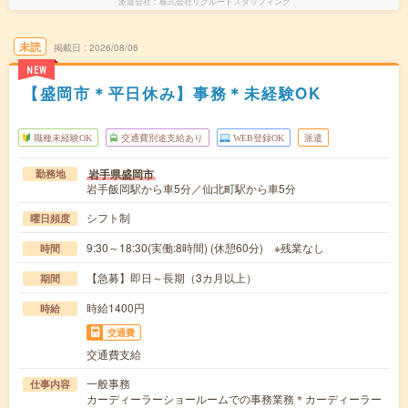
派遣会社
株式会社リクルートスタッフィング
未読
掲載日
2026/08/06
NEW
【盛岡市＊平日休み】事務＊未経験OK
職種未経験OK
交通費別途支給あり
WEB登録OK
派遣
岩手県盛岡市
勤務地
岩手飯岡駅から車5分／仙北町駅から車5分
シフト制
曜日頻度
9:30～18:30(実働:8時間) (休憩60分) ※残業なし
時間
【急募】即日～長期（3カ月以上）
期間
時給1400円
時給
交通費
交通費支給
一般事務
仕事内容
カーディーラーショールームでの事務業務＊カーディーラー