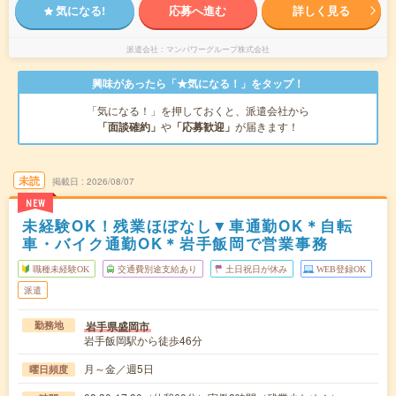
気になる!
応募へ進む
詳しく見る
派遣会社
マンパワーグループ株式会社
興味があったら「★気になる！」をタップ！
「気になる！」を押しておくと、派遣会社から
「面談確約」
や
「応募歓迎」
が届きます！
未読
掲載日
2026/08/07
NEW
未経験OK！残業ほぼなし▼車通勤OK＊自転
車・バイク通勤OK＊岩手飯岡で営業事務
職種未経験OK
交通費別途支給あり
土日祝日が休み
WEB登録OK
派遣
岩手県盛岡市
勤務地
岩手飯岡駅から徒歩46分
月～金／週5日
曜日頻度