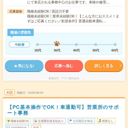
にて来店される事務中心のお仕事です。車検や修理…
職種未経験OK / 英語力不要
応募資格
職種未経験OK！業界未経験OK！【こんな方におススメ！ま
ずはご応募ください／歓迎条件】普通自動車運転…
職場の雰囲気
年齢層
20代
30代
40代
50代
60代
気になる!
応募へ進む
詳しく見る
派遣会社
アデコ株式会社
未読
掲載日
2026/08/04
【PC基本操作でOK！車通勤可】営業所のサポ
ート事務
職種未経験OK
交通費別途支給あり
土日祝日が休み
残業なし
WEB登録OK
派遣