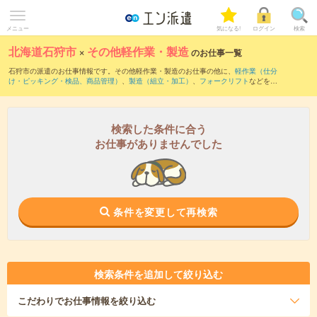
メニュー
気になる!
ログイン
検索
北海道石狩市
×
その他軽作業・製造
のお仕事一覧
石狩市の派遣のお仕事情報です。その他軽作業・製造のお仕事の他に、
軽作業（仕分
け・ピッキング・検品、商品管理）
、
製造（組立・加工）
、
フォークリフト
などを取
り揃えています。さらに、
短期
・
単発
などの期間や、
職種未経験OK
などのこだわり条
件で絞り込んでいただけます。
検索した条件に合う
お仕事がありませんでした
条件を変更して再検索
検索条件を追加して絞り込む
こだわり
でお仕事情報を絞り込む