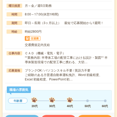
月～金／週5日勤務
曜日頻度
8:00～17:00(休憩1時間)
時間
即日～長期（3ヶ月以上） 最短で応募開始から1週間！
期間
時給2800円
時給
交通費
交通費規定内支給
ＣＡＤ（機械・電気・電子）
仕事内容
**業務内容: 半導体工場の配管工事における設計・製図** 半
導体製造現場での配管工事に携わる、大切…
ブランクOK / パソコンスキル不要 / 英語力不要
応募資格
ご経験のある方普通自動車運転免許、Word:初級程度、
Excel:初級程度、PowerPoint:初…
職場の雰囲気
年齢層
20代
30代
40代
50代
60代