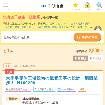
メニュー
気になる!
ログイン
検索
北海道千歳市
×
技術系
のお仕事一覧
千歳市の派遣のお仕事情報です。技術系のお仕事には、
ＣＡＤ（土木・建築・設備）
、
ＣＡＤ（機械・電気・電子）
、
設計（機械・電気・電子）
などがあります。さら
に、
短期
・
単発
などの期間や、
職種未経験OK
などのこだわり条件で絞り込んでいただ
けます。
条件の変更
北海道千歳市 / 技術系
1
2,800
全
件
平均時給:
円
時給順
新着順
未読
掲載日
2026/08/04
NEW
大手半導体工場設備の配管工事の設計・製図業
務！_H100208
交通費別途支給あり
土日祝日が休み
WEB登録OK
派遣
北海道千歳市
勤務地
千歳(北海道)駅からバス20分