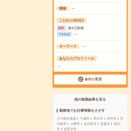
職種
---
こだわりINDEX
週4日勤務
絶対
---
できれば
キーワード
---
あなたのプロフィール
---
条件の変更
他の検索結果を見る
勤務地でお仕事情報をさがす
その他北海道
千歳市
帯広市
石狩市
苫
小牧市
小樽市
北広島市
恵庭市
旭川
市
岩見沢市