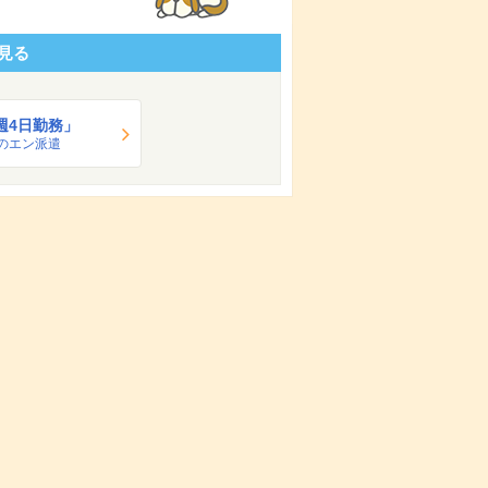
見る
週4日勤務」
のエン派遣