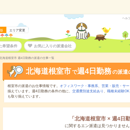
ヘル
版
エリア変更
た希望条件
お気に入りの派遣会社
北海道根室市 週4日勤務の派遣の仕事一覧
北海道根室市
週4日勤務
で
の派遣
根室市の派遣のお仕事情報です。
オフィスワーク・事務系
、
営業・販売・サー
揃えています。週4日勤務の条件の他に、
交通費別途支給あり
、
職種未経験OK
も取り揃えています。
「
北海道根室市
×
週4日
に関するエン派遣は見つかりません