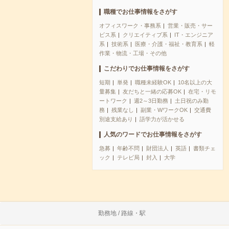
職種でお仕事情報をさがす
オフィスワーク・事務系
営業・販売・サー
ビス系
クリエイティブ系
IT・エンジニア
系
技術系
医療・介護・福祉・教育系
軽
作業・物流・工場・その他
こだわりでお仕事情報をさがす
短期
単発
職種未経験OK
10名以上の大
量募集
友だちと一緒の応募OK
在宅・リモ
ートワーク
週2～3日勤務
土日祝のみ勤
務
残業なし
副業・WワークOK
交通費
別途支給あり
語学力が活かせる
人気のワードでお仕事情報をさがす
急募
年齢不問
財団法人
英語
書類チェ
ック
テレビ局
封入
大学
勤務地 / 路線・駅