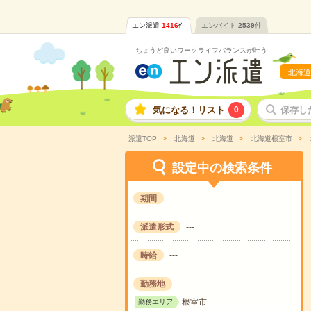
エン派遣
1416
件
エンバイト
2539
件
ちょうど良いワークライフバランスが叶う
北海道
気になる！リスト
0
保存し
派遣TOP
北海道
北海道
北海道根室市
設定中の検索条件
期間
---
派遣形式
---
時給
---
勤務地
根室市
勤務エリア