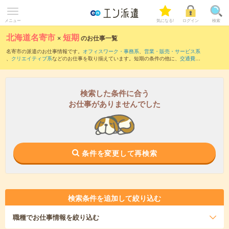
メニュー
気になる!
ログイン
検索
北海道名寄市
×
短期
のお仕事一覧
名寄市の派遣のお仕事情報です。
オフィスワーク・事務系
、
営業・販売・サービス系
、
クリエイティブ系
などのお仕事を取り揃えています。短期の条件の他に、
交通費別
途支給あり
、
職種未経験OK
、
友だちと一緒の応募OK
などでもお探し頂けます。
検索した条件に合う
お仕事がありませんでした
条件を変更して再検索
検索条件を追加して絞り込む
職種
でお仕事情報を絞り込む