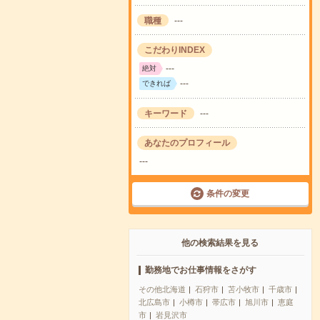
職種
---
こだわりINDEX
---
絶対
---
できれば
キーワード
---
あなたのプロフィール
---
条件の変更
他の検索結果を見る
勤務地でお仕事情報をさがす
その他北海道
石狩市
苫小牧市
千歳市
北広島市
小樽市
帯広市
旭川市
恵庭
市
岩見沢市