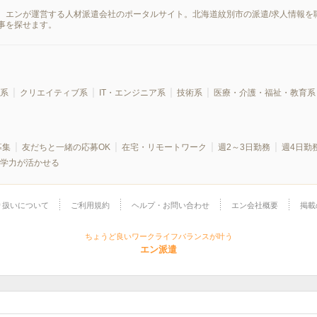
、エンが運営する人材派遣会社のポータルサイト。北海道紋別市の派遣/求人情報を
事を探せます。
系
クリエイティブ系
IT・エンジニア系
技術系
医療・介護・福祉・教育系
募集
友だちと一緒の応募OK
在宅・リモートワーク
週2～3日勤務
週4日勤
学力が活かせる
り扱いについて
ご利用規約
ヘルプ・お問い合わせ
エン会社概要
掲載
ちょうど良いワークライフバランスが叶う
エン派遣