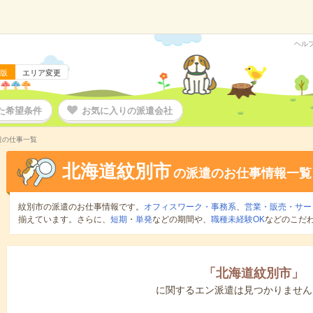
ヘル
版
エリア変更
た希望条件
お気に入りの派遣会社
遣の仕事一覧
北海道紋別市
の派遣のお仕事情報一覧
紋別市の派遣のお仕事情報です。
オフィスワーク・事務系
、
営業・販売・サー
揃えています。さらに、
短期
・
単発
などの期間や、
職種未経験OK
などのこだ
「
北海道紋別市
」
に関するエン派遣は見つかりません