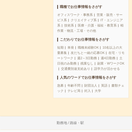
職種でお仕事情報をさがす
オフィスワーク・事務系
営業・販売・サー
ビス系
クリエイティブ系
IT・エンジニア
系
技術系
医療・介護・福祉・教育系
軽
作業・物流・工場・その他
こだわりでお仕事情報をさがす
短期
単発
職種未経験OK
10名以上の大
量募集
友だちと一緒の応募OK
在宅・リモ
ートワーク
週2～3日勤務
週4日勤務
土
日祝のみ勤務
残業なし
副業・WワークOK
交通費別途支給あり
語学力が活かせる
人気のワードでお仕事情報をさがす
急募
年齢不問
財団法人
英語
書類チェ
ック
テレビ局
封入
大学
勤務地 / 路線・駅