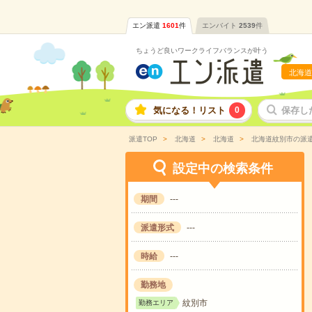
エン派遣
1601
件
エンバイト
2539
件
ちょうど良いワークライフバランスが叶う
北海道
気になる！リスト
0
保存し
派遣TOP
北海道
北海道
北海道紋別市の派
設定中の検索条件
期間
---
派遣形式
---
時給
---
勤務地
紋別市
勤務エリア