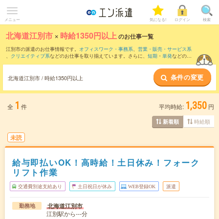
メニュー
気になる!
ログイン
検索
北海道江別市
×
時給1350円以上
のお仕事一覧
江別市の派遣のお仕事情報です。
オフィスワーク・事務系
、
営業・販売・サービス系
、
クリエイティブ系
などのお仕事を取り揃えています。さらに、
短期
・
単発
などの期
間や、
職種未経験OK
などのこだわり条件で絞り込んでいただけます。
条件の変更
北海道江別市 / 時給1350円以上
1
1,350
全
件
平均時給:
円
時給順
新着順
未読
給与即払いOK！高時給！土日休み！フォーク
リフト作業
交通費別途支給あり
土日祝日が休み
WEB登録OK
派遣
北海道江別市
勤務地
江別駅から---分