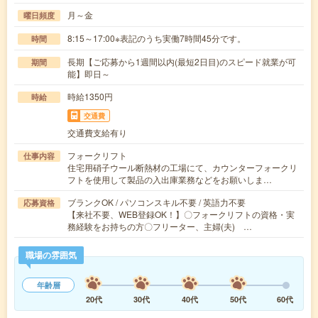
月～金
曜日頻度
8:15～17:00※表記のうち実働7時間45分です。
時間
長期【ご応募から1週間以内(最短2日目)のスピード就業が可
期間
能】即日～
時給1350円
時給
交通費
交通費支給有り
フォークリフト
仕事内容
住宅用硝子ウール断熱材の工場にて、カウンターフォークリ
フトを使用して製品の入出庫業務などをお願いしま…
ブランクOK / パソコンスキル不要 / 英語力不要
応募資格
【来社不要、WEB登録OK！】〇フォークリフトの資格・実
務経験をお持ちの方〇フリーター、主婦(夫) …
職場の雰囲気
年齢層
20代
30代
40代
50代
60代