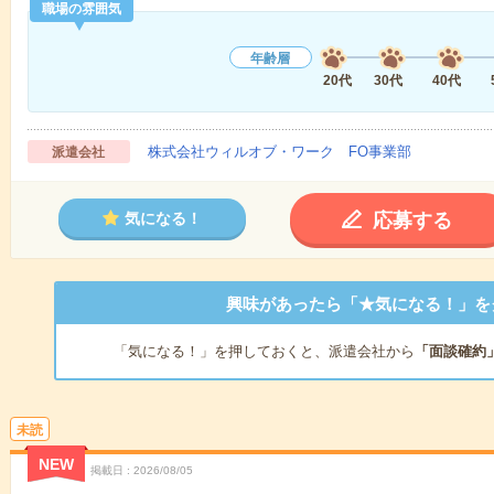
職場の雰囲気
年齢層
20代
30代
40代
株式会社ウィルオブ・ワーク FO事業部
派遣会社
応募する
気になる！
興味があったら「★気になる！」を
「気になる！」を押しておくと、派遣会社から
「面談確約
未読
NEW
掲載日
2026/08/05