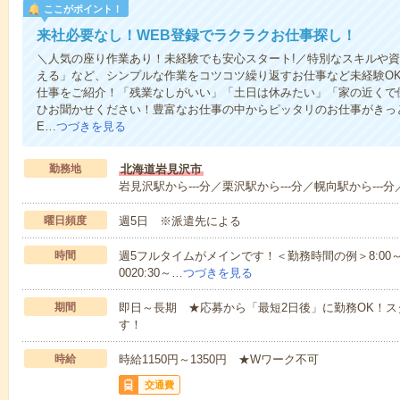
ここがポイント！
来社必要なし！WEB登録でラクラクお仕事探し！
＼人気の座り作業あり！未経験でも安心スタート!／特別なスキルや
える」など、シンプルな作業をコツコツ繰り返すお仕事など未経験O
仕事をご紹介！「残業なしがいい」「土日は休みたい」「家の近くで
ひお聞かせください！豊富なお仕事の中からピッタリのお仕事がきっ
E…
つづきを見る
勤務地
北海道岩見沢市
岩見沢駅から---分／栗沢駅から---分／幌向駅から---分
曜日頻度
週5日 ※派遣先による
時間
週5フルタイムがメインです！＜勤務時間の例＞8:00～17:008:
0020:30～…
つづきを見る
期間
即日～長期 ★応募から「最短2日後」に勤務OK！
す！
時給
時給1150円～1350円 ★Wワーク不可
交通費