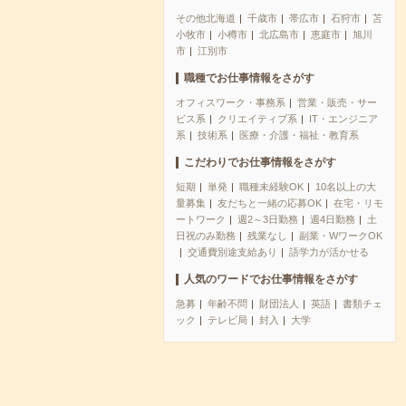
その他北海道
千歳市
帯広市
石狩市
苫
小牧市
小樽市
北広島市
恵庭市
旭川
市
江別市
職種でお仕事情報をさがす
オフィスワーク・事務系
営業・販売・サー
ビス系
クリエイティブ系
IT・エンジニア
系
技術系
医療・介護・福祉・教育系
こだわりでお仕事情報をさがす
短期
単発
職種未経験OK
10名以上の大
量募集
友だちと一緒の応募OK
在宅・リモ
ートワーク
週2～3日勤務
週4日勤務
土
日祝のみ勤務
残業なし
副業・WワークOK
交通費別途支給あり
語学力が活かせる
人気のワードでお仕事情報をさがす
急募
年齢不問
財団法人
英語
書類チェ
ック
テレビ局
封入
大学