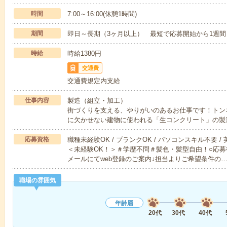
時間
7:00～16:00(休憩1時間)
期間
即日～長期（3ヶ月以上） 最短で応募開始から1週間
時給
時給1380円
交通費
交通費規定内支給
仕事内容
製造（組立・加工）
街づくりを支える、やりがいのあるお仕事です！トン
に欠かせない建物に使われる「生コンクリート」の製
応募資格
職種未経験OK / ブランクOK / パソコンスキル不要 /
＜未経験OK！＞＃学歴不問＃髪色・髪型自由！○応募
メールにてweb登録のご案内↓担当よりご希望条件の
職場の雰囲気
年齢層
20代
30代
40代