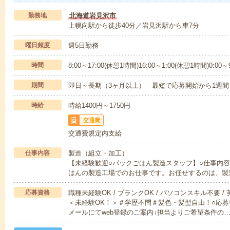
勤務地
北海道岩見沢市
上幌向駅から徒歩40分／岩見沢駅から車7分
曜日頻度
週5日勤務
時間
8:00～17:00(休憩1時間)16:00～1:00(休憩1時間)0:00～
期間
即日～長期（3ヶ月以上） 最短で応募開始から1週間
時給
時給1400円～1750円
交通費
交通費規定内支給
仕事内容
製造（組立・加工）
【未経験歓迎○パックごはん製造スタッフ】○仕事内
はんの製造工場でのお仕事です。お任せするのは、製
応募資格
職種未経験OK / ブランクOK / パソコンスキル不要 /
＜未経験OK！＞＃学歴不問＃髪色・髪型自由！○応募
メールにてweb登録のご案内↓担当よりご希望条件の