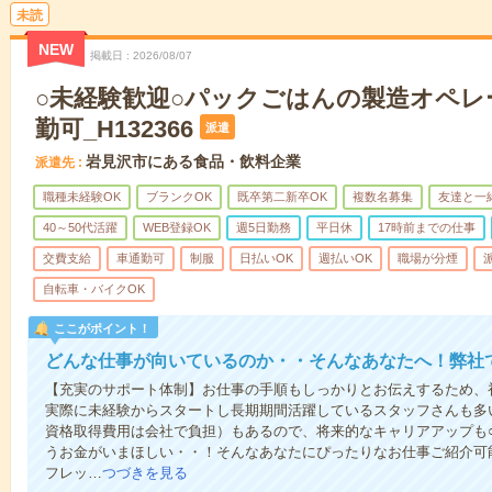
未読
NEW
掲載日
2026/08/07
○未経験歓迎○パックごはんの製造オペレ
勤可_H132366
派遣
岩見沢市にある食品・飲料企業
派遣先
職種未経験OK
ブランクOK
既卒第二新卒OK
複数名募集
友達と一
40～50代活躍
WEB登録OK
週5日勤務
平日休
17時前までの仕事
交費支給
車通勤可
制服
日払いOK
週払いOK
職場が分煙
自転車・バイクOK
ここがポイント！
どんな仕事が向いているのか・・そんなあなたへ！弊社
【充実のサポート体制】お仕事の手順もしっかりとお伝えするため、
実際に未経験からスタートし長期期間活躍しているスタッフさんも多
資格取得費用は会社で負担）もあるので、将来的なキャリアアップも
うお金がいまほしい・・！そんなあなたにぴったりなお仕事ご紹介可能
フレッ…
つづきを見る