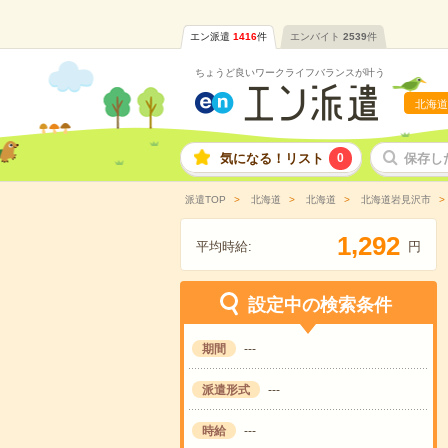
エン派遣
1416
件
エンバイト
2539
件
ちょうど良いワークライフバランスが叶う
北海道
気になる！リスト
0
保存し
派遣TOP
北海道
北海道
北海道岩見沢市
,
1
2
9
2
平均時給:
円
設定中の検索条件
期間
---
派遣形式
---
時給
---