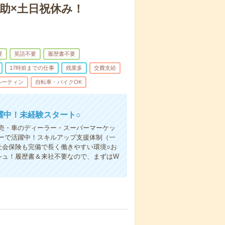
助×土日祝休み！
要
英語不要
履歴書不要
17時前までの仕事
残業多
交費支給
ルーティン
自転車・バイクOK
躍中！未経験スタート○
売・車のディーラー・スーパーマーケッ
ーで活躍中！スキルアップ支援体制（一
社会保険も完備で長く働きやすい環境○お
シュ！履歴書＆来社不要なので、まずはW