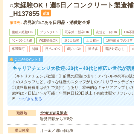
○未経験OK！週5日／コンクリート製造補
_H137855
派遣
岩見沢市にある日用品・消費財企業
派遣先
職種未経験OK
ブランクOK
既卒第二新卒OK
友達と一緒OK
OA不
40～50代活躍
WEB登録OK
週5日勤務
土日祝休
16時前までの仕事
車通勤可
制服
日払いOK
週払いOK
派遣多
電話対応なし
ここがポイント！
キャリアチェンジ大歓迎○20代～40代と幅広い世代が活
【キャリアチェンジ歓迎！】前職の経験は様々！アパレルや携帯の販
トのスタッフなど。様々な経歴のスタッフがものづくりワークデビュ
部資格取得費用は会社で負担）もあり、将来的なキャリアアップも○
給料は＜日払い＞が可能！年間休日120日以上！有給休暇でリフレッ
E…
つづきを見る
勤務地
北海道岩見沢市
岩見沢駅から車8分
曜日頻度
月～金／週5日勤務