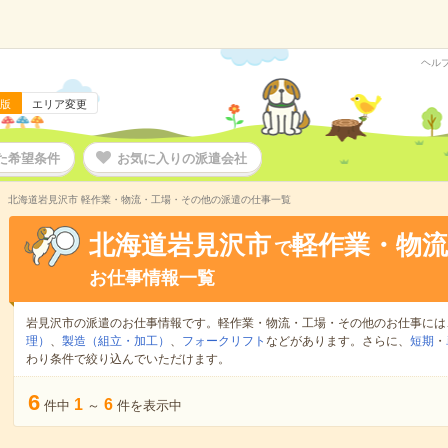
ヘル
版
エリア変更
た希望条件
お気に入りの派遣会社
北海道岩見沢市 軽作業・物流・工場・その他の派遣の仕事一覧
北海道岩見沢市
軽作業・物
で
お仕事情報一覧
岩見沢市の派遣のお仕事情報です。軽作業・物流・工場・その他のお仕事には
理）
、
製造（組立・加工）
、
フォークリフト
などがあります。さらに、
短期
・
わり条件で絞り込んでいただけます。
6
1
6
件中
～
件を表示中