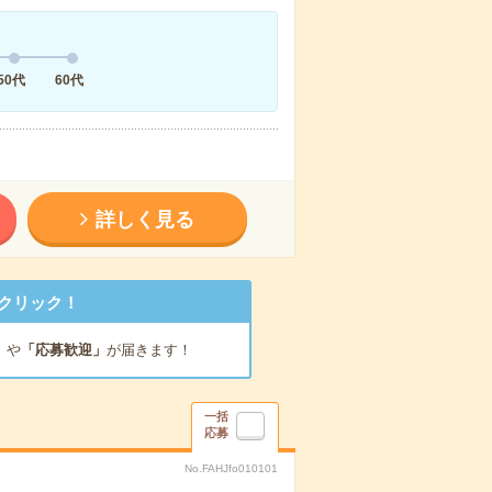
50代
60代
詳しく見る
クリック！
」
や
「応募歓迎」
が届きます！
一括
応募
No.FAHJfo010101