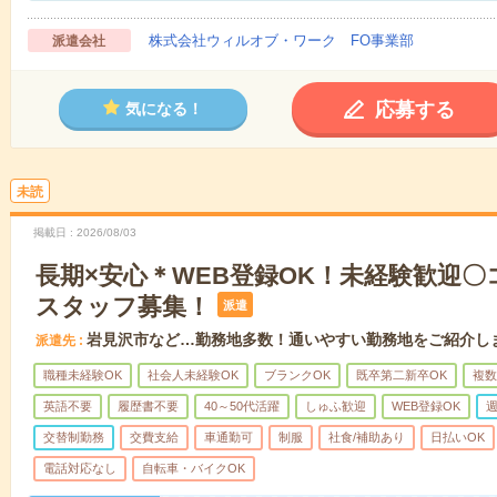
株式会社ウィルオブ・ワーク FO事業部
派遣会社
応募する
気になる！
未読
掲載日
2026/08/03
長期×安心＊WEB登録OK！未経験歓迎
スタッフ募集！
派遣
岩見沢市など…勤務地多数！通いやすい勤務地をご紹介し
派遣先
職種未経験OK
社会人未経験OK
ブランクOK
既卒第二新卒OK
複数
英語不要
履歴書不要
40～50代活躍
しゅふ歓迎
WEB登録OK
週
交替制勤務
交費支給
車通勤可
制服
社食/補助あり
日払いOK
電話対応なし
自転車・バイクOK