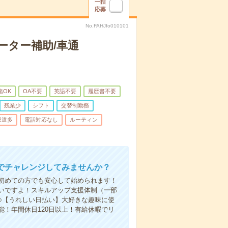
一括
応募
No.FAHJfo010101
ーター補助/車通
緒OK
OA不要
英語不要
履歴書不要
残業少
シフト
交替制勤務
派遣多
電話対応なし
ルーティン
でチャレンジしてみませんか？
初めての方でも安心して始められます！
いですよ！スキルアップ支援体制（一部
○【うれしい日払い】大好きな趣味に使
！年間休日120日以上！有給休暇でリ