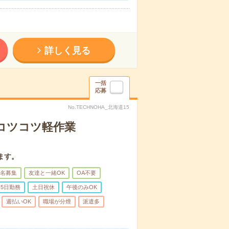
詳しく見る
一括
応募
No.TECHNOHA_北海道15
〇コツコツ軽作業
ます。
名募集
友達と一緒OK
OA不要
5日勤務
土日祝休
午後のみOK
週払いOK
職場が分煙
派遣多