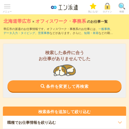
メニュー
気になる!
ログイン
検索
北海道帯広市
×
オフィスワーク・事務系
のお仕事一覧
帯広市の派遣のお仕事情報です。オフィスワーク・事務系のお仕事には、
一般事務
、
データ入力・タイピング
、
営業事務
などがあります。さらに、
短期
・
単発
などの期間
や、
職種未経験OK
などのこだわり条件で絞り込んでいただけます。
検索した条件に合う
お仕事がありませんでした
条件を変更して再検索
検索条件を追加して絞り込む
職種
でお仕事情報を絞り込む