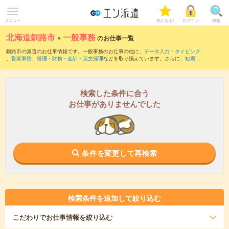
メニュー
気になる!
ログイン
検索
北海道釧路市
×
一般事務
のお仕事一覧
釧路市の派遣のお仕事情報です。一般事務のお仕事の他に、
データ入力・タイピング
、
営業事務
、
経理・財務・会計・英文経理
などを取り揃えています。さらに、
短期
・
単発
などの期間や、
職種未経験OK
などのこだわり条件で絞り込んでいただけます。職
種辞典：
一般事務のお仕事とは？とは？
検索した条件に合う
お仕事がありませんでした
条件を変更して再検索
検索条件を追加して絞り込む
こだわり
でお仕事情報を絞り込む