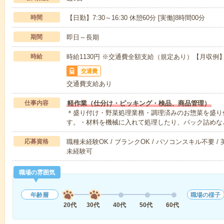
時間
【日勤】7:30～16:30 休憩60分 [実働]8時間00分
期間
即日～長期
時給
時給1130円 ※交通費全額支給（規定あり）【月収例】1
交通費
交通費支給あり
仕事内容
軽作業（仕分け・ピッキング・検品、商品管理）
＊盛り付け・野菜処理業務・調理済みのお惣菜を盛り
す。・材料を機械に入れて処理したり、パック詰めな
応募資格
職種未経験OK / ブランクOK / パソコンスキル不要 /
未経験可
職場の雰囲気
年齢層
職場の様子
20代
30代
40代
50代
60代