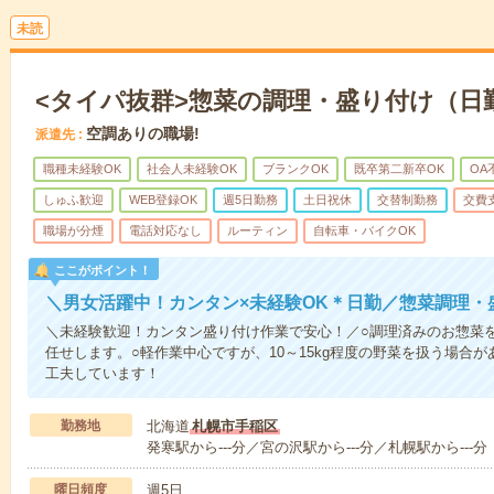
未読
<タイパ抜群>惣菜の調理・盛り付け（日
空調ありの職場!
派遣先
職種未経験OK
社会人未経験OK
ブランクOK
既卒第二新卒OK
OA
しゅふ歓迎
WEB登録OK
週5日勤務
土日祝休
交替制勤務
交費
職場が分煙
電話対応なし
ルーティン
自転車・バイクOK
ここがポイント！
＼男女活躍中！カンタン×未経験OK＊日勤／惣菜調理・
＼未経験歓迎！カンタン盛り付け作業で安心！／○調理済みのお惣菜
任せします。○軽作業中心ですが、10～15kg程度の野菜を扱う場合
工夫しています！
勤務地
北海道
札幌市手稲区
発寒駅から---分／宮の沢駅から---分／札幌駅から---分
曜日頻度
週5日