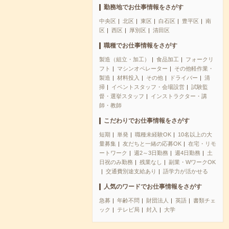
勤務地でお仕事情報をさがす
中央区
北区
東区
白石区
豊平区
南
区
西区
厚別区
清田区
職種でお仕事情報をさがす
製造（組立・加工）
食品加工
フォークリ
フト
マシンオペレーター
その他軽作業・
製造
材料投入
その他
ドライバー
清
掃
イベントスタッフ・会場設営
試験監
督・選挙スタッフ
インストラクター・講
師・教師
こだわりでお仕事情報をさがす
短期
単発
職種未経験OK
10名以上の大
量募集
友だちと一緒の応募OK
在宅・リモ
ートワーク
週2～3日勤務
週4日勤務
土
日祝のみ勤務
残業なし
副業・WワークOK
交通費別途支給あり
語学力が活かせる
人気のワードでお仕事情報をさがす
急募
年齢不問
財団法人
英語
書類チェ
ック
テレビ局
封入
大学