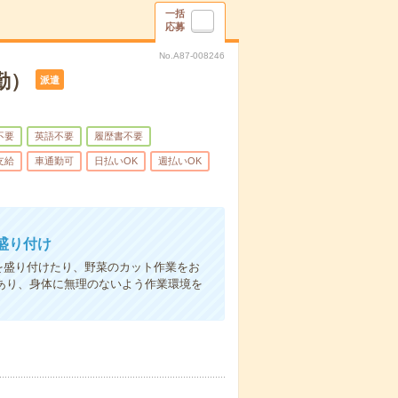
一括
応募
No.A87-008246
勤）
派遣
不要
英語不要
履歴書不要
支給
車通勤可
日払いOK
週払いOK
盛り付け
を盛り付けたり、野菜のカット作業をお
があり、身体に無理のないよう作業環境を