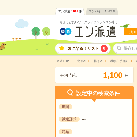
エン派遣
1601
件
エンバイト
2539
件
ちょうど良いワークライフバランスが叶う
北海道
気になる！リスト
0
保存し
派遣TOP
北海道
北海道
札幌市手稲区
,
1
1
0
0
平均時給:
円
設定中の検索条件
期間
---
派遣形式
---
時給
---