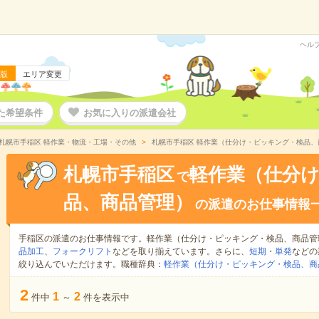
ヘル
版
エリア変更
た希望条件
お気に入りの派遣会社
札幌市手稲区 軽作業・物流・工場・その他
札幌市手稲区 軽作業（仕分け・ピッキング・検品、
札幌市手稲区
軽作業（仕分
で
品、商品管理）
の派遣のお仕事情報
手稲区の派遣のお仕事情報です。軽作業（仕分け・ピッキング・検品、商品管
品加工
、
フォークリフト
などを取り揃えています。さらに、
短期
・
単発
などの
絞り込んでいただけます。職種辞典：
軽作業（仕分け・ピッキング・検品、商
2
1
2
件中
～
件を表示中