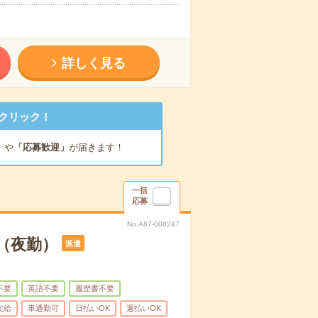
詳しく見る
クリック！
」
や
「応募歓迎」
が届きます！
一括
応募
No.A87-008247
（夜勤）
派遣
不要
英語不要
履歴書不要
支給
車通勤可
日払いOK
週払いOK