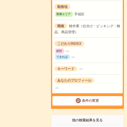
勤務地
手稲区
勤務エリア
職種
軽作業（仕分け・ピッキング・検
品、商品管理）
こだわりINDEX
---
絶対
---
できれば
キーワード
---
あなたのプロフィール
---
条件の変更
他の検索結果を見る