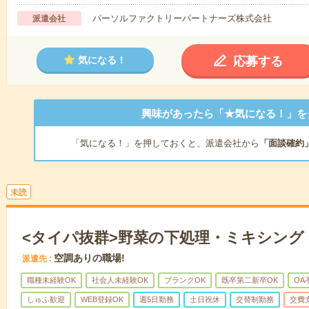
パーソルファクトリーパートナーズ株式会社
派遣会社
応募する
気になる！
興味があったら「★気になる！」を
「気になる！」を押しておくと、派遣会社から
「面談確約
未読
<タイパ抜群>野菜の下処理・ミキシング
空調ありの職場!
派遣先
職種未経験OK
社会人未経験OK
ブランクOK
既卒第二新卒OK
OA
しゅふ歓迎
WEB登録OK
週5日勤務
土日祝休
交替制勤務
交費