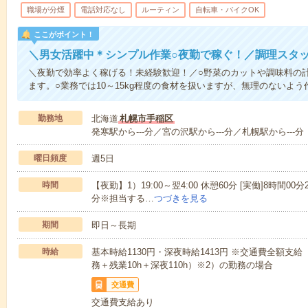
職場が分煙
電話対応なし
ルーティン
自転車・バイクOK
ここがポイント！
＼男女活躍中＊シンプル作業○夜勤で稼ぐ！／調理スタ
＼夜勤で効率よく稼げる！未経験歓迎！／○野菜のカットや調味料の
ます。○業務では10～15kg程度の食材を扱いますが、無理のないよ
勤務地
北海道
札幌市手稲区
発寒駅から---分／宮の沢駅から---分／札幌駅から---分
曜日頻度
週5日
時間
【夜勤】1）19:00～翌4:00 休憩60分 [実働]8時間00分2
分※担当する…
つづきを見る
期間
即日～長期
時給
基本時給1130円・深夜時給1413円 ※交通費全額支給
務＋残業10h＋深夜110h）※2）の勤務の場合
交通費
交通費支給あり