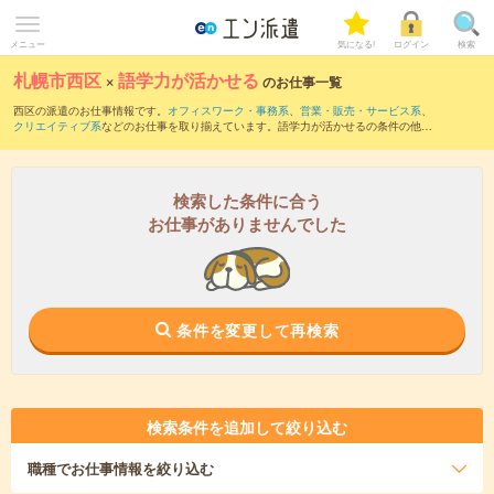
メニュー
気になる!
ログイン
検索
札幌市西区
×
語学力が活かせる
のお仕事一覧
西区の派遣のお仕事情報です。
オフィスワーク・事務系
、
営業・販売・サービス系
、
クリエイティブ系
などのお仕事を取り揃えています。語学力が活かせるの条件の他
に、
交通費別途支給あり
、
職種未経験OK
、
友だちと一緒の応募OK
などのこだわり条
件も取り揃えています。
検索した条件に合う
お仕事がありませんでした
条件を変更して再検索
検索条件を追加して絞り込む
職種
でお仕事情報を絞り込む