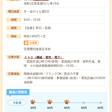
栄町(北海道)駅から車15分
月～金のうち週3日
曜日頻度
9:00～15:00
時間
【急募】即日～長期
期間
時給1450円＋交
時給
交通費
交通費別途規定支給
ＣＡＤ（機械・電気・電子）
仕事内容
・図面作成(JW-CAD使用)・図面紙の管理・資料作成、整
理・その他庶務勤務時間9:00～15:00…
職種未経験OK / ブランクOK / 英語力不要
応募資格
・JW-CADの操作経験・事務経験<歓迎>・電気設備のCAD作
成経験
職場の雰囲気
年齢層
20代
30代
40代
50代
60代