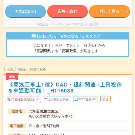
気になる!
応募へ進む
詳しく見る
派遣会社
マンパワーグループ株式会社 札幌支店
興味があったら「★気になる！」をタップ！
「気になる！」を押しておくと、派遣会社から
「面談確約」
や
「応募歓迎」
が届きます！
未読
掲載日
2026/08/05
NEW
《電気工事士1種》CAD・設計関連○土日祝休
＆車通勤可能！_H115038
交通費別途支給あり
土日祝日が休み
WEB登録OK
派遣
北海道
札幌市東区
勤務地
あいの里教育大駅から車7分
月～金／週5日勤務
曜日頻度