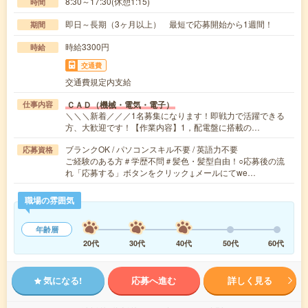
8:30～17:30(休憩1:15)
時間
即日～長期（3ヶ月以上） 最短で応募開始から1週間！
期間
時給3300円
時給
交通費
交通費規定内支給
ＣＡＤ（機械・電気・電子）
仕事内容
＼＼＼新着／／／1名募集になります！即戦力で活躍できる
方、大歓迎です！【作業内容】1，配電盤に搭載の…
ブランクOK / パソコンスキル不要 / 英語力不要
応募資格
ご経験のある方＃学歴不問＃髪色・髪型自由！○応募後の流
れ「応募する」ボタンをクリック↓メールにてwe…
職場の雰囲気
年齢層
20代
30代
40代
50代
60代
気になる!
応募へ進む
詳しく見る