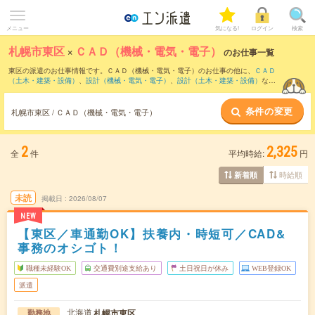
メニュー
気になる!
ログイン
検索
札幌市東区
×
ＣＡＤ（機械・電気・電子）
のお仕事一覧
東区の派遣のお仕事情報です。ＣＡＤ（機械・電気・電子）のお仕事の他に、
ＣＡＤ
（土木・建築・設備）
、
設計（機械・電気・電子）
、
設計（土木・建築・設備）
など
を取り揃えています。さらに、
短期
・
単発
などの期間や、
職種未経験OK
などのこだわ
り条件で絞り込んでいただけます。職種辞典：
ＣＡＤ（機械・電気・電子）のお仕事
条件の変更
とは？とは？
札幌市東区 / ＣＡＤ（機械・電気・電子）
2
2,325
全
件
平均時給:
円
時給順
新着順
未読
掲載日
2026/08/07
NEW
【東区／車通勤OK】扶養内・時短可／CAD&
事務のオシゴト！
職種未経験OK
交通費別途支給あり
土日祝日が休み
WEB登録OK
派遣
北海道
札幌市東区
勤務地