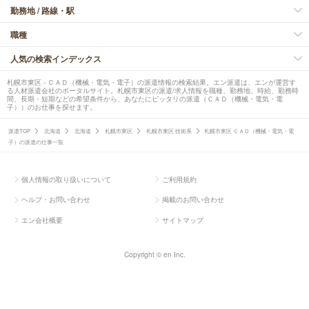
勤務地 / 路線・駅
職種
人気の検索インデックス
札幌市東区 - ＣＡＤ（機械・電気・電子）の派遣情報の検索結果。エン派遣は、エンが運営す
る人材派遣会社のポータルサイト。札幌市東区の派遣/求人情報を職種、勤務地、時給、勤務時
間、長期・短期などの希望条件から、あなたにピッタリの派遣（ＣＡＤ（機械・電気・電
子））のお仕事を探せます。
派遣TOP
北海道
北海道
札幌市東区
札幌市東区 技術系
札幌市東区 ＣＡＤ（機械・電気・電
子）の派遣の仕事一覧
個人情報の取り扱いについて
ご利用規約
ヘルプ・お問い合わせ
掲載のお問い合わせ
エン会社概要
サイトマップ
Copyright © en Inc.