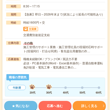
8:30～17:15
時間
【急募】即日～2026年末まで(状況により延長の可能性あり)
期間
時給1600円＋交
時給
交通費
交通費別途規定支給
その他
仕事内容
施工管理のサポート業務・施工管理社員の現場対応時サポー
ト(現場同行・打合せ同席)・客先提出用書類の作…
職種未経験OK / ブランクOK / 英語力不要
応募資格
必須・PC基本操作(Word・Excel基本操作)・普通自動車運転
免許歓迎・電気工事・電気通信工事の…
職場の雰囲気
年齢層
20代
30代
40代
50代
60代
気になる!
応募へ進む
詳しく見る