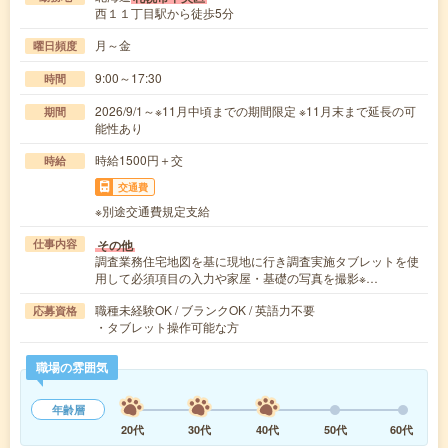
西１１丁目駅から徒歩5分
月～金
曜日頻度
9:00～17:30
時間
2026/9/1～※11月中頃までの期間限定 ※11月末まで延長の可
期間
能性あり
時給1500円＋交
時給
交通費
※別途交通費規定支給
その他
仕事内容
調査業務住宅地図を基に現地に行き調査実施タブレットを使
用して必須項目の入力や家屋・基礎の写真を撮影※…
職種未経験OK / ブランクOK / 英語力不要
応募資格
・タブレット操作可能な方
職場の雰囲気
年齢層
20代
30代
40代
50代
60代