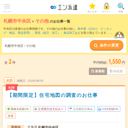
メニュー
気になる!
ログイン
検索
札幌市中央区
×
その他
のお仕事一覧
中央区の派遣のお仕事情報です。その他のお仕事の他に、
軽作業（仕分け・ピッキン
グ・検品、商品管理）
、
製造（組立・加工）
、
食品加工
などを取り揃えています。さ
らに、
短期
・
単発
などの期間や、
職種未経験OK
などのこだわり条件で絞り込んでいた
だけます。
条件の変更
札幌市中央区 / その他
2
1,550
全
件
平均時給:
円
時給順
新着順
未読
掲載日
2026/08/05
NEW
【期間限定】住宅地図の調査のお仕事
職種未経験OK
交通費別途支給あり
土日祝日が休み
WEB登録OK
派遣
北海道
札幌市中央区
勤務地