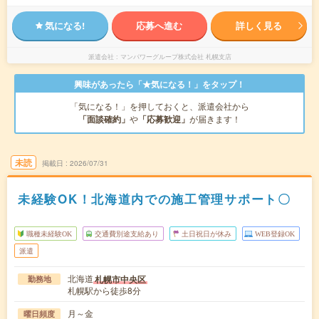
気になる!
応募へ進む
詳しく見る
派遣会社
マンパワーグループ株式会社 札幌支店
興味があったら「★気になる！」をタップ！
「気になる！」を押しておくと、派遣会社から
「面談確約」
や
「応募歓迎」
が届きます！
未読
掲載日
2026/07/31
未経験OK！北海道内での施工管理サポート〇
職種未経験OK
交通費別途支給あり
土日祝日が休み
WEB登録OK
派遣
北海道
札幌市中央区
勤務地
札幌駅から徒歩8分
月～金
曜日頻度