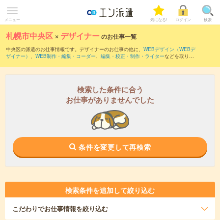
メニュー
気になる!
ログイン
検索
札幌市中央区
×
デザイナー
のお仕事一覧
中央区の派遣のお仕事情報です。デザイナーのお仕事の他に、
WEBデザイン（WEBデ
ザイナー）
、
WEB制作・編集・コーダー
、
編集・校正・制作・ライター
などを取り揃
えています。さらに、
短期
・
単発
などの期間や、
職種未経験OK
などのこだわり条件で
絞り込んでいただけます。職種辞典：
デザイナーのお仕事とは？とは？
検索した条件に合う
お仕事がありませんでした
条件を変更して再検索
検索条件を追加して絞り込む
こだわり
でお仕事情報を絞り込む