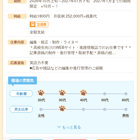
2026年10月上旬～2027年01月下旬 2027年1月までの期間
期間
限定 ※10月～！
時給1800円 月収例 252,000円+残業代
時給
交通費
全額支給
編集・校正・制作・ライター
仕事内容
＊高校生向けのWEBサイト・進路情報誌でのお仕事です＊＊
記事原稿の制作・進行管理＊取材手配＊原稿の校…
英語力不要
応募資格
■広告や雑誌などの編集や進行管理のご経験
職場の雰囲気
年齢層
20代
30代
40代
50代
60代
男女比率
女性
男性
もっと見る