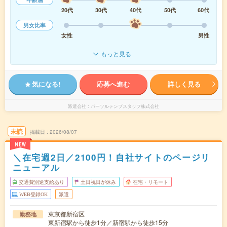
20代
30代
40代
50代
60代
男女比率
女性
男性
もっと見る
気になる!
応募へ進む
詳しく見る
派遣会社
パーソルテンプスタッフ株式会社
未読
掲載日
2026/08/07
NEW
＼在宅週2日／2100円！自社サイトのページリ
ニューアル
交通費別途支給あり
土日祝日が休み
在宅・リモート
WEB登録OK
派遣
東京都新宿区
勤務地
東新宿駅から徒歩1分／新宿駅から徒歩15分