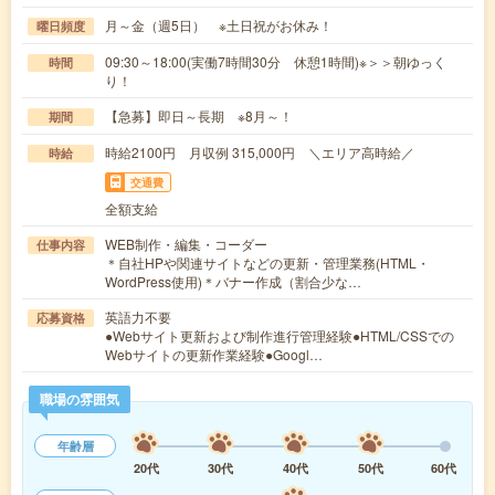
月～金（週5日） ※土日祝がお休み！
曜日頻度
09:30～18:00(実働7時間30分 休憩1時間)※＞＞朝ゆっく
時間
り！
【急募】即日～長期 ※8月～！
期間
時給2100円 月収例 315,000円 ＼エリア高時給／
時給
交通費
全額支給
WEB制作・編集・コーダー
仕事内容
＊自社HPや関連サイトなどの更新・管理業務(HTML・
WordPress使用)＊バナー作成（割合少な…
英語力不要
応募資格
●Webサイト更新および制作進行管理経験●HTML/CSSでの
Webサイトの更新作業経験●Googl…
職場の雰囲気
年齢層
20代
30代
40代
50代
60代