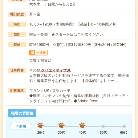
六本木一丁目駅から徒歩2分
月～金
曜日頻度
10:00～19:00（実働8時間）【残業】0～10時間／月
時間
即日～長期 ★スタート日はご相談ください！
期間
時給1900円 ☆想定月収31万5800円（8H×20日+残業5H）
時給
交通費
実費全額支給
その他
クリエイティブ系
仕事内容
日本最大級のレシピ動画サービスを運営する企業で、動画撮
影・編集業務をお任せします。【具体的には】・一…
ブランクOK / 英語力不要
応募資格
◆動画コンテンツの制作・編集の実務経験（自社メディア・
クライアント向け問わず）◆Adobe Prem…
職場の雰囲気
年齢層
20代
30代
40代
50代
60代