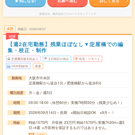
気になる!
応募へ進む
詳しく見る
派遣会社
株式会社リクルートスタッフィング
未読
掲載日
2026/08/07
NEW
【週2在宅勤務】残業ほぼなし▼淀屋橋での編
集・校正・制作
交通費別途支給あり
土日祝日が休み
在宅・リモート
WEB登録OK
派遣
大阪市中央区
勤務地
淀屋橋駅から徒歩1分／肥後橋駅から徒歩6分
月～金／週5日
曜日頻度
09:30-18:00（休憩60分）実働7時間30分（残業少なめ！）
時間
2026年09月14日～長期 ※開始日相談OK ※9月～！
期間
時給1570円 月収例 23万円 時給1570円×実働7h30m×週5
時給
日×4週 ※月収例を保証するものではありません。