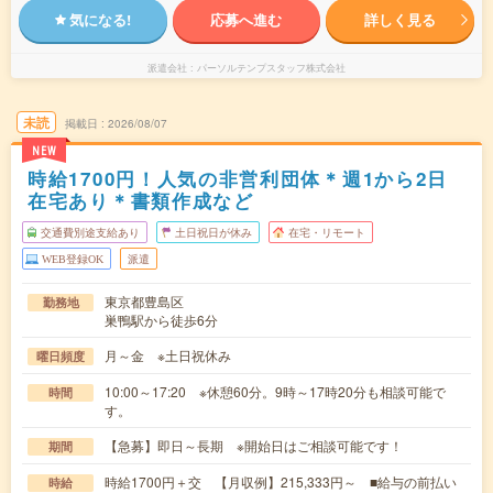
気になる!
応募へ進む
詳しく見る
派遣会社
パーソルテンプスタッフ株式会社
未読
掲載日
2026/08/07
NEW
時給1700円！人気の非営利団体＊週1から2日
在宅あり＊書類作成など
交通費別途支給あり
土日祝日が休み
在宅・リモート
WEB登録OK
派遣
東京都豊島区
勤務地
巣鴨駅から徒歩6分
月～金 ※土日祝休み
曜日頻度
10:00～17:20 ※休憩60分。9時～17時20分も相談可能で
時間
す。
【急募】即日～長期 ※開始日はご相談可能です！
期間
時給1700円＋交 【月収例】215,333円～ ■給与の前払い
時給