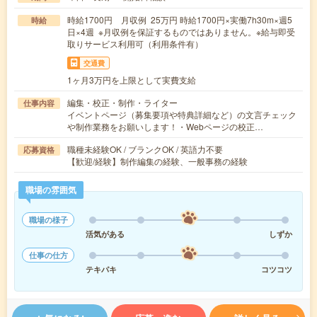
時給1700円 月収例 25万円 時給1700円×実働7h30m×週5
時給
日×4週 ※月収例を保証するものではありません。※給与即受
取りサービス利用可（利用条件有）
交通費
1ヶ月3万円を上限として実費支給
編集・校正・制作・ライター
仕事内容
イベントページ（募集要項や特典詳細など）の文言チェック
や制作業務をお願いします！・Webページの校正…
職種未経験OK / ブランクOK / 英語力不要
応募資格
【歓迎/経験】制作編集の経験、一般事務の経験
職場の雰囲気
職場の様子
活気がある
しずか
仕事の仕方
テキパキ
コツコツ