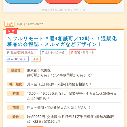
派遣会社
株式会社スタッフサービス
未読
掲載日
2026/08/07
NEW
＼フルリモート＊週4相談可／13時～！通販化
粧品の会報誌・メルマガなどデザイン！
交通費別途支給あり
土日祝日が休み
在宅・リモート
WEB登録OK
派遣
東京都千代田区
勤務地
麹町駅から徒歩1分／半蔵門駅から徒歩8分
月～金（土日祝休）※週4日勤務も相談可！
曜日頻度
13:00 ～ 19:00※休憩なし。残業が発生する日は休憩45分ま
時間
たは1時間あり
即日～長期 ※開始希望日ご相談ください！
期間
時給2050円+交通費 ☆月収例:31万千円程度 ※時給2050円
時給
x6hx22日+残業20h/月