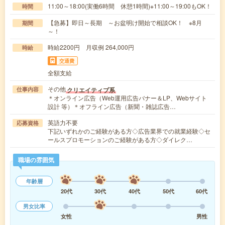
11:00～18:00(実働6時間 休憩1時間)※11:00～19:00もOK！
時間
【急募】即日～長期 ～お盆明け開始で相談OK！ ※8月
期間
～！
時給2200円 月収例 264,000円
時給
交通費
全額支給
その他
クリエイティブ系
仕事内容
＊オンライン広告（Web運用広告バナー＆LP、Webサイト
設計 等）＊オフライン広告（新聞・雑誌広告…
英語力不要
応募資格
下記いずれかのご経験がある方◇広告業界での就業経験◇セ
ールスプロモーションのご経験がある方◇ダイレク…
職場の雰囲気
年齢層
20代
30代
40代
50代
60代
男女比率
女性
男性