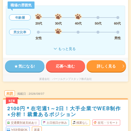
職場の雰囲気
年齢層
20代
30代
40代
50代
60代
男女比率
女性
男性
もっと見る
気になる!
応募へ進む
詳しく見る
派遣会社
パーソルテンプスタッフ株式会社
未読
掲載日
2026/08/07
NEW
2100円＊在宅週1～2日！大手企業でWEB制作
×分析！裁量あるポジション
交通費別途支給あり
土日祝日が休み
残業なし
在宅・リモート
WEB登録OK
派遣