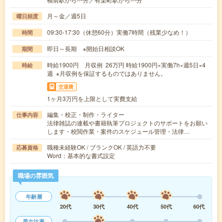
月～金／週5日
曜日頻度
09:30-17:30（休憩60分）実働7時間（残業少なめ！）
時間
即日～長期 ※開始日相談OK
期間
時給1900円 月収例 26万円 時給1900円×実働7h×週5日×4
時給
週 ※月収例を保証するものではありません。
交通費
1ヶ月3万円を上限として実費支給
編集・校正・制作・ライター
仕事内容
法律雑誌の連載や書籍執筆プロジェクトのサポートをお願い
します・校閲作業・案件のスケジュール管理・法律…
職種未経験OK / ブランクOK / 英語力不要
応募資格
Word：基本的な書式設定
職場の雰囲気
年齢層
20代
30代
40代
50代
60代
男女比率