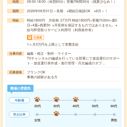
09:30-18:00（休憩60分）実働7時間30分（残業少なめ！）
時間
2026年09月01日～長期 ※開始日相談OK ※9月～！
期間
時給1800円 月収例 27万円 時給1800円×実働7h30m×週5
時給
日×4週+残業5h ※月収例を保証するものではありません。※
給与即受取りサービス利用可（利用条件有）
交通費
1ヶ月3万円を上限として実費支給
編集・校正・制作・ライター
仕事内容
TVチャンネルの編成を行っている部署にて放送運行のサポー
ト・放送運行表作成・進行管理・月次編成のダブ…
ブランクOK
応募資格
事務の経験がある方
職場の雰囲気
年齢層
20代
30代
40代
50代
60代
男女比率
女性
男性