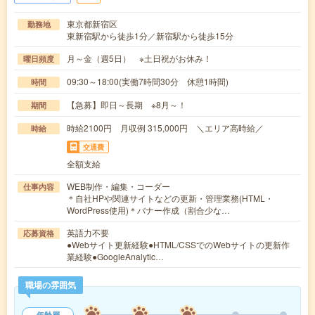
東京都新宿区
勤務地
東新宿駅から徒歩1分／新宿駅から徒歩15分
月～金（週5日） ※土日祝がお休み！
曜日頻度
09:30～18:00(実働7時間30分 休憩1時間)
時間
【急募】即日～長期 ※8月～！
期間
時給2100円 月収例 315,000円 ＼エリア高時給／
時給
交通費
全額支給
WEB制作・編集・コーダー
仕事内容
＊自社HPや関連サイトなどの更新・管理業務(HTML・
WordPress使用)＊バナー作成（割合少な…
英語力不要
応募資格
●Webサイト更新経験●HTML/CSSでのWebサイトの更新作
業経験●GoogleAnalytic…
職場の雰囲気
年齢層