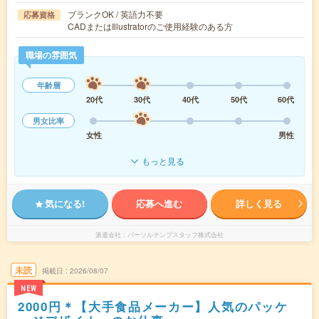
ブランクOK / 英語力不要
応募資格
CADまたはIllustratorのご使用経験のある方
職場の雰囲気
年齢層
20代
30代
40代
50代
60代
男女比率
女性
男性
もっと見る
気になる!
応募へ進む
詳しく見る
派遣会社
パーソルテンプスタッフ株式会社
未読
掲載日
2026/08/07
NEW
2000円＊【大手食品メーカー】人気のパッケ