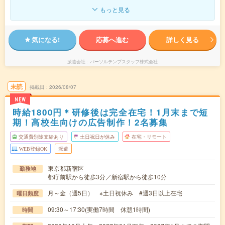
もっと見る
気になる!
応募へ進む
詳しく見る
派遣会社
パーソルテンプスタッフ株式会社
未読
掲載日
2026/08/07
NEW
時給1800円＊研修後は完全在宅！1月末まで短
期！高校生向けの広告制作！2名募集
交通費別途支給あり
土日祝日が休み
在宅・リモート
WEB登録OK
派遣
東京都新宿区
勤務地
都庁前駅から徒歩3分／新宿駅から徒歩10分
月～金（週5日） ※土日祝休み #週3日以上在宅
曜日頻度
09:30～17:30(実働7時間 休憩1時間)
時間