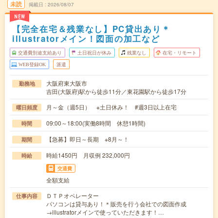
未読
掲載日
2026/08/07
NEW
【完全在宅＆残業なし】PC貸出あり＊
illustratorメイン！図面の加工など
交通費別途支給あり
土日祝日が休み
残業なし
在宅・リモート
WEB登録OK
派遣
大阪府東大阪市
勤務地
吉田(大阪府)駅から徒歩11分／東花園駅から徒歩17分
月～金（週5日） ※土日休み！ #週3日以上在宅
曜日頻度
09:00～18:00(実働8時間 休憩1時間)
時間
【急募】即日～長期 ※8月～！
期間
時給1450円 月収例 232,000円
時給
交通費
全額支給
ＤＴＰオペレーター
仕事内容
パソコンは貸与あり！＊販売を行う会社での図面作成
→illustratorメインで使っていただきます！…