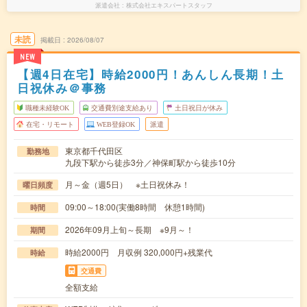
派遣会社
株式会社エキスパートスタッフ
未読
掲載日
2026/08/07
NEW
【週4日在宅】時給2000円！あんしん長期！土
日祝休み＠事務
職種未経験OK
交通費別途支給あり
土日祝日が休み
在宅・リモート
WEB登録OK
派遣
東京都千代田区
勤務地
九段下駅から徒歩3分／神保町駅から徒歩10分
月～金（週5日） ※土日祝休み！
曜日頻度
09:00～18:00(実働8時間 休憩1時間)
時間
2026年09月上旬～長期 ※9月～！
期間
時給2000円 月収例 320,000円+残業代
時給
交通費
全額支給