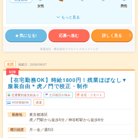
女性
男性
もっと見る
気になる!
応募へ進む
詳しく見る
派遣会社
株式会社リクルートスタッフィング
未読
掲載日
2026/08/07
NEW
【在宅勤務OK】時給1800円！残業ほぼなし▼
服装自由＊虎ノ門で校正・制作
交通費別途支給あり
土日祝日が休み
在宅・リモート
WEB登録OK
派遣
東京都港区
勤務地
虎ノ門駅から徒歩5分／神谷町駅から徒歩6分
月～金／週5日
曜日頻度