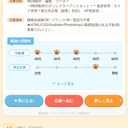
WEB制作・編集・コーダー
仕事内容
＊WEB制作のディレクターアシスタント＊＊進捗管理・タス
ク管理＊取引先企業（顧客）対応L HP更新依…
職種未経験OK / ブランクOK / 英語力不要
応募資格
★HTML/CSS/illustrator/Photoshopの基礎知識がある方歓迎L
業務でのメイン…
職場の雰囲気
年齢層
20代
30代
40代
50代
60代
男女比率
女性
男性
もっと見る
気になる!
応募へ進む
詳しく見る
派遣会社
パーソルテンプスタッフ株式会社
未読
掲載日
2026/08/07