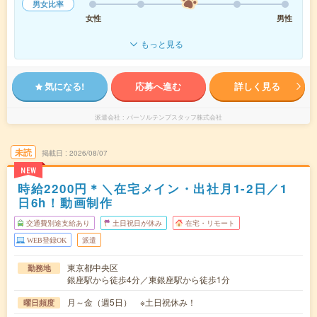
男女比率
女性
男性
もっと見る
気になる!
応募へ進む
詳しく見る
派遣会社
パーソルテンプスタッフ株式会社
未読
掲載日
2026/08/07
NEW
時給2200円＊＼在宅メイン・出社月1-2日／1
日6h！動画制作
交通費別途支給あり
土日祝日が休み
在宅・リモート
WEB登録OK
派遣
東京都中央区
勤務地
銀座駅から徒歩4分／東銀座駅から徒歩1分
月～金（週5日） ※土日祝休み！
曜日頻度