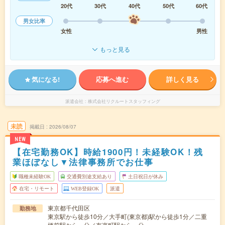
20代
30代
40代
50代
60代
男女比率
女性
男性
もっと見る
気になる!
応募へ進む
詳しく見る
派遣会社
株式会社リクルートスタッフィング
未読
掲載日
2026/08/07
NEW
【在宅勤務OK】時給1900円！未経験OK！残
業ほぼなし▼法律事務所でお仕事
職種未経験OK
交通費別途支給あり
土日祝日が休み
在宅・リモート
WEB登録OK
派遣
東京都千代田区
勤務地
東京駅から徒歩10分／大手町(東京都)駅から徒歩1分／二重
橋前駅から---分／有楽町駅から---分