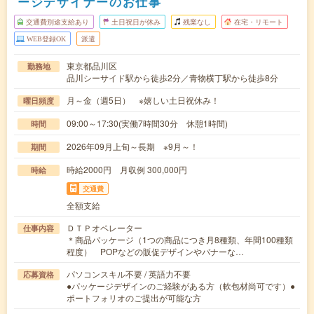
ージデザイナーのお仕事
交通費別途支給あり
土日祝日が休み
残業なし
在宅・リモート
WEB登録OK
派遣
東京都品川区
勤務地
品川シーサイド駅から徒歩2分／青物横丁駅から徒歩8分
月～金（週5日） ※嬉しい土日祝休み！
曜日頻度
09:00～17:30(実働7時間30分 休憩1時間)
時間
2026年09月上旬～長期 ※9月～！
期間
時給2000円 月収例 300,000円
時給
交通費
全額支給
ＤＴＰオペレーター
仕事内容
＊商品パッケージ（1つの商品につき月8種類、年間100種類
程度） POPなどの販促デザインやバナーな…
パソコンスキル不要 / 英語力不要
応募資格
●パッケージデザインのご経験がある方（軟包材尚可です）●
ポートフォリオのご提出が可能な方