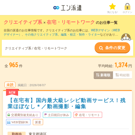
気になる!
ログイン
クリエイティブ系
×
在宅・リモートワーク
のお仕事一覧
全国の派遣のお仕事情報です。クリエイティブ系のお仕事には、
WEBデザイン（WEB
デザイナー）
、
その他クリエイティブ系
、
編集・校正・制作・ライター
などがありま
す。在宅・リモートワークの条件の他に、
交通費別途支給あり
、
職種未経験OK
、
友だ
ちと一緒の応募OK
などのこだわり条件も取り揃えています。
条件の変更
クリエイティブ系 / 在宅・リモートワーク
965
1,374
全
件
平均時給:
円
時給順
新着順
未読
掲載日
2026/08/07
NEW
【在宅有】国内最大級レシピ動画サービス！残
業ほぼなし＊／動画撮影・編集
交通費別途支給あり
土日祝日が休み
在宅・リモート
WEB登録OK
派遣
東京都港区
勤務地