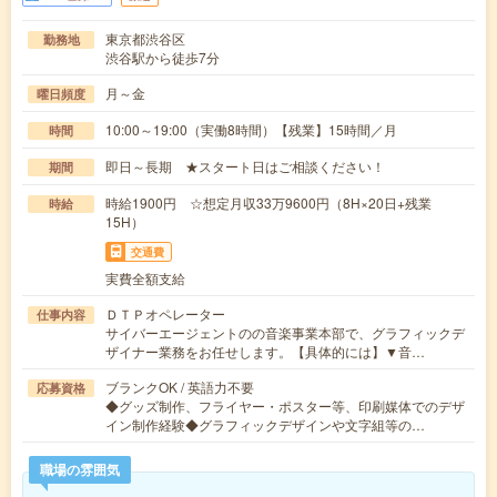
東京都渋谷区
勤務地
渋谷駅から徒歩7分
月～金
曜日頻度
10:00～19:00（実働8時間）【残業】15時間／月
時間
即日～長期 ★スタート日はご相談ください！
期間
時給1900円 ☆想定月収33万9600円（8H×20日+残業
時給
15H）
交通費
実費全額支給
ＤＴＰオペレーター
仕事内容
サイバーエージェントのの音楽事業本部で、グラフィックデ
ザイナー業務をお任せします。【具体的には】▼音…
ブランクOK / 英語力不要
応募資格
◆グッズ制作、フライヤー・ポスター等、印刷媒体でのデザ
イン制作経験◆グラフィックデザインや文字組等の…
職場の雰囲気