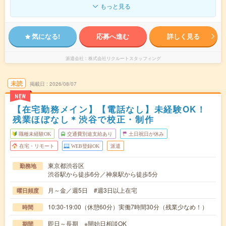
もっと見る
気になる!
応募へ進む
詳しく見る
派遣会社
株式会社リクルートスタッフィング
未読
掲載日
2026/08/07
NEW
【在宅勤務メイン】【電話なし】未経験OK！
残業ほぼなし＊渋谷で校正・制作
職種未経験OK
交通費別途支給あり
土日祝日が休み
在宅・リモート
WEB登録OK
派遣
東京都渋谷区
勤務地
渋谷駅から徒歩6分／神泉駅から徒歩5分
月～金／週5日 #週3日以上在宅
曜日頻度
10:30-19:00（休憩60分）実働7時間30分（残業少なめ！）
時間
即日～長期 ※開始日相談OK
期間