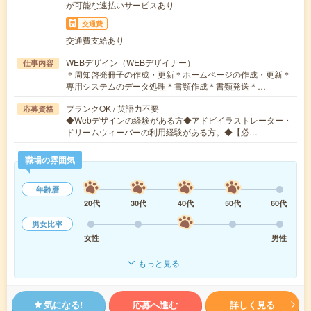
が可能な速払いサービスあり
交通費
交通費支給あり
WEBデザイン（WEBデザイナー）
仕事内容
＊周知啓発冊子の作成・更新＊ホームページの作成・更新＊
専用システムのデータ処理＊書類作成＊書類発送＊…
ブランクOK / 英語力不要
応募資格
◆Webデザインの経験がある方◆アドビイラストレーター・
ドリームウィーバーの利用経験がある方。◆【必…
職場の雰囲気
年齢層
20代
30代
40代
50代
60代
男女比率
女性
男性
もっと見る
気になる!
応募へ進む
詳しく見る