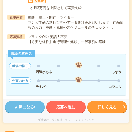
交通費
1ヶ月3万円を上限として実費支給
編集・校正・制作・ライター
仕事内容
マンガ作品の進行管理やデータ集計をお願いします・作品情
報の入力・更新・原稿やスケジュールのチェック・…
ブランクOK / 英語力不要
応募資格
【必要な経験】進行管理の経験、一般事務の経験
職場の雰囲気
職場の様子
活気がある
しずか
仕事の仕方
テキパキ
コツコツ
気になる!
応募へ進む
詳しく見る
派遣会社
株式会社リクルートスタッフィング