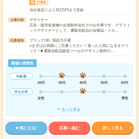
交通費
当社規定により月3万円まで支給
デザイナー
仕事内容
広告・販売促進物の企画制作会社でのお仕事です。グラフィ
ックデザイナーとして、通販化粧品の会報誌・メル…
ブランクOK / 英語力不要
応募資格
※まずはお気軽にご応募ください！迷ったら気になるをクリ
ック！■ 通販化粧品販促ツールのデザイン制作の…
職場の雰囲気
年齢層
20代
30代
40代
50代
60代
男女比率
女性
男性
もっと見る
気になる!
応募へ進む
詳しく見る