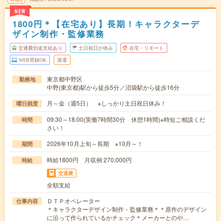
NEW
1800円＊【在宅あり】長期！キャラクターデ
ザイン制作・監修業務
交通費別途支給あり
土日祝日が休み
在宅・リモート
WEB登録OK
派遣
東京都中野区
勤務地
中野(東京都)駅から徒歩5分／沼袋駅から徒歩16分
月～金（週5日） ※しっかり土日祝日休み！
曜日頻度
09:30～18:00(実働7時間30分 休憩1時間)※時短ご相談くだ
時間
さい！
2026年10月上旬～長期 ※10月～！
期間
時給1800円 月収例 270,000円
時給
交通費
全額支給
ＤＴＰオペレーター
仕事内容
＊キャラクターデザイン制作・監修業務＊＊原作のデザイン
に沿って作られているかチェック＊メーカーとのや…