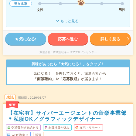
男女比率
女性
男性
もっと見る
気になる!
応募へ進む
詳しく見る
派遣会社
株式会社キャリアデザインセンター
興味があったら「★気になる！」をタップ！
「気になる！」を押しておくと、派遣会社から
「面談確約」
や
「応募歓迎」
が届きます！
未読
掲載日
2026/08/07
NEW
【在宅有】サイバーエージェントの音楽事業部
＊私服OK／グラフィックデザイナー
交通費別途支給あり
土日祝日が休み
在宅・リモート
WEB登録OK
派遣