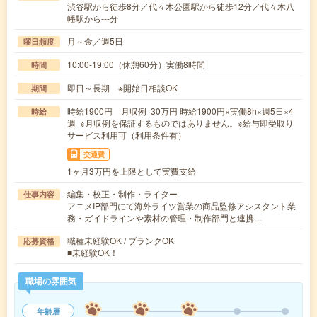
渋谷駅から徒歩8分／代々木公園駅から徒歩12分／代々木八
幡駅から---分
月～金／週5日
曜日頻度
10:00-19:00（休憩60分）実働8時間
時間
即日～長期 ※開始日相談OK
期間
時給1900円 月収例 30万円 時給1900円×実働8h×週5日×4
時給
週 ※月収例を保証するものではありません。※給与即受取り
サービス利用可（利用条件有）
交通費
1ヶ月3万円を上限として実費支給
編集・校正・制作・ライター
仕事内容
アニメIP部門にて海外ライツ営業の商品監修アシスタント業
務・ガイドラインや素材の管理・制作部門と連携…
職種未経験OK / ブランクOK
応募資格
■未経験OK！
職場の雰囲気
年齢層