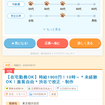
年齢層
20代
30代
40代
50代
60代
男女比率
女性
男性
もっと見る
気になる!
応募へ進む
詳しく見る
派遣会社
株式会社キャリアデザインセンター
未読
掲載日
2026/08/07
NEW
【在宅勤務OK】時給1900円！10時～＊未経験
OK！服装自由＊渋谷で校正・制作
職種未経験OK
交通費別途支給あり
土日祝日が休み
在宅・リモート
WEB登録OK
派遣
東京都渋谷区
勤務地