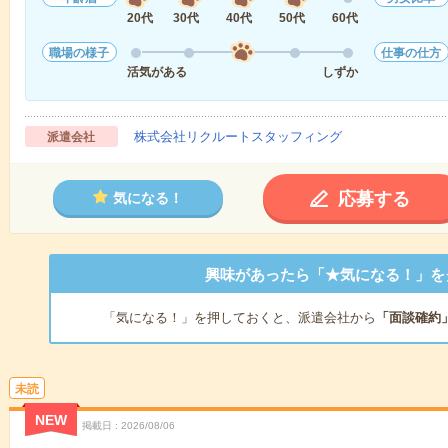
20代
30代
40代
50代
60代
職場の様子
仕事の仕方
活気がある
しずか
株式会社リクルートスタッフィング
派遣会社
応募する
気になる！
興味があったら「★気になる！」を
「気になる！」を押しておくと、派遣会社から
「面談確約
未読
NEW
掲載日
2026/08/06