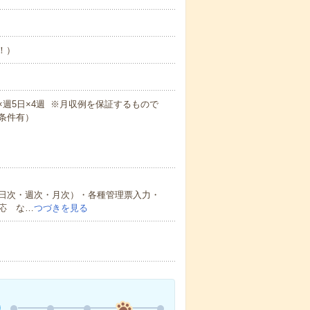
め！）
5m×週5日×4週 ※月収例を保証するもので
条件有）
日次・週次・月次）・各種管理票入力・
応 な…
つづきを見る