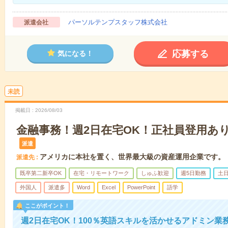
パーソルテンプスタッフ株式会社
派遣会社
応募する
気になる！
未読
掲載日
2026/08/03
金融事務！週2日在宅OK！正社員登用あり！
派遣
アメリカに本社を置く、世界最大級の資産運用企業です。
派遣先
既卒第二新卒OK
在宅・リモートワーク
しゅふ歓迎
週5日勤務
土
外国人
派遣多
Word
Excel
PowerPoint
語学
ここがポイント！
週2日在宅OK！100％英語スキルを活かせるアドミン業