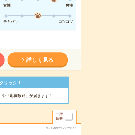
女性
男性
テキパキ
コツコツ
詳しく見る
クリック！
」
や
「応募歓迎」
が届きます！
一括
応募
No.TMPE26-0623842