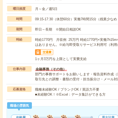
曜日頻度
月～金／週5日
時間
09:15-17:30（休憩60分）実働7時間15分（残業少な
期間
即日～長期 ※開始日相談OK
時給
時給1770円 月収例 25万円 時給1770円×実働7h1
はありません。※給与即受取りサービス利用可（利用
交通費
1ヶ月3万円を上限として実費支給
仕事内容
金融事務（その他）
部門の事務サポートをお願いします・報告資料作成（
取引先との調整・書類の受付・担当振分け・メール対
応募資格
職種未経験OK / ブランクOK / 英語力不要
■未経験OK！※Excel：データ集計ができる方
職場の雰囲気
年齢層
男女比率