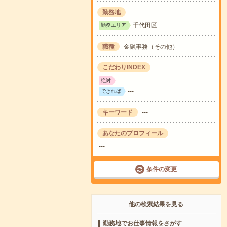
勤務地
千代田区
勤務エリア
職種
金融事務（その他）
こだわりINDEX
---
絶対
---
できれば
キーワード
---
あなたのプロフィール
---
条件の変更
他の検索結果を見る
勤務地でお仕事情報をさがす