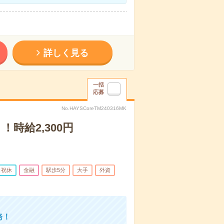
詳しく見る
一括
応募
No.HAYSCoreTM240316MK
時給2,300円
日祝休
金融
駅歩5分
大手
外資
務！