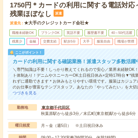
1750円＊カードの利用に関する電話対応～
残業ほぼなし
派遣
★大手のクレジットカード会社★
派遣先
職種未経験OK
ブランクOK
英語不要
履歴書不要
40～50代活躍
残業少
金融
交費支給
駅歩5分
大手
服装自由
職場が禁煙
ここがポイント！
カードの利用に関する確認業務！派遣スタッフ多数活躍
＼専門知識は不要！しっかり教えてくれるので安心／業界未経験OK
ト体制あり！デニムやスニーカーOK土日祝日休み×定時17時台▼*
れずに通勤できます＊お休みもとりやすい環境です。服装はカジュア
のお仕事が豊富なテンプスタッフ。あなたの「やってみたい」を大切
つづきを見る
勤務地
東京都千代田区
秋葉原駅から徒歩3分／末広町(東京都)駅から徒歩6分
曜日頻度
月～金（週5日） ※土日祝日休み
時間
09:00～17:20(実働7時間20分 休憩1時間)