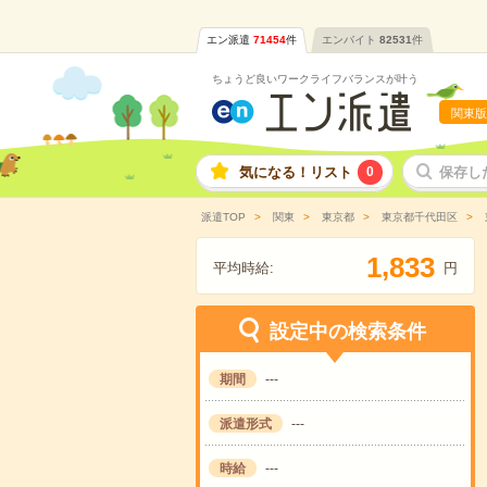
エン派遣
71454
件
エンバイト
82531
件
ちょうど良いワークライフバランスが叶う
関東版
気になる！リスト
0
保存し
派遣TOP
関東
東京都
東京都千代田区
,
1
8
3
3
平均時給:
円
設定中の検索条件
期間
---
派遣形式
---
時給
---