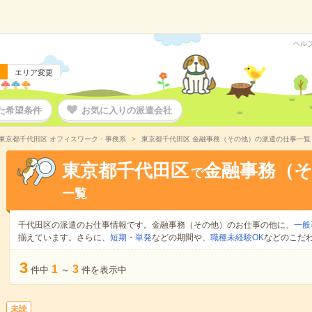
ヘル
エリア変更
た希望条件
お気に入りの派遣会社
東京都千代田区 オフィスワーク・事務系
東京都千代田区 金融事務（その他）の派遣の仕事一覧
東京都千代田区
金融事務（
で
一覧
千代田区の派遣のお仕事情報です。金融事務（その他）のお仕事の他に、
一般
揃えています。さらに、
短期
・
単発
などの期間や、
職種未経験OK
などのこだ
3
1
3
件中
～
件を表示中
未読