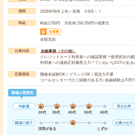
期間
2026年09月上旬～長期 ※9月～！
時給
時給1750円 月収例 256,550円+残業代
交通費
全額支給
仕事内容
金融事務（その他）
クレジットカード利用者への確認業務┗使用状況の確
利用者への連絡応対履歴入力＊ていねいなOJTがある
応募資格
職種未経験OK / ブランクOK / 英語力不要
コールセンターでのご経験がある方♪金融経験は不問
職場の雰囲気
年齢層
男女比率
20代
30代
40代
50代
60代
職場の様子
仕事の仕方
活気がある
しずか