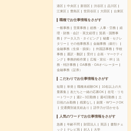
港区
中央区
新宿区
渋谷区
品川区
江東区
豊島区
世田谷区
大田区
台東区
職種でお仕事情報をさがす
一般事務
営業事務
総務・人事・労務
経
理・財務・会計・英文経理
貿易・国際事
務
データ入力・タイピング
秘書・セクレ
タリー
その他事務系
金融事務（銀行）
金融事務（生保・損保）
外国語事務
学校
事務
通訳・翻訳
受付
企画・マーケティ
ング
事務的軽作業
広報・宣伝・IR
法
務・特許事務
OA事務・OAオペレーター
金融事務（証券）
こだわりでお仕事情報をさがす
短期
単発
職種未経験OK
10名以上の大
量募集
友だちと一緒の応募OK
在宅・リモ
ートワーク
週2～3日勤務
週4日勤務
土
日祝のみ勤務
残業なし
副業・WワークOK
交通費別途支給あり
語学力が活かせる
人気のワードでお仕事情報をさがす
急募
年齢不問
財団法人
英語
書類チェ
ック
テレビ局
封入
大学