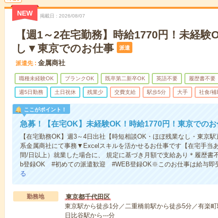
NEW
掲載日
2026/08/07
【週1～2在宅勤務】時給1770円！未経験
し▼東京でのお仕事
派遣
金属商社
派遣先
職種未経験OK
ブランクOK
既卒第二新卒OK
英語不要
履歴書不要
週5日勤務
土日祝休
残業少
交費支給
駅歩5分
大手
社食/補
ここがポイント！
急募！【在宅OK】未経験OK！時給1770円！東京でのお
【在宅勤務OK】週3～4日出社【時短相談OK・ほぼ残業なし・東京
系金属商社にて事務▼Excelスキルを活かせるお仕事です【在宅手当
間/日以上）就業した場合に、 規定に基づき月額で支給あり＊履歴書
b登録OK #初めての派遣歓迎 #WEB登録OK※このお仕事は給与
る
勤務地
東京都千代田区
東京駅から徒歩1分／二重橋前駅から徒歩5分／有楽町駅か
日比谷駅から---分