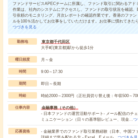
ファンドサービスAPECチームに所属し、ファンド取引に関わるアド
作業は、社内のシステムにアクセスし、ファンドの取引状況を確認、E
引依頼のモニタリング、月次レポートの確認作業です。香港のファン
ルを100％活かしてお仕事をしていただけます。お仕事に慣れてきた
つづきを見る
勤務地
東京都千代田区
大手町(東京都)駅から徒歩1分
曜日頻度
月～金
時間
9:00～17:30
期間
即日～長期
時給
時給2000～2300円（正社員切り替え後：年収500～7
仕事内容
金融事務（その他）
- 日本ファンドの運営活動サポート- メール配信のチェ
ミュニケーション（日々の基準額レビュー、現金…
つ
応募資格
- 金融業界でのファンド取引業務経験（日本、中国ファ
詳細まで気を配れる方 - Excel、Eメール…
つづきを見