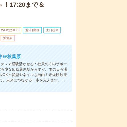
！17:20まで＆
WEB登録OK
週5日勤務
土日祝休
派遣多
中＠秋葉原
！テレマ経験活かせる＊社員の方のサポー
残業も少なめ秋葉原駅からすぐ。雨の日も濡
ルOK＊髪型やネイルも自由！未経験歓迎
に、未来につながる一歩を支えます。…