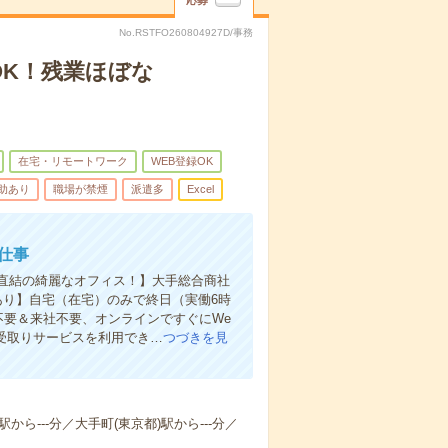
応募
No.RSTFO260804927D/事務
OK！残業ほぼな
在宅・リモートワーク
WEB登録OK
助あり
職場が禁煙
派遣多
Excel
仕事
駅直結の綺麗なオフィス！】大手総合商社
あり】自宅（在宅）のみで終日（実働6時
不要＆来社不要、オンラインですぐにWe
即受取りサービスを利用でき…
つづきを見
ら---分／大手町(東京都)駅から---分／