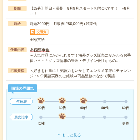
【急募】即日～長期 8月9月スタート相談OKです！ ※8月
期間
～！
時給2000円 月収例 280,000円+残業代
時給
交通費
全額支給
外国語事務
仕事内容
～人気作品にかかわれます！海外グッズ販売にかかわるお手
伝い＊～＊グッズ情報の管理・デザイン会社からの…
＜好きを仕事に！英語力をいかしてエンタメ業界にチャレン
応募資格
ジ↑＞◇英語実務のご経験→商品監修のなかで英語…
職場の雰囲気
年齢層
20代
30代
40代
50代
60代
男女比率
女性
男性
もっと見る