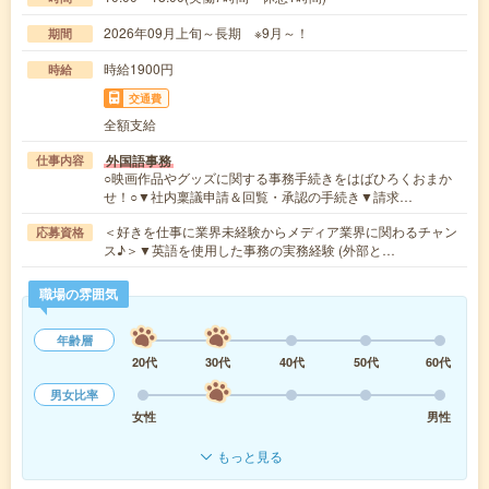
2026年09月上旬～長期 ※9月～！
期間
時給1900円
時給
交通費
全額支給
外国語事務
仕事内容
○映画作品やグッズに関する事務手続きをはばひろくおまか
せ！○▼社内稟議申請＆回覧・承認の手続き▼請求…
＜好きを仕事に業界未経験からメディア業界に関わるチャン
応募資格
ス♪＞▼英語を使用した事務の実務経験 (外部と…
職場の雰囲気
年齢層
20代
30代
40代
50代
60代
男女比率
女性
男性
もっと見る