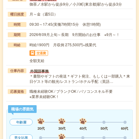
御茶ノ水駅から徒歩9分／小川町(東京都)駅から徒歩3分
月～金（週5日）
曜日頻度
09:30～17:45(実働7時間15分 休憩1時間)
時間
2026年09月上旬～長期 9月開始のお仕事 ※9月～！
期間
時給1900円 月収例 275,500円+残業代
時給
交通費
全額支給
外国語事務
仕事内容
＊書類やギフトの発送＊ギフト発注、もしくは一部購入＊来
日ゲスト等の観光/レストラン/ホテル手配（英語…
職種未経験OK / ブランクOK / パソコンスキル不要
応募資格
※業界未経験OK！
職場の雰囲気
年齢層
20代
30代
40代
50代
60代
男女比率