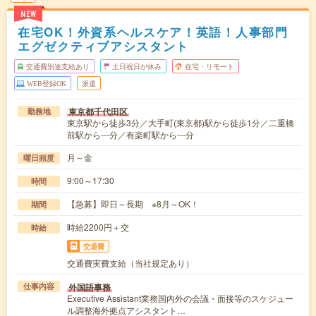
NEW
在宅OK！外資系ヘルスケア！英語！人事部門
エグゼクティブアシスタント
交通費別途支給あり
土日祝日が休み
在宅・リモート
WEB登録OK
派遣
東京都千代田区
勤務地
東京駅から徒歩3分／大手町(東京都)駅から徒歩1分／二重橋
前駅から---分／有楽町駅から---分
月～金
曜日頻度
9:00～17:30
時間
【急募】即日～長期 ※8月～OK！
期間
時給2200円＋交
時給
交通費
交通費実費支給（当社規定あり）
外国語事務
仕事内容
Executive Assistant業務国内外の会議・面接等のスケジュー
ル調整海外拠点アシスタント…