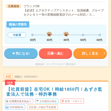
ブランクOK
応募資格
【必須】エグゼクティブアシスタント、役員秘書、グループ
セクレタリー等の実務経験英語でのメール対応／ス…
職場の雰囲気
年齢層
20代
30代
40代
50代
60代
気になる!
応募へ進む
詳しく見る
派遣会社
マンパワーグループ株式会社
未読
掲載日
2026/08/07
NEW
【社員前提】在宅OK！時給1850円！あずさ監
査法人で法務・特許事務
交通費別途支給あり
土日祝日が休み
在宅・リモート
WEB登録OK
正社員への紹介予定派遣