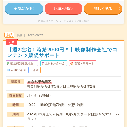
気になる!
応募へ進む
詳しく見る
派遣会社
パーソルテンプスタッフ株式会社
未読
掲載日
2026/08/07
NEW
【週2在宅！時給2000円＊】映像制作会社でコ
ンテンツ販促サポート
交通費別途支給あり
土日祝日が休み
在宅・リモート
WEB登録OK
派遣
東京都千代田区
勤務地
有楽町駅から徒歩5分／日比谷駅から徒歩2分
月～金（週5日）
曜日頻度
10:00～18:00(実働7時間 休憩1時間)
時間
2026年09月上旬～長期 8月9月スタート相談OKです！ ※9
期間
月～！