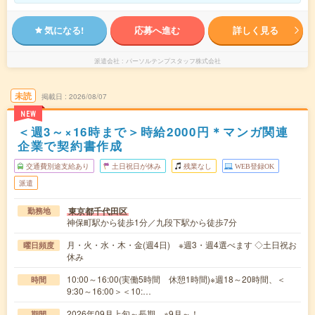
気になる!
応募へ進む
詳しく見る
派遣会社
パーソルテンプスタッフ株式会社
未読
掲載日
2026/08/07
NEW
＜週3～×16時まで＞時給2000円＊マンガ関連
企業で契約書作成
交通費別途支給あり
土日祝日が休み
残業なし
WEB登録OK
派遣
東京都千代田区
勤務地
神保町駅から徒歩1分／九段下駅から徒歩7分
月・火・水・木・金(週4日) ※週3・週4選べます ◇土日祝お
曜日頻度
休み
10:00～16:00(実働5時間 休憩1時間)※週18～20時間、＜
時間
9:30～16:00＞＜10:…
2026年09月上旬～長期 ※9月～！
期間