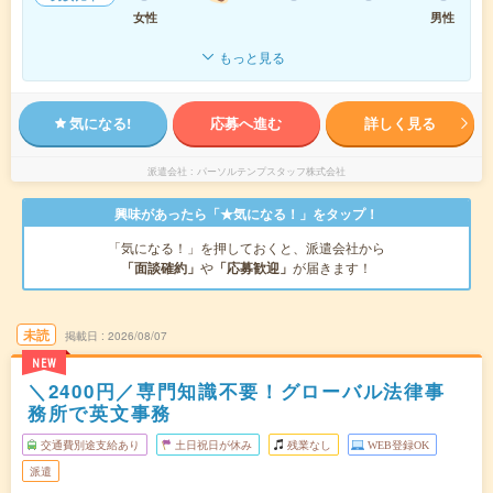
女性
男性
もっと見る
気になる!
応募へ進む
詳しく見る
派遣会社
パーソルテンプスタッフ株式会社
興味があったら「★気になる！」をタップ！
「気になる！」を押しておくと、派遣会社から
「面談確約」
や
「応募歓迎」
が届きます！
未読
掲載日
2026/08/07
NEW
＼2400円／専門知識不要！グローバル法律事
務所で英文事務
交通費別途支給あり
土日祝日が休み
残業なし
WEB登録OK
派遣