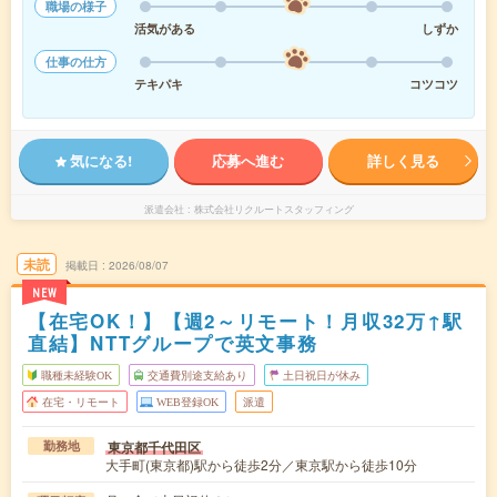
職場の様子
活気がある
しずか
仕事の仕方
テキパキ
コツコツ
気になる!
応募へ進む
詳しく見る
派遣会社
株式会社リクルートスタッフィング
未読
掲載日
2026/08/07
NEW
【在宅OK！】【週2～リモート！月収32万↑駅
直結】NTTグループで英文事務
職種未経験OK
交通費別途支給あり
土日祝日が休み
在宅・リモート
WEB登録OK
派遣
東京都千代田区
勤務地
大手町(東京都)駅から徒歩2分／東京駅から徒歩10分