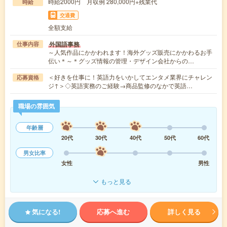
時給2000円 月収例 280,000円+残業代
時給
交通費
全額支給
外国語事務
仕事内容
～人気作品にかかわれます！海外グッズ販売にかかわるお手
伝い＊～＊グッズ情報の管理・デザイン会社からの…
＜好きを仕事に！英語力をいかしてエンタメ業界にチャレン
応募資格
ジ↑＞◇英語実務のご経験→商品監修のなかで英語…
職場の雰囲気
年齢層
20代
30代
40代
50代
60代
男女比率
女性
男性
もっと見る
気になる!
応募へ進む
詳しく見る