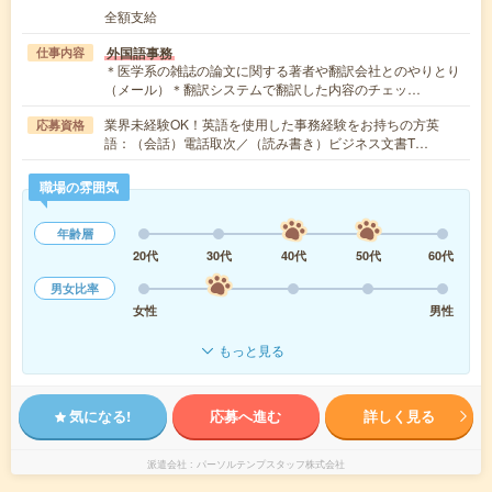
全額支給
外国語事務
仕事内容
＊医学系の雑誌の論文に関する著者や翻訳会社とのやりとり
（メール）＊翻訳システムで翻訳した内容のチェッ…
業界未経験OK！英語を使用した事務経験をお持ちの方英
応募資格
語：（会話）電話取次／（読み書き）ビジネス文書T…
職場の雰囲気
年齢層
20代
30代
40代
50代
60代
男女比率
女性
男性
もっと見る
気になる!
応募へ進む
詳しく見る
派遣会社
パーソルテンプスタッフ株式会社