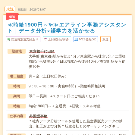
未読
掲載日
2026/08/07
NEW
≪時給1900円～✨≫エアライン事務アシスタン
ト｜データ分析×語学力を活かせる
交通費別途支給あり
土日祝日が休み
WEB登録OK
派遣
東京都千代田区
勤務地
大手町(東京都)駅から徒歩1分／東京駅から徒歩3分／二重橋
前駅から徒歩5分／日比谷駅から徒歩10分／有楽町駅から徒
歩10分
月～金（土日祝日休み）
曜日頻度
9：30～18：30（実務8時間）※勤務時間相談可
時間
即日～長期 ※スタート日はご相談ください
期間
時給1900円～＋交通費 ※経験・スキル考慮
時給
外国語事務
仕事内容
＊社内データ分析ツールを使用した航空券販売データの抽
出、加工および分析＊航空会社とのマーケティングキ…