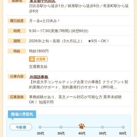
東京都千代田区
勤務地
日比谷駅から徒歩1分／銀座駅から徒歩6分／有楽町駅から徒
歩6分
月～金※土日休み！
曜日頻度
9:30～17:30(実働:7時間) (休憩60分)
時間
2026/9/上旬～長期（3カ月以上） ★9月～OK！
期間
時給1800円
時給
交通費
交通費支給
外国語事務
仕事内容
【外資大手コンサルティング企業での事務】クライアント契
約業務のサポート、契約書発行のサポート（押印発…
事務経験があり、英文メール対応が可能な方 業界未経験
応募資格
OK！ 知識不問
職場の雰囲気
年齢層
20代
30代
40代
50代
60代