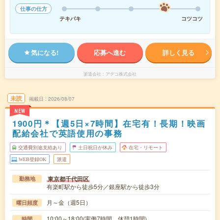
仕事の仕方
テキパキ
コツコツ
気になる!
応募へ進む
詳しく見る
派遣会社
アデコ株式会社
未読
掲載日
2026/08/07
NEW
1900円＊【週5日×7時間】在宅有！長期！映画
配給会社で英語使用の事務
交通費別途支給あり
土日祝日が休み
在宅・リモート
WEB登録OK
派遣
東京都千代田区
勤務地
有楽町駅から徒歩5分／銀座駅から徒歩3分
月～金（週5日）
曜日頻度
10:00～18:00(実働7時間 休憩1時間)
時間