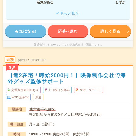
活気がある
しずか
もっと見る
気になる!
応募へ進む
詳しく見る
派遣会社
ヒューマンリソシア株式会社 関東オフィス
未読
掲載日
2026/08/07
NEW
【週2在宅＊時給2000円！】映像制作会社で海
外グッズ監修サポート
交通費別途支給あり
土日祝日が休み
在宅・リモート
WEB登録OK
派遣
東京都千代田区
勤務地
有楽町駅から徒歩5分／日比谷駅から徒歩2分
月～金（週5日）
曜日頻度
10:00～18:00(実働7時間 休憩1時間)
時間