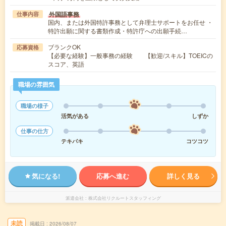
外国語事務
仕事内容
国内、または外国特許事務として弁理士サポートをお任せ ・
特許出願に関する書類作成・特許庁への出願手続…
ブランクOK
応募資格
【必要な経験】一般事務の経験 【歓迎/スキル】TOEICの
スコア、英語
職場の雰囲気
職場の様子
活気がある
しずか
仕事の仕方
テキパキ
コツコツ
気になる!
応募へ進む
詳しく見る
派遣会社
株式会社リクルートスタッフィング
未読
掲載日
2026/08/07