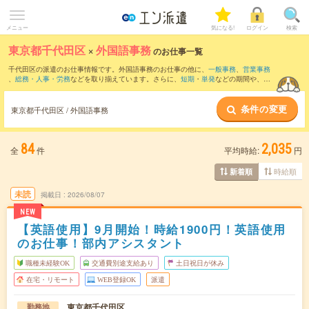
メニュー
気になる!
ログイン
検索
東京都千代田区
×
外国語事務
のお仕事一覧
千代田区の派遣のお仕事情報です。外国語事務のお仕事の他に、
一般事務
、
営業事務
、
総務・人事・労務
などを取り揃えています。さらに、
短期
・
単発
などの期間や、
職
種未経験OK
などのこだわり条件で絞り込んでいただけます。職種辞典：
外国語事務の
お仕事とは？とは？
条件の変更
東京都千代田区 / 外国語事務
84
2,035
全
件
平均時給:
円
時給順
新着順
未読
掲載日
2026/08/07
NEW
【英語使用】9月開始！時給1900円！英語使用
のお仕事！部内アシスタント
職種未経験OK
交通費別途支給あり
土日祝日が休み
在宅・リモート
WEB登録OK
派遣
東京都千代田区
勤務地