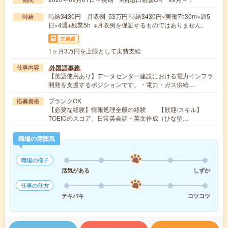
時給3430円 月収例 53万円 時給3430円×実働7h30m×週5
時給
日×4週+残業5h ※月収例を保証するものではありません。
交通費
1ヶ月3万円を上限として実費支給
外国語事務
仕事内容
【英語使用あり】データセンター建設における電力インフラ
開発を支援するポジションです。・電力・ガス供給…
ブランクOK
応募資格
【必要な経験】情報処理全般の経験 【歓迎/スキル】
TOEICのスコア、日常英会話・英文作成（ひな型…
職場の雰囲気
職場の様子
活気がある
しずか
仕事の仕方
テキパキ
コツコツ