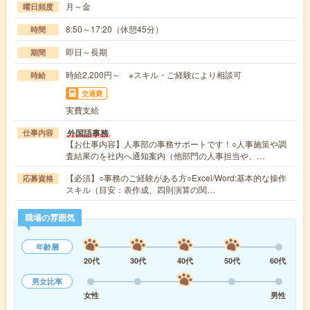
月～金
曜日頻度
8:50～17:20（休憩45分）
時間
即日～長期
期間
時給2,200円～ ※スキル・ご経験により相談可
時給
交通費
実費支給
外国語事務
仕事内容
【お仕事内容】人事部の事務サポートです！○人事施策や調
査結果のを社内へ通知案内（他部門の人事担当や、…
【必須】○事務のご経験がある方○Excel/Word:基本的な操作
応募資格
スキル（目安：表作成、四則演算の関…
職場の雰囲気
年齢層
20代
30代
40代
50代
60代
男女比率
女性
男性