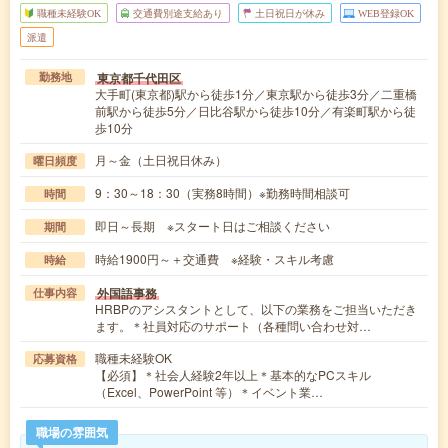
職種未経験OK
交通費別途支給あり
土日祝日が休み
WEB登録OK
派遣
東京都千代田区
勤務地
大手町(東京都)駅から徒歩1分／東京駅から徒歩3分／二重橋
前駅から徒歩5分／日比谷駅から徒歩10分／有楽町駅から徒
歩10分
月～金（土日祝日休み）
曜日頻度
9：30～18：30（実務8時間）※勤務時間相談可
時間
即日～長期 ※スタート日はご相談ください
期間
時給1900円～＋交通費 ※経験・スキル考慮
時給
外国語事務
仕事内容
HRBPのアシスタントとして、以下の業務をご担当いただき
ます。＊社員対応のサポート（各種問い合わせ対…
職種未経験OK
応募資格
【必須】＊社会人経験2年以上＊基本的なPCスキル
（Excel、PowerPoint 等）＊イベント業…
職場の雰囲気