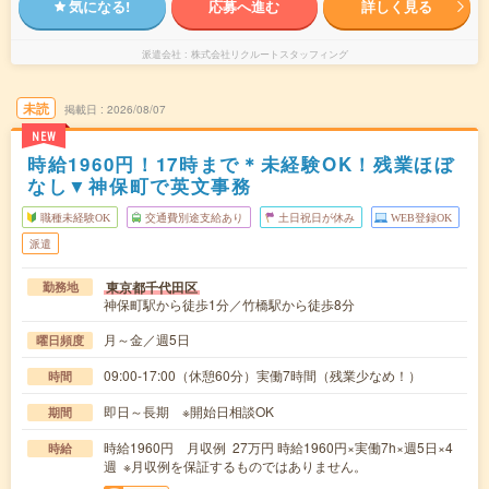
気になる!
応募へ進む
詳しく見る
派遣会社
株式会社リクルートスタッフィング
未読
掲載日
2026/08/07
NEW
時給1960円！17時まで＊未経験OK！残業ほぼ
なし▼神保町で英文事務
職種未経験OK
交通費別途支給あり
土日祝日が休み
WEB登録OK
派遣
東京都千代田区
勤務地
神保町駅から徒歩1分／竹橋駅から徒歩8分
月～金／週5日
曜日頻度
09:00-17:00（休憩60分）実働7時間（残業少なめ！）
時間
即日～長期 ※開始日相談OK
期間
時給1960円 月収例 27万円 時給1960円×実働7h×週5日×4
時給
週 ※月収例を保証するものではありません。