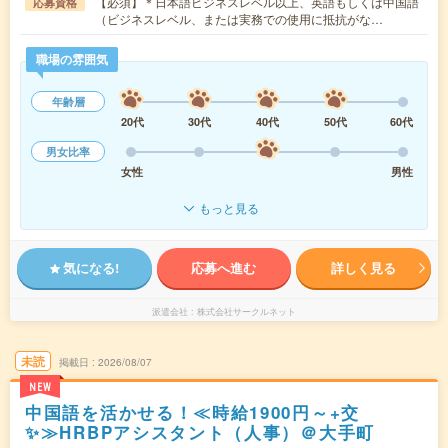
【必須】＊日本語ビジネスレベル以上、英語もしくは中国語
応募資格
（ビジネスレベル、または実務での使用に抵抗がな…
職場の雰囲気
年齢層
20代
30代
40代
50代
60代
男女比率
女性
男性
もっと見る
気になる!
応募へ進む
詳しく見る
派遣会社
株式会社サークルネット
未読
掲載日
2026/08/07
NEW
中国語を活かせる！≪時給1900円～+交
✨≫HRBPアシスタント（人事）＠大手町