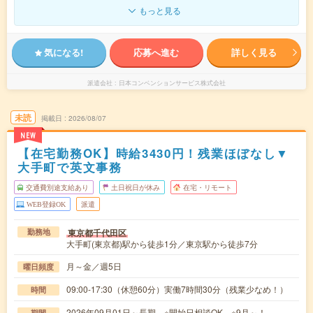
もっと見る
気になる!
応募へ進む
詳しく見る
派遣会社
日本コンベンションサービス株式会社
未読
掲載日
2026/08/07
NEW
【在宅勤務OK】時給3430円！残業ほぼなし▼
大手町で英文事務
交通費別途支給あり
土日祝日が休み
在宅・リモート
WEB登録OK
派遣
東京都千代田区
勤務地
大手町(東京都)駅から徒歩1分／東京駅から徒歩7分
月～金／週5日
曜日頻度
09:00-17:30（休憩60分）実働7時間30分（残業少なめ！）
時間
2026年09月01日～長期 ※開始日相談OK ※9月～！
期間