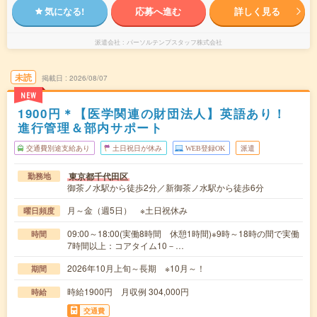
気になる!
応募へ進む
詳しく見る
派遣会社
パーソルテンプスタッフ株式会社
未読
掲載日
2026/08/07
NEW
1900円＊【医学関連の財団法人】英語あり！
進行管理＆部内サポート
交通費別途支給あり
土日祝日が休み
WEB登録OK
派遣
東京都千代田区
勤務地
御茶ノ水駅から徒歩2分／新御茶ノ水駅から徒歩6分
月～金（週5日） ※土日祝休み
曜日頻度
09:00～18:00(実働8時間 休憩1時間)※9時～18時の間で実働
時間
7時間以上：コアタイム10－…
2026年10月上旬～長期 ※10月～！
期間
時給1900円 月収例 304,000円
時給
交通費