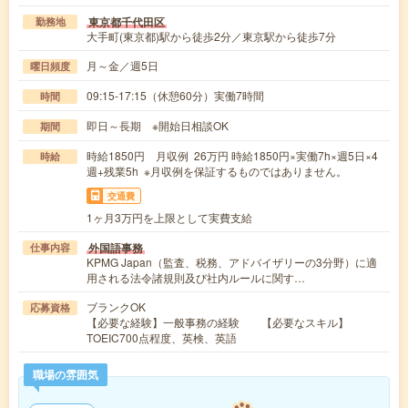
東京都千代田区
勤務地
大手町(東京都)駅から徒歩2分／東京駅から徒歩7分
月～金／週5日
曜日頻度
09:15-17:15（休憩60分）実働7時間
時間
即日～長期 ※開始日相談OK
期間
時給1850円 月収例 26万円 時給1850円×実働7h×週5日×4
時給
週+残業5h ※月収例を保証するものではありません。
交通費
1ヶ月3万円を上限として実費支給
外国語事務
仕事内容
KPMG Japan（監査、税務、アドバイザリーの3分野）に適
用される法令諸規則及び社内ルールに関す…
ブランクOK
応募資格
【必要な経験】一般事務の経験 【必要なスキル】
TOEIC700点程度、英検、英語
職場の雰囲気