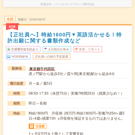
派遣会社
パーソルテンプスタッフ株式会社
未読
掲載日
2026/08/07
NEW
【正社員へ】時給1800円▼英語活かせる！特
許出願に関する書類作成など
交通費別途支給あり
土日祝日が休み
在宅・リモート
WEB登録OK
正社員への紹介予定派遣
東京都千代田区
勤務地
虎ノ門駅から徒歩3分／霞ケ関(東京都)駅から徒歩4分
月～金／週5日
曜日頻度
08:50-17:30（休憩75分）実働7時間25分（残業少なめ！）
時間
即日～長期
期間
時給1800円 月収例 28万円 時給1800円×実働7h25m×週5
時給
日×4週+残業10h ※月収例を保証するものではありません。
交通費
1ヶ月3万円を上限として実費支給