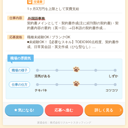
交通費
1ヶ月3万円を上限として実費支給
外国語事務
仕事内容
契約書メインとして・契約書作成(主に続刊類の契約書)・契
約書内容の要約（英⇒日）→日本語の契約書作成…
職種未経験OK / ブランクOK
応募資格
■未経験OK！【必要なスキル】TOEIC900点程度、契約書作
成、日常英会話・英文作成（ひな型なし）…
職場の雰囲気
職場の様子
活気がある
しずか
仕事の仕方
テキパキ
コツコツ
気になる!
応募へ進む
詳しく見る
派遣会社
株式会社リクルートスタッフィング