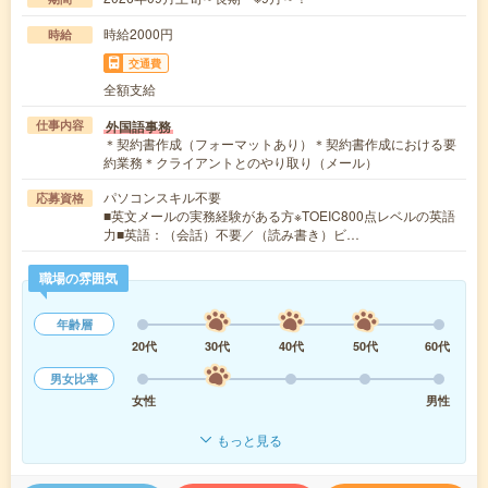
時給2000円
時給
交通費
全額支給
外国語事務
仕事内容
＊契約書作成（フォーマットあり）＊契約書作成における要
約業務＊クライアントとのやり取り（メール）
パソコンスキル不要
応募資格
■英文メールの実務経験がある方※TOEIC800点レベルの英語
力■英語：（会話）不要／（読み書き）ビ…
職場の雰囲気
年齢層
20代
30代
40代
50代
60代
男女比率
女性
男性
もっと見る