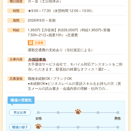
月～金（土日祝休み）
曜日頻度
★9:00～17:30（休憩時間 12:00～13:00）
時間
2026年9月～長期
期間
1,950円【月収例】約326,000円（時給1,950円×実働
時給
7.50h×21日+残業10h）+交通費
交通費
通勤交通費の支給あり（当社規定による）
外国語事務
仕事内容
大手通信サービス会社で、モバイル対応アシスタントをご担
当いただきます。駅直結の綺麗なオフィス！週2～…
職種未経験OK / ブランクOK
応募資格
●未経験OK●ビジネスレベルの英語スキルをお持ちの方（英
文メールの読み書き・会議内容の理解・社内での…
職場の雰囲気
男女比率
女性
男性
職場の様子