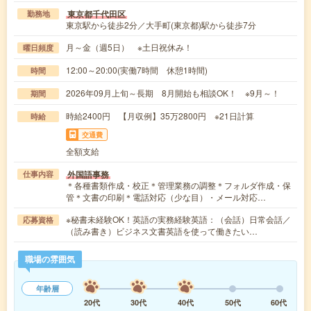
東京都千代田区
勤務地
東京駅から徒歩2分／大手町(東京都)駅から徒歩7分
月～金（週5日） ※土日祝休み！
曜日頻度
12:00～20:00(実働7時間 休憩1時間)
時間
2026年09月上旬～長期 8月開始も相談OK！ ※9月～！
期間
時給2400円 【月収例】35万2800円 ※21日計算
時給
交通費
全額支給
外国語事務
仕事内容
＊各種書類作成・校正＊管理業務の調整＊フォルダ作成・保
管＊文書の印刷＊電話対応（少な目）・メール対応…
※秘書未経験OK！英語の実務経験英語：（会話）日常会話／
応募資格
（読み書き）ビジネス文書英語を使って働きたい…
職場の雰囲気
年齢層
20代
30代
40代
50代
60代