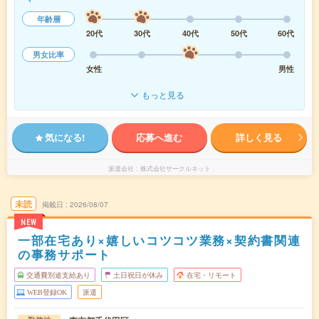
年齢層
20代
30代
40代
50代
60代
男女比率
女性
男性
もっと見る
気になる!
応募へ進む
詳しく見る
派遣会社
株式会社サークルネット
未読
掲載日
2026/08/07
NEW
一部在宅あり×嬉しいコツコツ業務×契約書関連
の事務サポート
交通費別途支給あり
土日祝日が休み
在宅・リモート
WEB登録OK
派遣