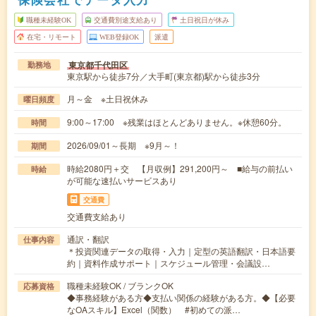
職種未経験OK
交通費別途支給あり
土日祝日が休み
在宅・リモート
WEB登録OK
派遣
東京都千代田区
勤務地
東京駅から徒歩7分／大手町(東京都)駅から徒歩3分
月～金 ※土日祝休み
曜日頻度
9:00～17:00 ※残業はほとんどありません。※休憩60分。
時間
2026/09/01～長期 ※9月～！
期間
時給2080円＋交 【月収例】291,200円～ ■給与の前払い
時給
が可能な速払いサービスあり
交通費
交通費支給あり
通訳・翻訳
仕事内容
＊投資関連データの取得・入力｜定型の英語翻訳・日本語要
約｜資料作成サポート｜スケジュール管理・会議設…
職種未経験OK / ブランクOK
応募資格
◆事務経験がある方◆支払い関係の経験がある方。◆【必要
なOAスキル】Excel（関数） #初めての派…