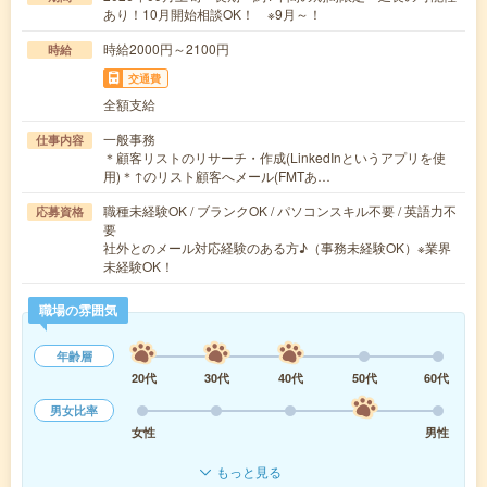
あり！10月開始相談OK！ ※9月～！
時給2000円～2100円
時給
交通費
全額支給
一般事務
仕事内容
＊顧客リストのリサーチ・作成(LinkedInというアプリを使
用)＊↑のリスト顧客へメール(FMTあ…
職種未経験OK / ブランクOK / パソコンスキル不要 / 英語力不
応募資格
要
社外とのメール対応経験のある方♪（事務未経験OK）※業界
未経験OK！
職場の雰囲気
年齢層
20代
30代
40代
50代
60代
男女比率
女性
男性
もっと見る