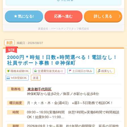
気になる!
応募へ進む
詳しく見る
派遣会社
パーソルテンプスタッフ株式会社
未読
掲載日
2026/08/07
NEW
2000円＊時短！日数×時間選べる！電話なし！
社員サポート事務！＠神保町
職種未経験OK
交通費別途支給あり
土日祝日が休み
残業なし
WEB登録OK
派遣
東京都千代田区
勤務地
神保町駅から徒歩2分／御茶ノ水駅から徒歩8分
月・火・水・木・金(週4日) ※週3～5日勤務で相談OK！
曜日頻度
09:00～16:00(実働6時間 休憩1時間)※実働6時間で時間相談
時間
OK！始業9:00～11:00…
2026年09月上旬～長期 約1年間の期間限定 延長の可能性
期間