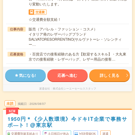
り変動いたします。
交通費
☆交通費全額支給！
販売（アパレル・ファッション・コスメ）
仕事内容
イタリア発のレザーバッグブランド
SALVATORESORRENTINO(サルヴァトーレ・ソレンティ
ー…
・百貨店での接客経験のある方【歓迎するスキル】・大丸東
応募資格
京での接客経験・レザーバッグ、レザー用品の接客…
気になる!
応募へ進む
詳しく見る
派遣会社
株式会社シーエーセールススタッフ
未読
掲載日
2026/08/07
NEW
1950円＊《少人数環境》今ドキIT企業で事務サ
ポ―ト！@東京駅
交通費別途支給あり
土日祝日が休み
WEB登録OK
派遣