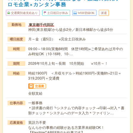
ロモ企業×カンタン事務
交通費別途支給あり
土日祝日が休み
WEB登録OK
派遣
東京都千代田区
勤務地
神田(東京都)駅から徒歩2分／新日本橋駅から徒歩5分
月～金（週5日） ※完全土日祝休み
曜日頻度
09:00～18:00(実働8時間 休憩1時間)※ご希望あれば月中の
時間
み時短OK（10-16時、10-…
2026年10月上旬～長期 10月開始 ※10月～！
期間
時給1900円 ＜月収モデル＞時給1900円×実働8h×21日＝
時給
319,200円＋交通費
交通費
全額支給
一般事務
仕事内容
＊請求書の発行┗システムで内容チェック→印刷→封入＊書
類チェック＊システムへのデータ入力＊ファイリン…
英語力不要
応募資格
なんらかの事務の経験がある方業界未経験OK！
【FlexibleCAREERのお仕事です】