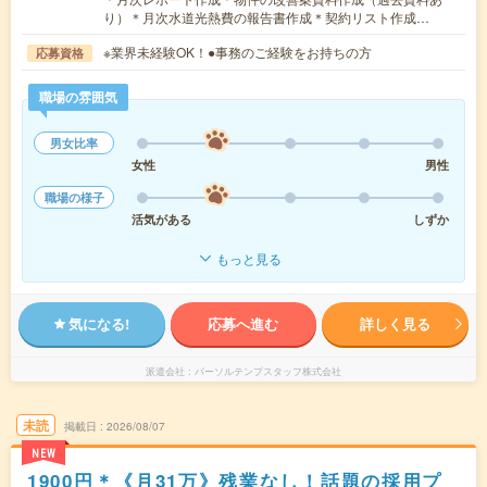
り）＊月次水道光熱費の報告書作成＊契約リスト作成…
※業界未経験OK！●事務のご経験をお持ちの方
応募資格
職場の雰囲気
男女比率
女性
男性
職場の様子
活気がある
しずか
もっと見る
気になる!
応募へ進む
詳しく見る
派遣会社
パーソルテンプスタッフ株式会社
未読
掲載日
2026/08/07
NEW
1900円＊《月31万》残業なし！話題の採用プ