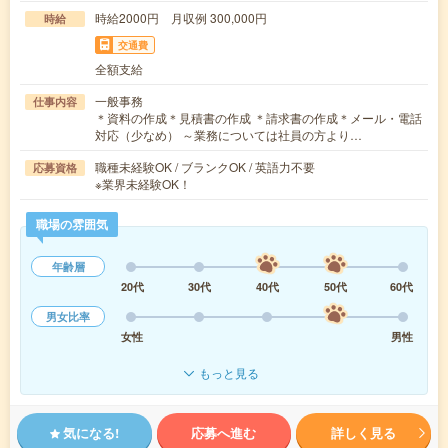
時給2000円 月収例 300,000円
時給
交通費
全額支給
一般事務
仕事内容
＊資料の作成＊見積書の作成 ＊請求書の作成＊メール・電話
対応（少なめ） ～業務については社員の方より…
職種未経験OK / ブランクOK / 英語力不要
応募資格
※業界未経験OK！
職場の雰囲気
年齢層
20代
30代
40代
50代
60代
男女比率
女性
男性
もっと見る
気になる!
応募へ進む
詳しく見る