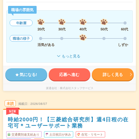
職場の雰囲気
年齢層
20代
30代
40代
50代
60代
職場の様子
活気がある
しずか
もっと見る
気になる!
応募へ進む
詳しく見る
派遣会社
株式会社スタッフサービス
未読
掲載日
2026/08/07
NEW
時給2000円！【三菱総合研究所】週4日程の在
宅可＊ユーザーサポート業務
交通費別途支給あり
土日祝日が休み
在宅・リモート