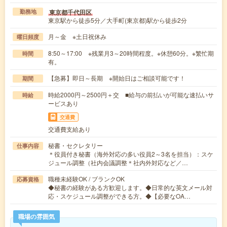
東京都千代田区
勤務地
東京駅から徒歩5分／大手町(東京都)駅から徒歩2分
月～金 ※土日祝休み
曜日頻度
8:50～17:00 ※残業月3～20時間程度。※休憩60分。※繁忙期
時間
有。
【急募】即日～長期 ※開始日はご相談可能です！
期間
時給2000円～2500円＋交 ■給与の前払いが可能な速払いサ
時給
ービスあり
交通費
交通費支給あり
秘書・セクレタリー
仕事内容
＊役員付き秘書（海外対応の多い役員2～3名を担当）：スケ
ジュール調整（社内会議調整＊社内外対応など／…
職種未経験OK / ブランクOK
応募資格
◆秘書の経験がある方歓迎します。◆日常的な英文メール対
応・スケジュール調整ができる方。◆【必要なOA…
職場の雰囲気