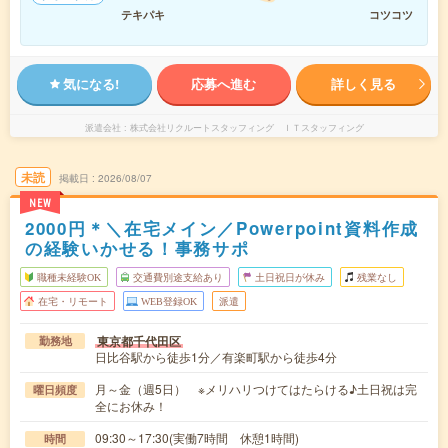
テキパキ
コツコツ
気になる!
応募へ進む
詳しく見る
派遣会社
株式会社リクルートスタッフィング ＩＴスタッフィング
未読
掲載日
2026/08/07
NEW
2000円＊＼在宅メイン／Powerpoint資料作成
の経験いかせる！事務サポ
職種未経験OK
交通費別途支給あり
土日祝日が休み
残業なし
在宅・リモート
WEB登録OK
派遣
東京都千代田区
勤務地
日比谷駅から徒歩1分／有楽町駅から徒歩4分
月～金（週5日） ※メリハリつけてはたらける♪土日祝は完
曜日頻度
全にお休み！
09:30～17:30(実働7時間 休憩1時間)
時間