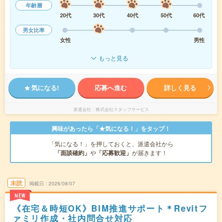
年齢層
20代
30代
40代
50代
60代
男女比率
女性
男性
もっと見る
気になる!
応募へ進む
詳しく見る
派遣会社
株式会社スタッフサービス
興味があったら「★気になる！」をタップ！
「気になる！」を押しておくと、派遣会社から
「面談確約」
や
「応募歓迎」
が届きます！
未読
掲載日
2026/08/07
NEW
《在宅＆時短OK》BIM推進サポート＊Revitフ
ァミリ作成・社内問合せ対応