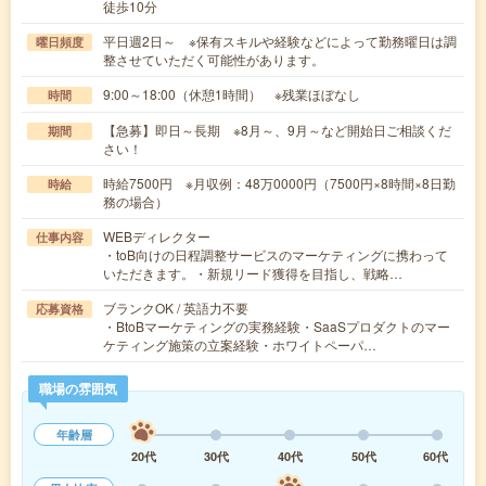
徒歩10分
平日週2日～ ※保有スキルや経験などによって勤務曜日は調
曜日頻度
整させていただく可能性があります。
9:00～18:00（休憩1時間） ※残業ほぼなし
時間
【急募】即日～長期 ※8月～、9月～など開始日ご相談くだ
期間
さい！
時給7500円 ※月収例：48万0000円（7500円×8時間×8日勤
時給
務の場合）
WEBディレクター
仕事内容
・toB向けの日程調整サービスのマーケティングに携わって
いただきます。・新規リード獲得を目指し、戦略…
ブランクOK / 英語力不要
応募資格
・BtoBマーケティングの実務経験・SaaSプロダクトのマー
ケティング施策の立案経験・ホワイトペーパ…
職場の雰囲気
年齢層
20代
30代
40代
50代
60代