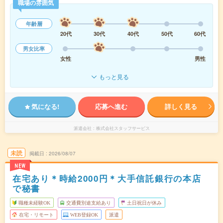
職場の雰囲気
年齢層
20代
30代
40代
50代
60代
男女比率
女性
男性
もっと見る
気になる!
応募へ進む
詳しく見る
派遣会社
株式会社スタッフサービス
未読
掲載日
2026/08/07
NEW
在宅あり＊時給2000円＊大手信託銀行の本店
で秘書
職種未経験OK
交通費別途支給あり
土日祝日が休み
在宅・リモート
WEB登録OK
派遣