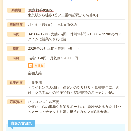
東京都千代田区
勤務地
東京駅から徒歩1分／二重橋前駅から徒歩3分
月～金（週5日） ※土日祝休み
曜日頻度
09:00～17:00(実働7時間 休憩1時間)※10:00～15:00のコア
時間
タイムに就業できれば前…
2026年09月上旬～長期 ※9月～！
期間
時給1950円 月収例 273,000円
時給
交通費
全額支給
一般事務
仕事内容
・ライセンスの発行、顧客とのやり取り・見積書作成、送
付・システムへの発注登録・契約書類のスキャン、整…
パソコンスキル不要
応募資格
☆何かしらの事務や営業サポートのご経験がある方☆社外と
のメール・チャット対応に抵抗がない方※業界未経…
職場の雰囲気