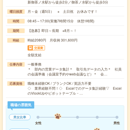
新御茶ノ水駅から徒歩2分／御茶ノ水駅から徒歩3分
月～金（週5日） ※ 土日祝 お休みです！
曜日頻度
08:45～17:00(実働7時間15分 休憩1時間)
時間
【急募】即日～長期 ※8月～！
期間
時給2080円 月収例 301,600円
時給
交通費
全額支給
一般事務
仕事内容
＊ 部内の営業データ集計＊ 取引先データの入力＊ 社員
の会議準備（会議室予約やweb会議など）＊ 会…
職種未経験OK / ブランクOK / 英語力不要
応募資格
◇ 業界経験不問！◇ Excelでのデータ集計経験▽ Excel
のVlookUpやピボットテーブル・…
職場の雰囲気
男女比率
女性
男性