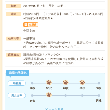
2026年09月上旬～長期 ※9月～！
期間
時給2000円 【モデル月収】2000円×7H×21日＝294,000円
時給
+残業代+通勤交通費★
交通費
全額支給
一般事務
仕事内容
＊Powerpointでの資料作成サポート →規定に沿って提案資
料、セミナー資料、社内資料などの加工…
職種未経験OK / ブランクOK
応募資格
※業界未経験OK！・Powerpointを使用した社外向け資料作成
の経験がある方・英語の使用に抵抗の…
職場の雰囲気
年齢層
20代
30代
40代
50代
60代
男女比率
女性
男性
もっと見る