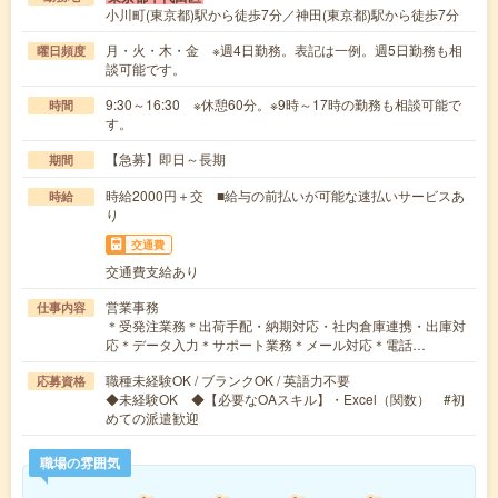
小川町(東京都)駅から徒歩7分／神田(東京都)駅から徒歩7分
月・火・木・金 ※週4日勤務。表記は一例。週5日勤務も相
曜日頻度
談可能です。
9:30～16:30 ※休憩60分。※9時～17時の勤務も相談可能で
時間
す。
【急募】即日～長期
期間
時給2000円＋交 ■給与の前払いが可能な速払いサービスあ
時給
り
交通費
交通費支給あり
営業事務
仕事内容
＊受発注業務＊出荷手配・納期対応・社内倉庫連携・出庫対
応＊データ入力＊サポート業務＊メール対応＊電話…
職種未経験OK / ブランクOK / 英語力不要
応募資格
◆未経験OK ◆【必要なOAスキル】・Excel（関数） #初
めての派遣歓迎
職場の雰囲気