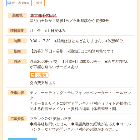
WEB登録OK
派遣
東京都千代田区
勤務地
溜池山王駅から徒歩1分／永田町駅から徒歩8分
月～金 ※土日祝休み
曜日頻度
9:30～17:30 ※残業はほとんどありません。※休憩60分。
時間
【急募】即日～長期 ※開始日はご相談可能です！
期間
時給2000円＋交 【月収例】280,000円～ ■給与の前払い
時給
が可能な速払いサービスあり
交通費
交通費支給あり
テレマーケティング・テレフォンオペレーター・コールセン
仕事内容
ター
＊ポータルサイトに関する問い合わせ対応（サイトの操作に
関する内容がメイン）＊資料の編集（体裁調整・図…
ブランクOK / 英語力不要
応募資格
◆業界経験問いません！◆電話業務の経験がある方◆コール
センターなどでの問い合わせ対応の経験がある方。…