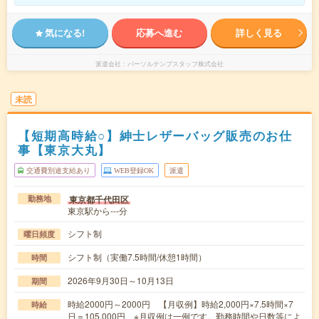
気になる!
応募へ進む
詳しく見る
派遣会社
パーソルテンプスタッフ株式会社
未読
【短期高時給○】紳士レザーバッグ販売のお仕
事【東京大丸】
交通費別途支給あり
WEB登録OK
派遣
東京都千代田区
勤務地
東京駅から---分
シフト制
曜日頻度
シフト制（実働7.5時間/休憩1時間）
時間
2026年9月30日～10月13日
期間
時給2000円～2000円 【月収例】時給2,000円×7.5時間×7
時給
日＝105,000円 ※月収例は一例です。勤務時間や日数等によ