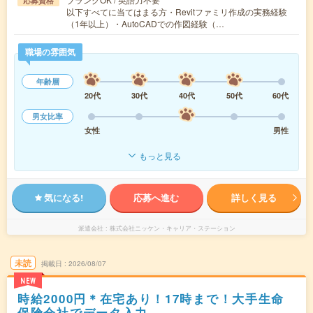
応募資格
以下すべてに当てはまる方・Revitファミリ作成の実務経験
（1年以上）・AutoCADでの作図経験（…
職場の雰囲気
年齢層
20代
30代
40代
50代
60代
男女比率
女性
男性
もっと見る
気になる!
応募へ進む
詳しく見る
派遣会社
株式会社ニッケン・キャリア・ステーション
未読
掲載日
2026/08/07
NEW
時給2000円＊在宅あり！17時まで！大手生命
保険会社でデータ入力