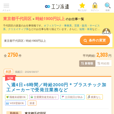
メニュー
気になる!
ログイン
検索
東京都千代田区
×
時給1900円以上
のお仕事一覧
千代田区の派遣のお仕事情報です。
オフィスワーク・事務系
、
営業・販売・サービス
系
、
クリエイティブ系
などのお仕事を取り揃えています。さらに、
短期
・
単発
などの
期間や、
職種未経験OK
などのこだわり条件で絞り込んでいただけます。
条件の変更
東京都千代田区 / 時給1900円以上
2750
2,303
全
件
平均時給:
円
時給順
新着順
未読
掲載日
2026/08/07
NEW
＼週4日×6時間／時給2000円＊プラスチック加
工メーカーで受発注業務など
職種未経験OK
交通費別途支給あり
土日祝日が休み
残業なし
WEB登録OK
派遣
東京都千代田区
勤務地