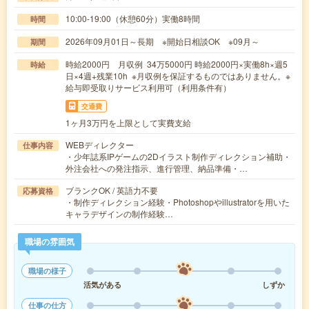
10:00-19:00（休憩60分）実働8時間
時間
2026年09月01日～長期 ※開始日相談OK ※09月～
期間
時給2000円 月収例 34万5000円 時給2000円×実働8h×週5
時給
日×4週+残業10h ※月収例を保証するものではありません。※
給与即受取りサービス利用可（利用条件有）
交通費
1ヶ月3万円を上限として実費支給
WEBディレクター
仕事内容
・少年誌系IPゲームの2Dイラスト制作ディレクション補助・
外注会社への発注指示、進行管理、納品準備・…
ブランクOK / 英語力不要
応募資格
・制作ディレクション経験・Photoshopやillustratorを用いた
キャラデザインの制作経験…
職場の雰囲気
職場の様子
活気がある
しずか
仕事の仕方