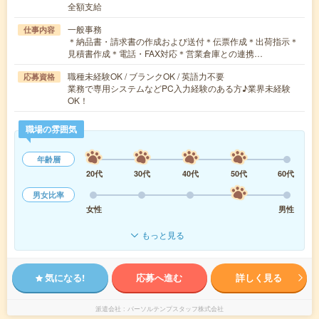
全額支給
一般事務
仕事内容
＊納品書・請求書の作成および送付＊伝票作成＊出荷指示＊
見積書作成＊電話・FAX対応＊営業倉庫との連携…
職種未経験OK / ブランクOK / 英語力不要
応募資格
業務で専用システムなどPC入力経験のある方♪業界未経験
OK！
職場の雰囲気
年齢層
20代
30代
40代
50代
60代
男女比率
女性
男性
もっと見る
気になる!
応募へ進む
詳しく見る
派遣会社
パーソルテンプスタッフ株式会社