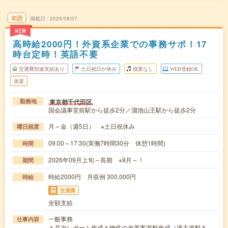
未読
掲載日
2026/08/07
NEW
高時給2000円！外資系企業での事務サポ！17
時台定時！英語不要
交通費別途支給あり
土日祝日が休み
残業なし
WEB登録OK
派遣
東京都千代田区
勤務地
国会議事堂前駅から徒歩2分／溜池山王駅から徒歩2分
月～金（週5日） ※土日祝休み
曜日頻度
09:00～17:30(実働7時間30分 休憩1時間)
時間
2026年09月上旬～長期 ※9月～！
期間
時給2000円 月収例 300,000円
時給
交通費
全額支給
一般事務
仕事内容
＊月次レポート作成＊物件の改善案資料作成（過去資料あ