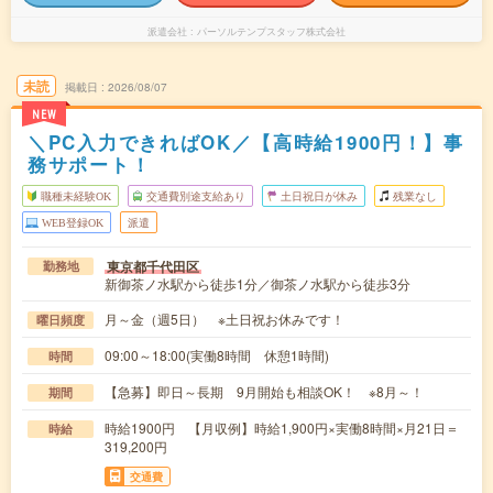
派遣会社
パーソルテンプスタッフ株式会社
未読
掲載日
2026/08/07
NEW
＼PC入力できればOK／【高時給1900円！】事
務サポート！
職種未経験OK
交通費別途支給あり
土日祝日が休み
残業なし
WEB登録OK
派遣
東京都千代田区
勤務地
新御茶ノ水駅から徒歩1分／御茶ノ水駅から徒歩3分
月～金（週5日） ※土日祝お休みです！
曜日頻度
09:00～18:00(実働8時間 休憩1時間)
時間
【急募】即日～長期 9月開始も相談OK！ ※8月～！
期間
時給1900円 【月収例】時給1,900円×実働8時間×月21日＝
時給
319,200円
交通費