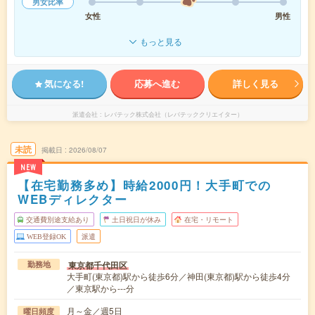
男女比率
女性
男性
もっと見る
気になる!
応募へ進む
詳しく見る
派遣会社
レバテック株式会社（レバテッククリエイター）
未読
掲載日
2026/08/07
NEW
【在宅勤務多め】時給2000円！大手町での
WEBディレクター
交通費別途支給あり
土日祝日が休み
在宅・リモート
WEB登録OK
派遣
東京都千代田区
勤務地
大手町(東京都)駅から徒歩6分／神田(東京都)駅から徒歩4分
／東京駅から---分
月～金／週5日
曜日頻度