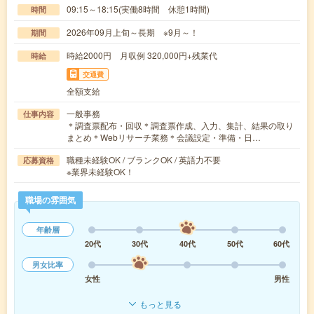
09:15～18:15(実働8時間 休憩1時間)
時間
2026年09月上旬～長期 ※9月～！
期間
時給2000円 月収例 320,000円+残業代
時給
交通費
全額支給
一般事務
仕事内容
＊調査票配布・回収＊調査票作成、入力、集計、結果の取り
まとめ＊Webリサーチ業務＊会議設定・準備・日…
職種未経験OK / ブランクOK / 英語力不要
応募資格
※業界未経験OK！
職場の雰囲気
年齢層
20代
30代
40代
50代
60代
男女比率
女性
男性
もっと見る