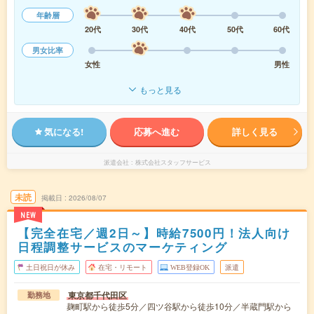
年齢層
20代
30代
40代
50代
60代
男女比率
女性
男性
もっと見る
気になる!
応募へ進む
詳しく見る
派遣会社
株式会社スタッフサービス
未読
掲載日
2026/08/07
NEW
【完全在宅／週2日～】時給7500円！法人向け
日程調整サービスのマーケティング
土日祝日が休み
在宅・リモート
WEB登録OK
派遣
東京都千代田区
勤務地
麹町駅から徒歩5分／四ツ谷駅から徒歩10分／半蔵門駅から