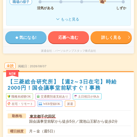
職場の様子
活気がある
しずか
もっと見る
気になる!
応募へ進む
詳しく見る
派遣会社
パーソルテンプスタッフ株式会社
未読
掲載日
2026/08/07
NEW
【三菱総合研究所】【週2～3日在宅】時給
2000円！国会議事堂前駅すぐ！事務
職種未経験OK
交通費別途支給あり
土日祝日が休み
在宅・リモート
WEB登録OK
派遣
東京都千代田区
勤務地
国会議事堂前駅から徒歩5分／溜池山王駅から徒歩2分
月～金（週5日）
曜日頻度