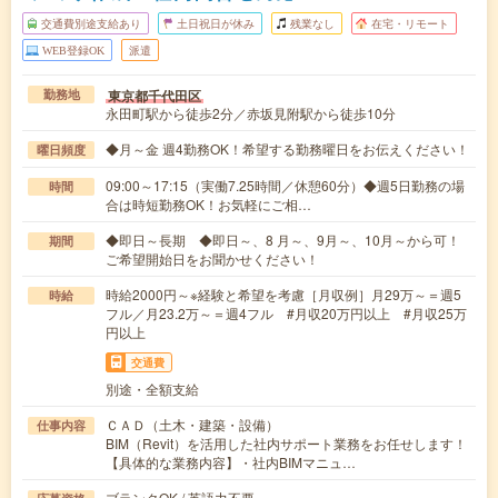
交通費別途支給あり
土日祝日が休み
残業なし
在宅・リモート
WEB登録OK
派遣
東京都千代田区
勤務地
永田町駅から徒歩2分／赤坂見附駅から徒歩10分
◆月～金 週4勤務OK！希望する勤務曜日をお伝えください！
曜日頻度
09:00～17:15（実働7.25時間／休憩60分）◆週5日勤務の場
時間
合は時短勤務OK！お気軽にご相…
◆即日～長期 ◆即日～、8 月～、9月～、10月～から可！
期間
ご希望開始日をお聞かせください！
時給2000円～※経験と希望を考慮［月収例］月29万～＝週5
時給
フル／月23.2万～＝週4フル #月収20万円以上 #月収25万
円以上
交通費
別途・全額支給
ＣＡＤ（土木・建築・設備）
仕事内容
BIM（Revit）を活用した社内サポート業務をお任せします！
【具体的な業務内容】・社内BIMマニュ…
ブランクOK / 英語力不要