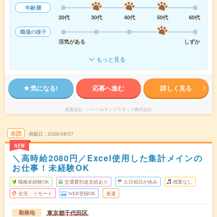
年齢層
20代
30代
40代
50代
60代
職場の様子
活気がある
しずか
もっと見る
気になる!
応募へ進む
詳しく見る
派遣会社
パーソルテンプスタッフ株式会社
未読
掲載日
2026/08/07
NEW
＼高時給2080円／Excel使用した集計メインの
お仕事！未経験OK
職種未経験OK
交通費別途支給あり
土日祝日が休み
残業なし
在宅・リモート
WEB登録OK
派遣
東京都千代田区
勤務地