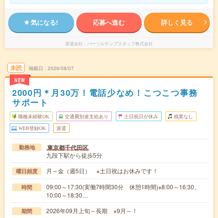
気になる!
応募へ進む
詳しく見る
派遣会社
パーソルテンプスタッフ株式会社
未読
掲載日
2026/08/07
NEW
2000円＊月30万！電話少なめ！こつこつ事務
サポート
職種未経験OK
交通費別途支給あり
土日祝日が休み
残業なし
WEB登録OK
派遣
東京都千代田区
勤務地
九段下駅から徒歩5分
月～金（週5日） ※土日祝はお休みです！
曜日頻度
09:00～17:30(実働7時間30分 休憩1時間)※8:00～16:30、
時間
10:00～18:30…
2026年09月上旬～長期 ※9月～！
期間