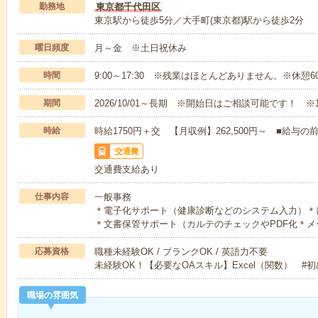
勤務地
東京都千代田区
東京駅から徒歩5分／大手町(東京都)駅から徒歩2分
曜日頻度
月～金 ※土日祝休み
時間
9:00～17:30 ※残業はほとんどありません。※休憩6
期間
2026/10/01～長期 ※開始日はご相談可能です！ ※
時給
時給1750円＋交 【月収例】262,500円～ ■給
交通費
交通費支給あり
仕事内容
一般事務
＊電子化サポート（健康診断などのシステム入力）＊
＊文書保管サポート（カルテのチェックやPDF化＊メ
応募資格
職種未経験OK / ブランクOK / 英語力不要
未経験OK！【必要なOAスキル】Excel（関数） #
職場の雰囲気