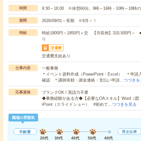
時間
9:30～18:00 ※休憩60分。9時～16時・10時～1
期間
2026/09/01～長期 ※9月～！
時給
時給1800円～1850円＋交 【月収例】310,500
り
交通費
交通費支給あり
仕事内容
一般事務
＊イベント資料作成（PowerPoint・Excel） 
確認 ＊講師依頼・謝金連絡・支払い申請…
つづきを
応募資格
ブランクOK / 英語力不要
◆事務経験がある方◆【必要なOAスキル】Word（図・
rPoint（スライドショー） #初めて…
つづきを見る
職場の雰囲気
年齢層
男女比率
20代
30代
40代
50代
60代