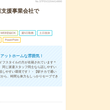
No.STFSV2204414890
起業支援事業会社で
WEB登録OK
週5日勤務
土日祝休
PowerPoint
務！アットホームな雰囲気！
イフスタイルの方が在籍されています＊
、同じ派遣スタッフ同士なら話しやすい
談しやすい環境です！・【駅チカで通い
だから、時間も体力もしっかりセーブでき