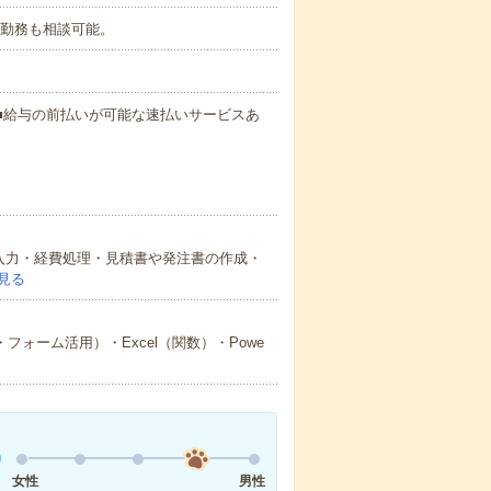
8時の勤務も相談可能。
円～ ■給与の前払いが可能な速払いサービスあ
＊申請入力・経費処理・見積書や発注書の作成・
見る
フォーム活用）・Excel（関数）・Powe
女性
男性