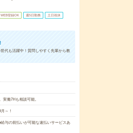
WEB登録OK
週5日勤務
土日祝休
！
ル世代も活躍中！質問しやすく先輩から教
！
間。実働7Hも相談可能。
9月～！
円～ ■給与の前払いが可能な速払いサービスあ