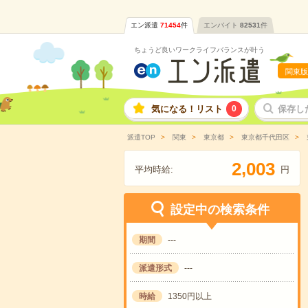
エン派遣
71454
件
エンバイト
82531
件
ちょうど良いワークライフバランスが叶う
関東版
気になる！リスト
0
保存し
派遣TOP
関東
東京都
東京都千代田区
,
2
0
0
3
平均時給:
円
設定中の検索条件
期間
---
派遣形式
---
時給
1350円以上