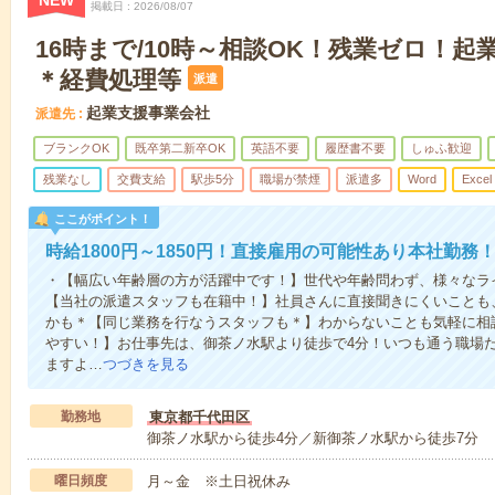
NEW
掲載日
2026/08/07
16時まで/10時～相談OK！残業ゼロ！
＊経費処理等
派遣
起業支援事業会社
派遣先
ブランクOK
既卒第二新卒OK
英語不要
履歴書不要
しゅふ歓迎
残業なし
交費支給
駅歩5分
職場が禁煙
派遣多
Word
Excel
ここがポイント！
時給1800円～1850円！直接雇用の可能性あり本社勤
・【幅広い年齢層の方が活躍中です！】世代や年齢問わず、様々なラ
【当社の派遣スタッフも在籍中！】社員さんに直接聞きにくいことも
かも＊【同じ業務を行なうスタッフも＊】わからないことも気軽に相
やすい！】お仕事先は、御茶ノ水駅より徒歩で4分！いつも通う職場
ますよ…
つづきを見る
勤務地
東京都千代田区
御茶ノ水駅から徒歩4分／新御茶ノ水駅から徒歩7分
曜日頻度
月～金 ※土日祝休み