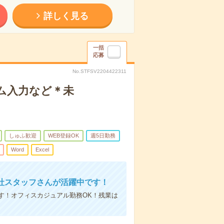
詳しく見る
一括
応募
No.STFSV2204422311
テム入力など＊未
しゅふ歓迎
WEB登録OK
週5日勤務
Word
Excel
社スタッフさんが活躍中です！
す！オフィスカジュアル勤務OK！残業は