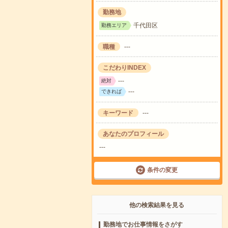
勤務地
千代田区
勤務エリア
職種
---
こだわりINDEX
---
絶対
---
できれば
キーワード
---
あなたのプロフィール
---
条件の変更
他の検索結果を見る
勤務地でお仕事情報をさがす