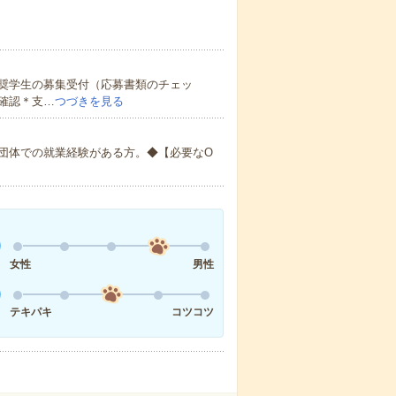
奨学生の募集受付（応募書類のチェッ
確認＊支…
つづきを見る
団体での就業経験がある方。◆【必要なO
女性
男性
テキパキ
コツコツ