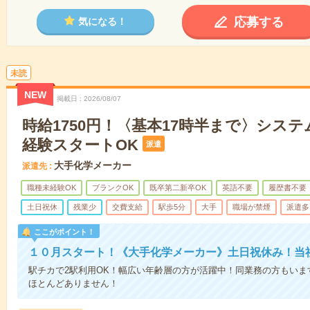
応募する
気になる！
未読
NEW
掲載日
2026/08/07
時給1750円！〈基本17時半まで〉シス
経験スタートOK
派遣
大手化学メーカー
派遣先
職種未経験OK
ブランクOK
既卒第二新卒OK
英語不要
履歴書不要
土日祝休
残業少
交費支給
駅歩5分
大手
職場が禁煙
派遣多
ここがポイント！
１０月スタート！《大手化学メーカー》土日祝休み！当
駅チカで2駅利用OK！幅広い年齢層の方が活躍中！同業務の方もいま
ほとんどありません！