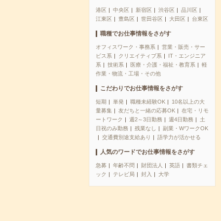
港区
中央区
新宿区
渋谷区
品川区
江東区
豊島区
世田谷区
大田区
台東区
職種でお仕事情報をさがす
オフィスワーク・事務系
営業・販売・サー
ビス系
クリエイティブ系
IT・エンジニア
系
技術系
医療・介護・福祉・教育系
軽
作業・物流・工場・その他
こだわりでお仕事情報をさがす
短期
単発
職種未経験OK
10名以上の大
量募集
友だちと一緒の応募OK
在宅・リモ
ートワーク
週2～3日勤務
週4日勤務
土
日祝のみ勤務
残業なし
副業・WワークOK
交通費別途支給あり
語学力が活かせる
人気のワードでお仕事情報をさがす
急募
年齢不問
財団法人
英語
書類チェ
ック
テレビ局
封入
大学