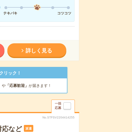
テキパキ
コツコツ
詳しく見る
クリック！
」
や
「応募歓迎」
が届きます！
一括
応募
No.STFSV2204414255
対応など
派遣