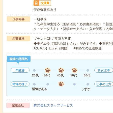
交通費
交通費支給あり
仕事内容
一般事務
＊既存奨学生対応（進級確認＊必要書類確認）＊新規
ク・データ入力）＊奨学金の支払い・入金管理（入金
応募資格
ブランクOK / 英語力不要
◆事務経験（電話応対を含む）が必要です。◆非営利
Aスキル】Excel（関数） #初めての派遣歓迎
職場の雰囲気
年齢層
男女比率
20代
30代
40代
50代
60代
職場の様子
仕事の仕方
活気がある
しずか
株式会社スタッフサービス
派遣会社