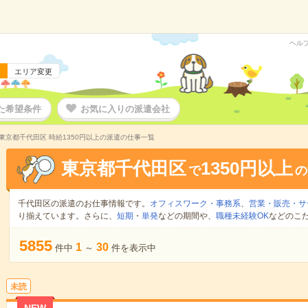
ヘル
エリア変更
た希望条件
お気に入りの派遣会社
東京都千代田区 時給1350円以上の派遣の仕事一覧
東京都千代田区
1350円以上
で
の
千代田区の派遣のお仕事情報です。
オフィスワーク・事務系
、
営業・販売・サ
り揃えています。さらに、
短期
・
単発
などの期間や、
職種未経験OK
などのこ
5855
1
30
件中
～
件を表示中
未読