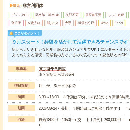
非営利団体
派遣先
ブランクOK
既卒第二新卒OK
英語不要
履歴書不要
しゅふ歓迎
官公庁
交費支給
駅歩5分
大手
職場が分煙
Word
Excel
ここがポイント！
９月スタート！経験を活かして活躍できるチャンスです
駅から近いきれいなビル！服装はカジュアルでOK！エルダー・ミド
えてもらえる環境！同業務の方がいるので安心です！髪色明るめOK
勤務地
東京都千代田区
市ケ谷駅から徒歩5分
曜日頻度
月～金 ※土日祝休み
時間
8:30～18:00 ※休憩は60分。※表記のうち実働8時
期間
2026/09/14～長期 ※開始日はご相談可能です！ ※
時給
時給1800円～1950円＋交 【月収例】288,000
り