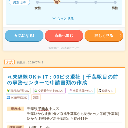
男女比率
女性
男性
もっと見る
気になる!
応募へ進む
詳しく見る
派遣会社
株式会社パソナ
未読
掲載日
2026/07/13
≪未経験OK≫17：00ピタ退社｜千葉駅目の前
の事務センターで申請書類の作成
職種未経験OK
交通費別途支給あり
土日祝日が休み
残業なし
WEB登録OK
派遣
千葉県
中央区
千葉市
勤務地
千葉駅から徒歩1分／京成千葉駅から徒歩4分／栄町(千葉県)
駅から徒歩9分／新千葉駅から徒歩11分
［週5］月～金
曜日頻度