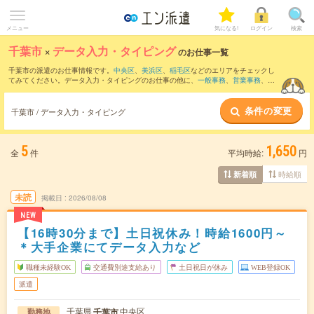
メニュー
気になる!
ログイン
検索
千葉市
×
データ入力・タイピング
のお仕事一覧
千葉市の派遣のお仕事情報です。
中央区
、
美浜区
、
稲毛区
などのエリアをチェックし
てみてください。データ入力・タイピングのお仕事の他に、
一般事務
、
営業事務
、
総
務・人事・労務
などを取り揃えています。さらに、
短期
・
単発
などの期間や、
職種未
経験OK
などのこだわり条件で絞り込んでいただけます。職種辞典：
データ入力・タイ
条件の変更
ピングのお仕事とは？とは？
千葉市 / データ入力・タイピング
5
1,650
全
件
平均時給:
円
時給順
新着順
未読
掲載日
2026/08/08
NEW
【16時30分まで】土日祝休み！時給1600円～
＊大手企業にてデータ入力など
職種未経験OK
交通費別途支給あり
土日祝日が休み
WEB登録OK
派遣
千葉県
中央区
千葉市
勤務地