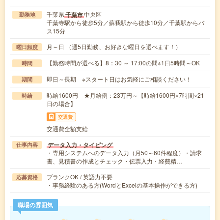
千葉県
中央区
千葉市
勤務地
千葉寺駅から徒歩5分／蘇我駅から徒歩10分／千葉駅からバ
ス15分
月～日 （週5日勤務、お好きな曜日を選べます！）
曜日頻度
【勤務時間が選べる】8：30 ～ 17:00の間※1日5時間～OK
時間
即日～長期 ※スタート日はお気軽にご相談ください！
期間
時給1600円 ★月給例：23万円～【時給1600円×7時間×21
時給
日の場合】
交通費
交通費全額支給
データ入力・タイピング
仕事内容
・専用システムへのデータ入力（月50～60件程度）・請求
書、見積書の作成とチェック・伝票入力・経費精…
ブランクOK / 英語力不要
応募資格
・事務経験のある方(WordとExcelの基本操作ができる方)
職場の雰囲気