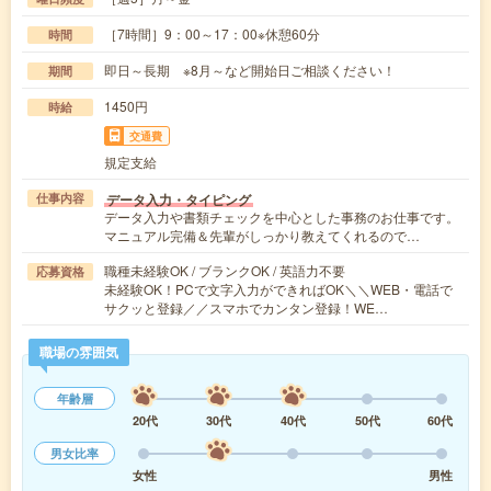
［7時間］9：00～17：00※休憩60分
時間
即日～長期 ※8月～など開始日ご相談ください！
期間
1450円
時給
交通費
規定支給
データ入力・タイピング
仕事内容
データ入力や書類チェックを中心とした事務のお仕事です。
マニュアル完備＆先輩がしっかり教えてくれるので…
職種未経験OK / ブランクOK / 英語力不要
応募資格
未経験OK！PCで文字入力ができればOK＼＼WEB・電話で
サクッと登録／／スマホでカンタン登録！WE…
職場の雰囲気
年齢層
20代
30代
40代
50代
60代
男女比率
女性
男性