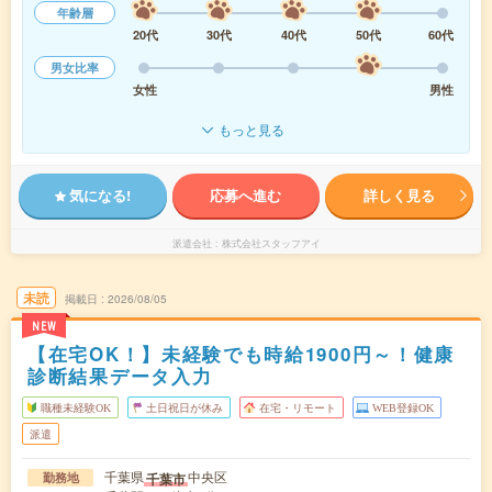
年齢層
20代
30代
40代
50代
60代
男女比率
女性
男性
もっと見る
気になる!
応募へ進む
詳しく見る
派遣会社
株式会社スタッフアイ
未読
掲載日
2026/08/05
NEW
【在宅OK！】未経験でも時給1900円～！健康
診断結果データ入力
職種未経験OK
土日祝日が休み
在宅・リモート
WEB登録OK
派遣
千葉県
中央区
千葉市
勤務地