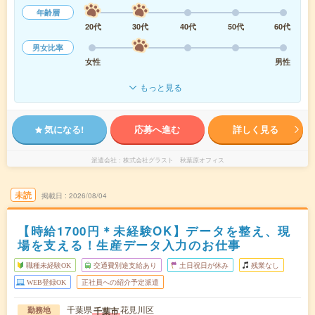
年齢層
20代
30代
40代
50代
60代
男女比率
女性
男性
もっと見る
気になる!
応募へ進む
詳しく見る
派遣会社
株式会社グラスト 秋葉原オフィス
未読
掲載日
2026/08/04
【時給1700円＊未経験OK】データを整え、現
場を支える！生産データ入力のお仕事
職種未経験OK
交通費別途支給あり
土日祝日が休み
残業なし
WEB登録OK
正社員への紹介予定派遣
千葉県
花見川区
千葉市
勤務地