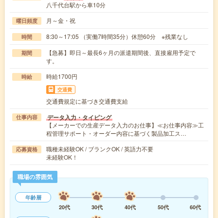
八千代台駅から車10分
月～金・祝
曜日頻度
8:30～17:05 （実働7時間35分）休憩60分 ※残業なし
時間
【急募】即日～最長6ヶ月の派遣期間後、直接雇用予定で
期間
す。
時給1700円
時給
交通費
交通費規定に基づき交通費支給
データ入力・タイピング
仕事内容
【メーカーでの生産データ入力のお仕事】≪お仕事内容≫工
程管理サポート・オーダー内容に基づく製品加工ス…
職種未経験OK / ブランクOK / 英語力不要
応募資格
未経験OK！
職場の雰囲気
年齢層
20代
30代
40代
50代
60代