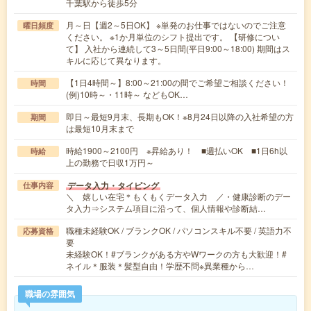
千葉駅から徒歩5分
月～日【週2～5日OK】 ※単発のお仕事ではないのでご注意
曜日頻度
ください。 ※1か月単位のシフト提出です。 【研修につい
て】 入社から連続して3～5日間(平日9:00～18:00) 期間はス
キルに応じて異なります。
【1日4時間～】8:00～21:00の間でご希望ご相談ください！
時間
(例)10時～・11時～ などもOK…
即日～最短9月末、長期もOK！※8月24日以降の入社希望の方
期間
は最短10月末まで
時給1900～2100円 ※昇給あり！ ■週払いOK ■1日6h以
時給
上の勤務で日収1万円～
データ入力・タイピング
仕事内容
＼ 嬉しい在宅＊もくもくデータ入力 ／・健康診断のデー
タ入力⇒システム項目に沿って、個人情報や診断結…
職種未経験OK / ブランクOK / パソコンスキル不要 / 英語力不
応募資格
要
未経験OK！#ブランクがある方やWワークの方も大歓迎！#
ネイル＊服装＊髪型自由！学歴不問※異業種から…
職場の雰囲気