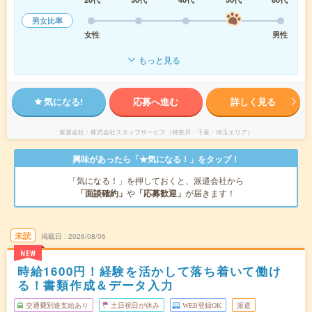
男女比率
女性
男性
もっと見る
気になる!
応募へ進む
詳しく見る
派遣会社
株式会社スタッフサービス（神奈川・千葉・埼玉エリア）
興味があったら「★気になる！」をタップ！
「気になる！」を押しておくと、派遣会社から
「面談確約」
や
「応募歓迎」
が届きます！
未読
掲載日
2026/08/06
NEW
時給1600円！経験を活かして落ち着いて働け
る！書類作成＆データ入力
交通費別途支給あり
土日祝日が休み
WEB登録OK
派遣