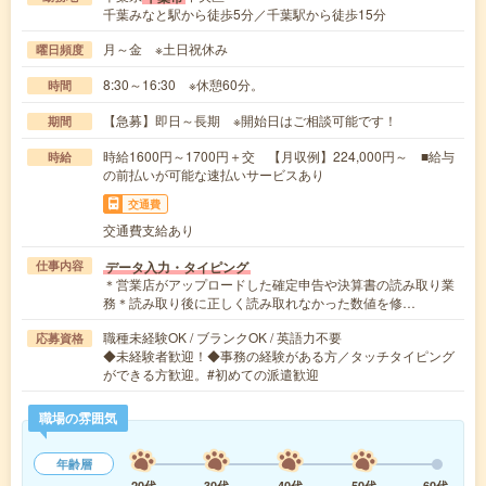
千葉みなと駅から徒歩5分／千葉駅から徒歩15分
月～金 ※土日祝休み
曜日頻度
8:30～16:30 ※休憩60分。
時間
【急募】即日～長期 ※開始日はご相談可能です！
期間
時給1600円～1700円＋交 【月収例】224,000円～ ■給与
時給
の前払いが可能な速払いサービスあり
交通費
交通費支給あり
データ入力・タイピング
仕事内容
＊営業店がアップロードした確定申告や決算書の読み取り業
務＊読み取り後に正しく読み取れなかった数値を修…
職種未経験OK / ブランクOK / 英語力不要
応募資格
◆未経験者歓迎！◆事務の経験がある方／タッチタイピング
ができる方歓迎。#初めての派遣歓迎
職場の雰囲気
年齢層
20代
30代
40代
50代
60代