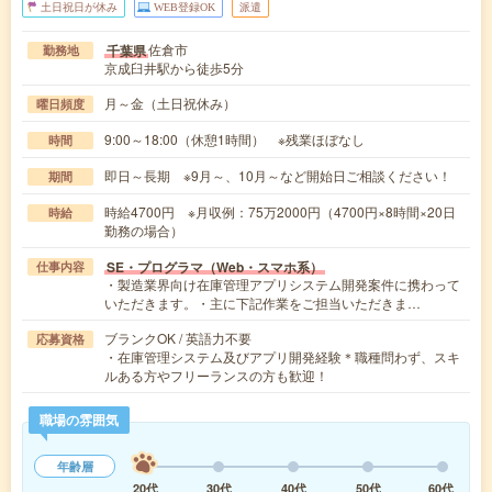
土日祝日が休み
WEB登録OK
派遣
佐倉市
千葉県
勤務地
京成臼井駅から徒歩5分
月～金（土日祝休み）
曜日頻度
9:00～18:00（休憩1時間） ※残業ほぼなし
時間
即日～長期 ※9月～、10月～など開始日ご相談ください！
期間
時給4700円 ※月収例：75万2000円（4700円×8時間×20日
時給
勤務の場合）
SE・プログラマ（Web・スマホ系）
仕事内容
・製造業界向け在庫管理アプリシステム開発案件に携わって
いただきます。・主に下記作業をご担当いただきま…
ブランクOK / 英語力不要
応募資格
・在庫管理システム及びアプリ開発経験＊職種問わず、スキ
ルある方やフリーランスの方も歓迎！
職場の雰囲気
年齢層
20代
30代
40代
50代
60代