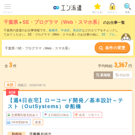
メニュー
気になる!
ログイン
検索
千葉県
×
SE・プログラマ（Web・スマホ系）
のお仕事一覧
千葉県の派遣のお仕事情報です。
船橋市
、
中央区
、
美浜区
などのエリアをチェックし
てみてください。SE・プログラマ（Web・スマホ系）のお仕事の他に、
SE・プログ
ラマ（ビジネスアプリケーション系）
、
テクニカルサポート・ヘルプデスク
、
サー
バ・ネットワークエンジニア
などを取り揃えています。さらに、
短期
・
単発
などの期
条件の変更
間や、
職種未経験OK
などのこだわり条件で絞り込んでいただけます。職種辞典：
S
千葉県 / SE・プログラマ（Web・スマホ系）
E・プログラマ（Web・スマホ系）のお仕事とは？とは？
3
3,367
全
件
平均時給:
円
時給順
新着順
未読
掲載日
2026/08/10
NEW
【週4日在宅】ローコード開発／基本設計～テ
スト（OutSystems）＠船橋
交通費別途支給あり
土日祝日が休み
在宅・リモート
WEB登録OK
派遣
船橋市
千葉県
勤務地