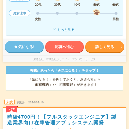
20代
30代
40代
50代
60代
男女比率
女性
男性
もっと見る
気になる!
応募へ進む
詳しく見る
派遣会社
株式会社クリエイト・マンパワーサービス
興味があったら「★気になる！」をタップ！
「気になる！」を押しておくと、派遣会社から
「面談確約」
や
「応募歓迎」
が届きます！
未読
掲載日
2026/08/10
NEW
時給4700円！【フルスタックエンジニア】製
造業界向け在庫管理アプリシステム開発