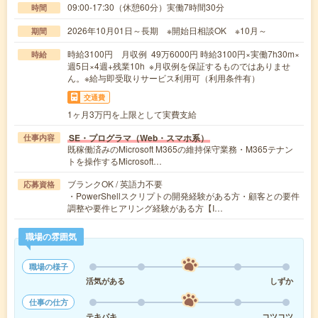
09:00-17:30（休憩60分）実働7時間30分
時間
2026年10月01日～長期 ※開始日相談OK ※10月～
期間
時給3100円 月収例 49万6000円 時給3100円×実働7h30m×
時給
週5日×4週+残業10h ※月収例を保証するものではありませ
ん。※給与即受取りサービス利用可（利用条件有）
交通費
1ヶ月3万円を上限として実費支給
SE・プログラマ（Web・スマホ系）
仕事内容
既稼働済みのMicrosoft M365の維持保守業務・M365テナン
トを操作するMicrosoft…
ブランクOK / 英語力不要
応募資格
・PowerShellスクリプトの開発経験がある方・顧客との要件
調整や要件ヒアリング経験がある方【I…
職場の雰囲気
職場の様子
活気がある
しずか
仕事の仕方
テキパキ
コツコツ