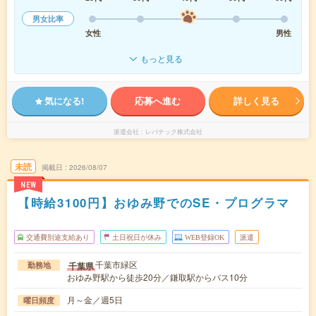
男女比率
女性
男性
もっと見る
気になる!
応募へ進む
詳しく見る
派遣会社
レバテック株式会社
未読
掲載日
2026/08/07
NEW
【時給3100円】おゆみ野でのSE・プログラマ
交通費別途支給あり
土日祝日が休み
WEB登録OK
派遣
千葉市緑区
千葉県
勤務地
おゆみ野駅から徒歩20分／鎌取駅からバス10分
月～金／週5日
曜日頻度