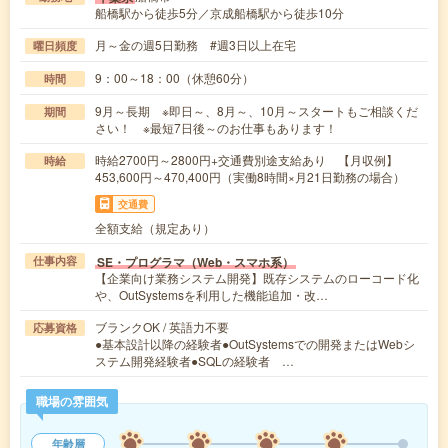
船橋駅から徒歩5分／京成船橋駅から徒歩10分
月～金の週5日勤務 #週3日以上在宅
曜日頻度
9：00～18：00（休憩60分）
時間
9月～長期 ※即日～、8月～、10月～スタートもご相談くだ
期間
さい！ ※最短7日後～のお仕事もあります！
時給2700円～2800円+交通費別途支給あり 【月収例】
時給
453,600円～470,400円（実働8時間×月21日勤務の場合）
交通費
全額支給（規定あり）
SE・プログラマ（Web・スマホ系）
仕事内容
【企業向け業務システム開発】既存システムのローコード化
や、OutSystemsを利用した機能追加・改…
ブランクOK / 英語力不要
応募資格
●基本設計以降の経験者●OutSystemsでの開発またはWebシ
ステム開発経験者●SQLの経験者 …
職場の雰囲気
年齢層