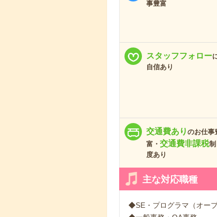
事豊富
スタッフフォロー
自信あり
交通費あり
のお仕事
交通費非課税
富・
制
度あり
主な対応職種
◆SE・プログラマ（オー