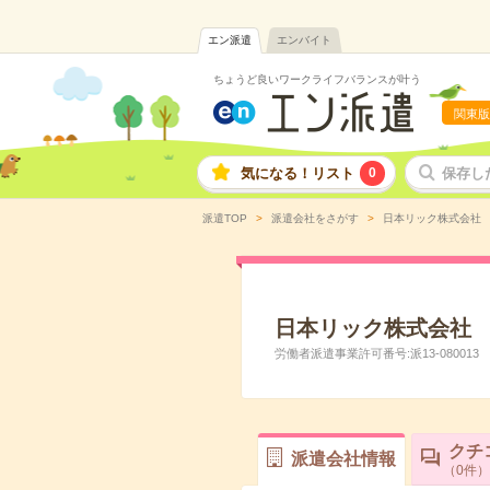
エン派遣
エンバイト
ちょうど良いワークライフバランスが叶う
関東版
気になる！リスト
0
保存し
派遣TOP
派遣会社をさがす
日本リック株式会社
日本リック株式会社
労働者派遣事業許可番号:派13-080013
クチ
派遣会社情報
0
件