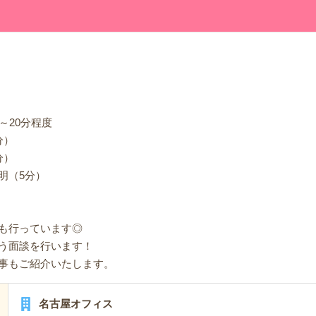
0
～20分程度
分）
分）
明（5分）
も行っています◎
う面談を行います！
事もご紹介いたします。
名古屋オフィス