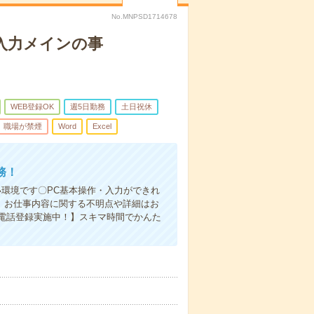
No.MNPSD1714678
入力メインの事
WEB登録OK
週5日勤務
土日祝休
職場が禁煙
Word
Excel
務！
い環境です〇PC基本操作・入力ができれ
、お仕事内容に関する不明点や詳細はお
電話登録実施中！】スキマ時間でかんた