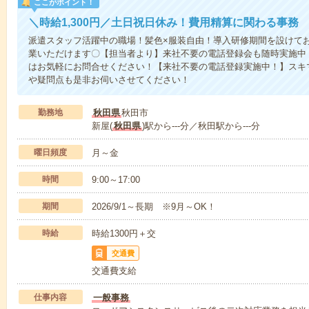
ここがポイント！
＼時給1,300円／土日祝日休み！費用精算に関わる事務
派遣スタッフ活躍中の職場！髪色×服装自由！導入研修期間を設けて
業いただけます〇【担当者より】来社不要の電話登録会も随時実施中
はお気軽にお問合せください！【来社不要の電話登録実施中！】スキ
や疑問点も是非お伺いさせてください！
勤務地
秋田県
秋田市
新屋(
秋田県
)駅から---分／秋田駅から---分
曜日頻度
月～金
時間
9:00～17:00
期間
2026/9/1～長期 ※9月～OK！
時給
時給1300円＋交
交通費
交通費支給
仕事内容
一般事務