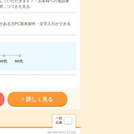
していただきます！・お客様への電話連
関…
つづきを見る
)がある方PC基本操作・文字入力ができる
50代
60代
詳しく見る
一括
応募
No.MNPSD1717498