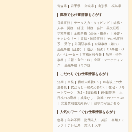
青森県
岩手県
宮城県
山形県
福島県
職種でお仕事情報をさがす
営業事務
データ入力・タイピング
総務・
人事・労務
経理・財務・会計・英文経理
学校事務
金融事務（生保・損保）
秘書・
セクレタリー
貿易・国際事務
その他事務
系
受付
外国語事務
金融事務（銀行）
金融事務（証券）
通訳・翻訳
OA事務・O
Aオペレーター
事務的軽作業
法務・特許
事務
広報・宣伝・IR
企画・マーケティン
グ
金融事務（その他）
こだわりでお仕事情報をさがす
短期
単発
職種未経験OK
10名以上の大
量募集
友だちと一緒の応募OK
在宅・リモ
ートワーク
週2～3日勤務
週4日勤務
土
日祝のみ勤務
残業なし
副業・WワークOK
交通費別途支給あり
語学力が活かせる
人気のワードでお仕事情報をさがす
急募
年齢不問
財団法人
英語
書類チェ
ック
テレビ局
封入
大学