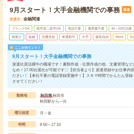
9月スタート！大手金融機関での事務
派遣
金融関連
派遣先
ブランクOK
既卒第二新卒OK
英語不要
履歴書不要
40～50代活躍
残業少
金融
交費支給
車通勤可
大手
服装自由
Word
Ex
ここがポイント！
9月スタート！大手金融機関での事務
派遣社員活躍中の職場です！書類作成・伝票作成の他、文書管理など
なめ！17:00台退社が可能です〇【担当者より】派遣登録やお仕事
ださい！【来社不要の電話登録実施中！】スキマ時間でかんたん登録
させてください！
勤務地
秋田県
秋田市
秋田駅から---分
曜日頻度
月～金
時間
8:50～17:10