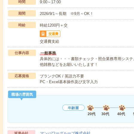
時間
9:00～17:00
期間
2026/9/1～長期 ※9月～OK！
時給
時給1200円＋交
交通費
交通費支給
仕事内容
一般事務
具体的には・・・書類チェック・照合業務専用システ
他雑務などをお願いいたします！
応募資格
ブランクOK / 英語力不要
PC・Excel基本操作及び文字入力
職場の雰囲気
年齢層
20代
30代
40代
マンパワーグループ株式会社
派遣会社