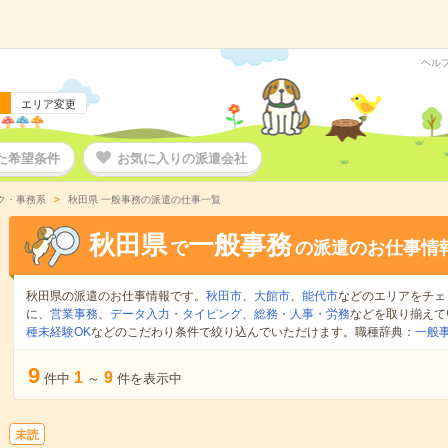
ヘル
エリア変更
た希望条件
お気に入りの派遣会社
ク・事務系
秋田県 一般事務の派遣の仕事一覧
秋田県
一般事務
で
の派遣のお仕事情
秋田県の派遣のお仕事情報です。
秋田市
、
大館市
、
能代市
などのエリアをチェ
に、
営業事務
、
データ入力・タイピング
、
総務・人事・労務
などを取り揃えて
種未経験OK
などのこだわり条件で絞り込んでいただけます。職種辞典：
一般
9
1
9
件中
～
件を表示中
未読