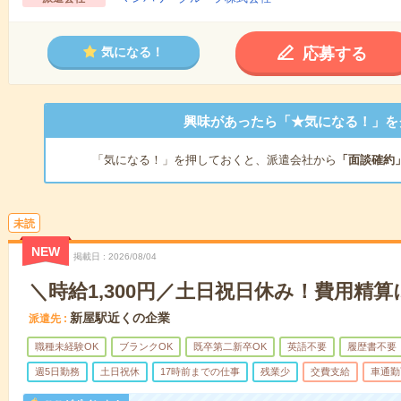
応募する
気になる！
興味があったら「★気になる！」を
「気になる！」を押しておくと、派遣会社から
「面談確約
未読
NEW
掲載日
2026/08/04
＼時給1,300円／土日祝日休み！費用精
新屋駅近くの企業
派遣先
職種未経験OK
ブランクOK
既卒第二新卒OK
英語不要
履歴書不要
週5日勤務
土日祝休
17時前までの仕事
残業少
交費支給
車通勤