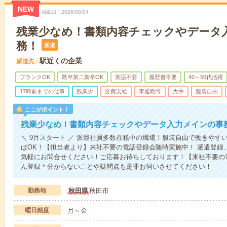
NEW
掲載日
2026/08/04
残業少なめ！書類内容チェックやデータ
務！
派遣
駅近くの企業
派遣先
ブランクOK
既卒第二新卒OK
英語不要
履歴書不要
40～50代活躍
17時前までの仕事
残業少
交費支給
車通勤可
大手
服装自由
ここがポイント！
残業少なめ！書類内容チェックやデータ入力メインの事
＼ 9月スタート ／ 派遣社員多数在籍中の職場！服装自由で働きやす
ばOK！【担当者より】来社不要の電話登録会随時実施中！ 派遣登録
気軽にお問合せください！ご応募お待ちしております！【来社不要の
ん登録＊分からないことや疑問点も是非お伺いさせてください！
勤務地
秋田県
秋田市
曜日頻度
月～金