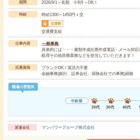
期間
2026/9/1～長期 ※9月～OK！
時給
時給1300～1450円＋交
交通費
交通費支給
仕事内容
一般事務
具体的には・・・書類作成伝票作成電話・メール対応
処理その他庶務業務などを担当していただきます！
応募資格
ブランクOK / 英語力不要
金融事務(銀行、証券会社、保険会社での事務)経験
職場の雰囲気
年齢層
20代
30代
40代
マンパワーグループ株式会社
派遣会社