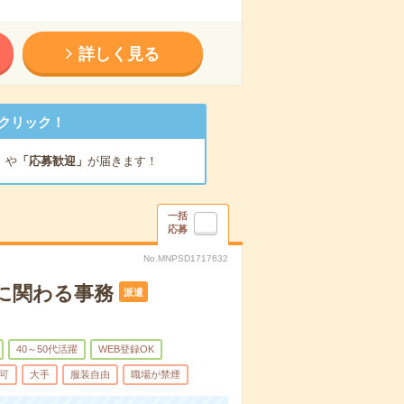
詳しく見る
クリック！
」
や
「応募歓迎」
が届きます！
一括
応募
No.MNPSD1717632
算に関わる事務
派遣
40～50代活躍
WEB登録OK
可
大手
服装自由
職場が禁煙