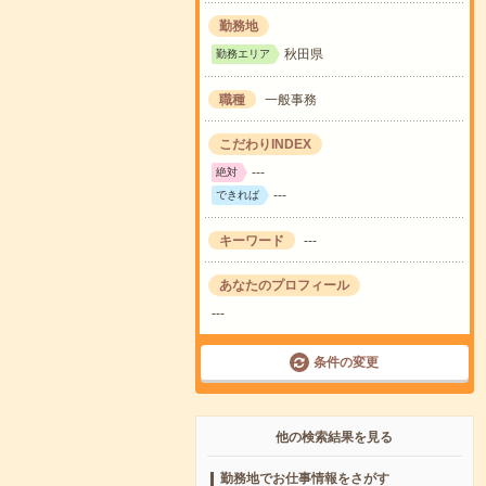
勤務地
秋田県
勤務エリア
職種
一般事務
こだわりINDEX
---
絶対
---
できれば
キーワード
---
あなたのプロフィール
---
条件の変更
他の検索結果を見る
勤務地でお仕事情報をさがす