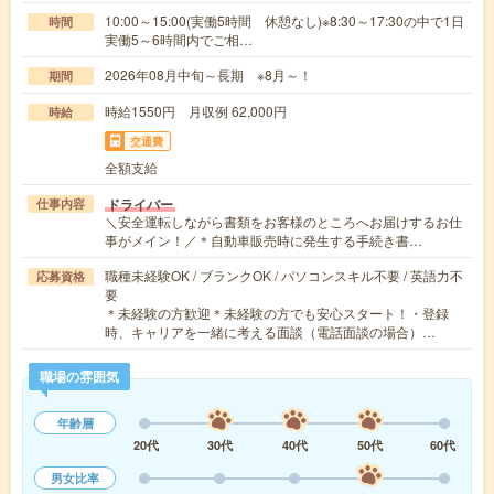
10:00～15:00(実働5時間 休憩なし)※8:30～17:30の中で1日
時間
実働5～6時間内でご相…
2026年08月中旬～長期 ※8月～！
期間
時給1550円 月収例 62,000円
時給
交通費
全額支給
ドライバー
仕事内容
＼安全運転しながら書類をお客様のところへお届けするお仕
事がメイン！／＊自動車販売時に発生する手続き書…
職種未経験OK / ブランクOK / パソコンスキル不要 / 英語力不
応募資格
要
＊未経験の方歓迎＊未経験の方でも安心スタート！・登録
時、キャリアを一緒に考える面談（電話面談の場合）…
職場の雰囲気
年齢層
20代
30代
40代
50代
60代
男女比率