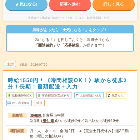
気になる!
応募へ進む
詳しく見る
派遣会社
株式会社綜合キャリアオプション 製造事業部（全国）
興味があったら「★気になる！」をタップ！
「気になる！」を押しておくと、派遣会社から
「面談確約」
や
「応募歓迎」
が届きます！
未読
掲載日
2026/07/29
時給1550円＊《時間相談OK！》駅から徒歩2
分！長期！書類配送＋入力
職種未経験OK
交通費別途支給あり
土日祝日が休み
残業なし
WEB登録OK
派遣
名古屋市中区
愛知県
勤務地
新栄町(
)駅から徒歩2分／高岳駅から徒歩10分
愛知県
月・火・水・木・金(週2日) ※【完全土日祝休み】週2日勤
曜日頻度
務（曜日の相談OK）