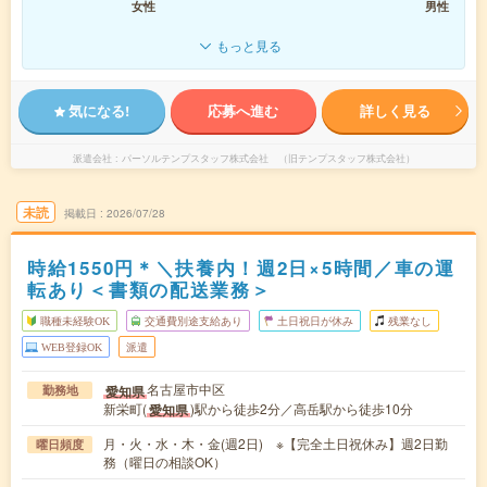
女性
男性
もっと見る
気になる!
応募へ進む
詳しく見る
派遣会社
パーソルテンプスタッフ株式会社 （旧テンプスタッフ株式会社）
未読
掲載日
2026/07/28
時給1550円＊＼扶養内！週2日×5時間／車の運
転あり＜書類の配送業務＞
職種未経験OK
交通費別途支給あり
土日祝日が休み
残業なし
WEB登録OK
派遣
名古屋市中区
愛知県
勤務地
新栄町(
)駅から徒歩2分／高岳駅から徒歩10分
愛知県
月・火・水・木・金(週2日) ※【完全土日祝休み】週2日勤
曜日頻度
務（曜日の相談OK）