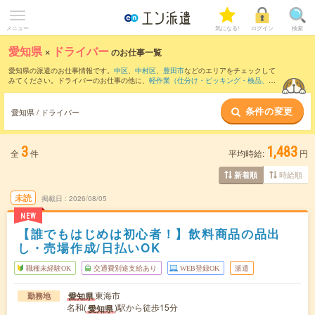
メニュー
気になる!
ログイン
検索
愛知県
×
ドライバー
のお仕事一覧
愛知県の派遣のお仕事情報です。
中区
、
中村区
、
豊田市
などのエリアをチェックして
みてください。ドライバーのお仕事の他に、
軽作業（仕分け・ピッキング・検品、商
品管理）
、
製造（組立・加工）
、
マシンオペレーター
などを取り揃えています。さら
に、
短期
・
単発
などの期間や、
職種未経験OK
などのこだわり条件で絞り込んでいただ
条件の変更
けます。職種辞典：
ドライバーのお仕事とは？とは？
愛知県 / ドライバー
3
1,483
全
件
平均時給:
円
時給順
新着順
未読
掲載日
2026/08/05
NEW
【誰でもはじめは初心者！】飲料商品の品出
し・売場作成/日払いOK
職種未経験OK
交通費別途支給あり
WEB登録OK
派遣
東海市
愛知県
勤務地
名和(
)駅から徒歩15分
愛知県