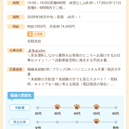
10:00～16:00(実働6時間 休憩なし)※8:30～17:30の中で1日
時間
実働5～6時間内でご相…
2026年08月中旬～長期 ※8月～！
期間
時給1550円 月収例 74,400円
時給
交通費
全額支給
ドライバー
仕事内容
＼安全運転しながら書類をお客様のところへお届けするお仕
事がメイン！／＊自動車販売時に発生する手続き書…
職種未経験OK / ブランクOK / パソコンスキル不要 / 英語力不
応募資格
要
＊未経験の方歓迎＊未経験の方でも安心スタート！・登録
時、キャリアを一緒に考える面談（電話面談の場合）…
職場の雰囲気
年齢層
20代
30代
40代
50代
60代
男女比率
女性
男性