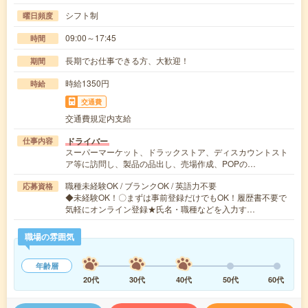
シフト制
曜日頻度
09:00～17:45
時間
長期でお仕事できる方、大歓迎！
期間
時給1350円
時給
交通費
交通費規定内支給
ドライバー
仕事内容
スーパーマーケット、ドラックストア、ディスカウントスト
ア等に訪問し、製品の品出し、売場作成、POPの…
職種未経験OK / ブランクOK / 英語力不要
応募資格
◆未経験OK！〇まずは事前登録だけでもOK！履歴書不要で
気軽にオンライン登録★氏名・職種などを入力す…
職場の雰囲気
年齢層
20代
30代
40代
50代
60代