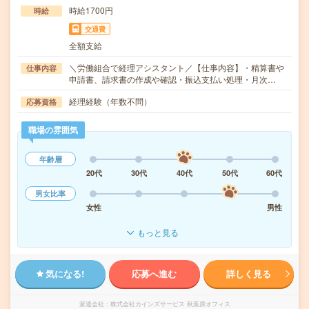
時給1700円
時給
交通費
全額支給
＼労働組合で経理アシスタント／【仕事内容】・精算書や
仕事内容
申請書、請求書の作成や確認・振込支払い処理・月次…
経理経験（年数不問）
応募資格
職場の雰囲気
年齢層
20代
30代
40代
50代
60代
男女比率
女性
男性
もっと見る
気になる!
応募へ進む
詳しく見る
派遣会社
株式会社カインズサービス 秋葉原オフィス