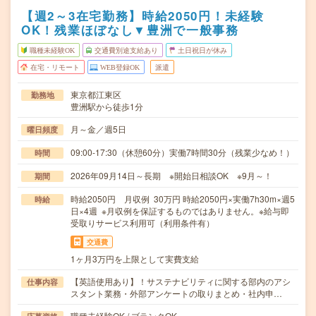
【週2～3在宅勤務】時給2050円！未経験
OK！残業ほぼなし▼豊洲で一般事務
職種未経験OK
交通費別途支給あり
土日祝日が休み
在宅・リモート
WEB登録OK
派遣
東京都江東区
勤務地
豊洲駅から徒歩1分
月～金／週5日
曜日頻度
09:00-17:30（休憩60分）実働7時間30分（残業少なめ！）
時間
2026年09月14日～長期 ※開始日相談OK ※9月～！
期間
時給2050円 月収例 30万円 時給2050円×実働7h30m×週5
時給
日×4週 ※月収例を保証するものではありません。※給与即
受取りサービス利用可（利用条件有）
交通費
1ヶ月3万円を上限として実費支給
【英語使用あり】！サステナビリティに関する部内のアシ
仕事内容
スタント業務・外部アンケートの取りまとめ・社内申…
職種未経験OK / ブランクOK