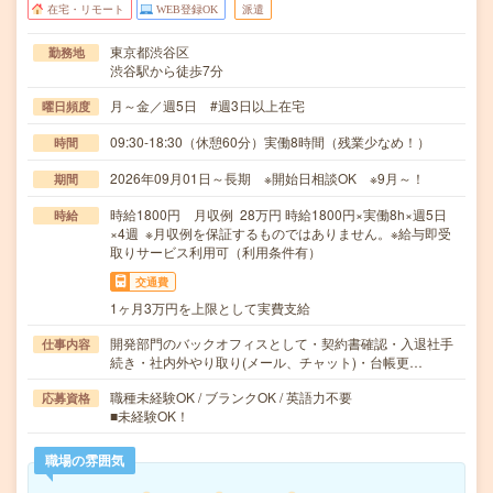
在宅・リモート
WEB登録OK
派遣
東京都渋谷区
勤務地
渋谷駅から徒歩7分
月～金／週5日 #週3日以上在宅
曜日頻度
09:30-18:30（休憩60分）実働8時間（残業少なめ！）
時間
2026年09月01日～長期 ※開始日相談OK ※9月～！
期間
時給1800円 月収例 28万円 時給1800円×実働8h×週5日
時給
×4週 ※月収例を保証するものではありません。※給与即受
取りサービス利用可（利用条件有）
交通費
1ヶ月3万円を上限として実費支給
開発部門のバックオフィスとして・契約書確認・入退社手
仕事内容
続き・社内外やり取り(メール、チャット)・台帳更…
職種未経験OK / ブランクOK / 英語力不要
応募資格
■未経験OK！
職場の雰囲気