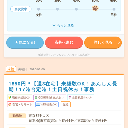
20代
30代
40代
50代
60代
男女比率
女性
男性
もっと見る
気になる!
応募へ進む
詳しく見る
派遣会社
パーソルテンプスタッフ株式会社
未読
掲載日
2026/08/09
1850円＊【週3在宅】未経験OK！あんしん長
期！17時台定時！土日祝休み！事務
職種未経験OK
交通費別途支給あり
土日祝日が休み
在宅・リモート
WEB登録OK
派遣
東京都中央区
勤務地
日本橋(東京都)駅から徒歩1分／東京駅から徒歩8分