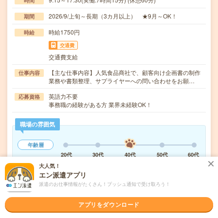
時間
2026/9/上旬～長期（3カ月以上） ★9月～OK！
期間
時給1750円
時給
交通費
交通費支給
【主な仕事内容】人気食品商社で、顧客向け企画書の制作
仕事内容
業務や書類整理、サプライヤーへの問い合わせをお願…
英語力不要
応募資格
事務職の経験がある方 業界未経験OK！
職場の雰囲気
年齢層
20代
30代
40代
50代
60代
大人気！
仕事の仕方
エン派遣アプリ
テキパキ
コツコツ
派遣のお仕事情報がたくさん！プッシュ通知で受け取ろう！
アプリをダウンロード
気になる!
応募へ進む
詳しく見る