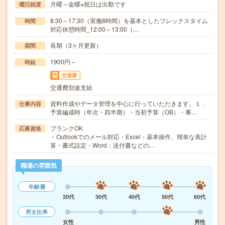
月曜～金曜※祝日は出勤です
曜日頻度
8:30～17:30（実働8時間）を基本としたフレックスタイム
時間
対応休憩時間_12:00～13:00（…
長期（3ヶ月更新）
期間
1900円～
時給
交通費
交通費別途支給
資料作成やデータ管理を中心に行っていただきます。１．
仕事内容
予算編成時（年次・四半期）・当初予算（OB）・事…
ブランクOK
応募資格
・Outlookでのメール対応・Excel：基本操作、簡単な表計
算・書式設定・Word：送付書などの…
職場の雰囲気
年齢層
20代
30代
40代
50代
60代
男女比率
女性
男性