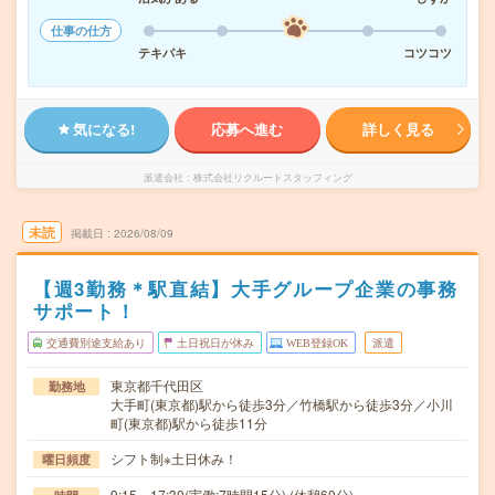
仕事の仕方
テキパキ
コツコツ
気になる!
応募へ進む
詳しく見る
派遣会社
株式会社リクルートスタッフィング
未読
掲載日
2026/08/09
【週3勤務＊駅直結】大手グループ企業の事務
サポート！
交通費別途支給あり
土日祝日が休み
WEB登録OK
派遣
東京都千代田区
勤務地
大手町(東京都)駅から徒歩3分／竹橋駅から徒歩3分／小川
町(東京都)駅から徒歩11分
シフト制※土日休み！
曜日頻度
9:15～17:30(実働:7時間15分) (休憩60分)