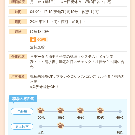
月～金（週5日） ※土日祝休み #週3日以上在宅
曜日頻度
09:00～17:45(実働7時間45分 休憩1時間)
時間
2026年10月上旬～長期 ※10月～！
期間
時給1850円
時給
交通費
全額支給
＊データの抽出＊伝票の処理（システム）メイン業
仕事内容
務・・・請求書、勘定科目のチェック＊社員からの問い合
わ…
職種未経験OK / ブランクOK / パソコンスキル不要 / 英語力
応募資格
不要
※業界未経験OK！
職場の雰囲気
年齢層
20代
30代
40代
50代
60代
男女比率
女性
男性