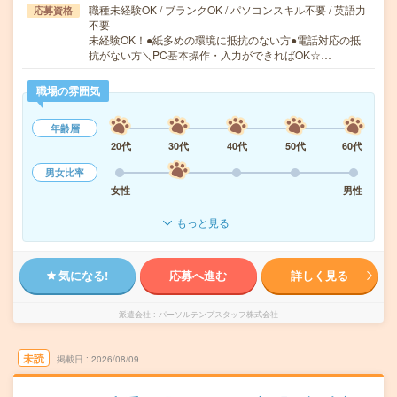
職種未経験OK / ブランクOK / パソコンスキル不要 / 英語力
応募資格
不要
未経験OK！●紙多めの環境に抵抗のない方●電話対応の抵
抗がない方＼PC基本操作・入力ができればOK☆…
職場の雰囲気
年齢層
20代
30代
40代
50代
60代
男女比率
女性
男性
もっと見る
気になる!
応募へ進む
詳しく見る
派遣会社
パーソルテンプスタッフ株式会社
未読
掲載日
2026/08/09