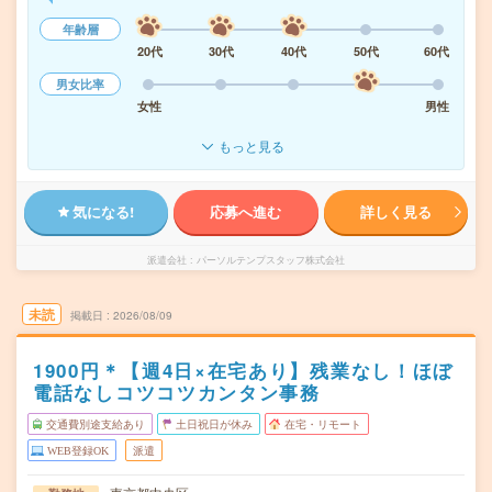
年齢層
20代
30代
40代
50代
60代
男女比率
女性
男性
もっと見る
気になる!
応募へ進む
詳しく見る
派遣会社
パーソルテンプスタッフ株式会社
未読
掲載日
2026/08/09
1900円＊【週4日×在宅あり】残業なし！ほぼ
電話なしコツコツカンタン事務
交通費別途支給あり
土日祝日が休み
在宅・リモート
WEB登録OK
派遣