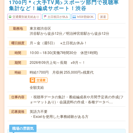
1700円＊<大手TV局>スポーツ部門で視聴率
集計など！編成サポート！渋谷
交通費別途支給あり
土日祝日が休み
WEB登録OK
派遣
東京都渋谷区
勤務地
渋谷駅から徒歩12分／明治神宮前駅から徒歩12分
月～金（週5日） ※土日祝お休み！
曜日頻度
10:00～18:30(実働7時間30分 休憩1時間)
時間
2026年09月上旬～長期 ※9月～！
期間
時給1700円 月収例 255,000円+残業代
時給
交通費
全額支給
・視聴率データの集計・番組編成表や月間予定表の作成(フ
仕事内容
ォーマットあり)・会議資料の作成・各種データベ…
英語力不要
応募資格
・Excelを使用した事務経験がある方
職場の雰囲気