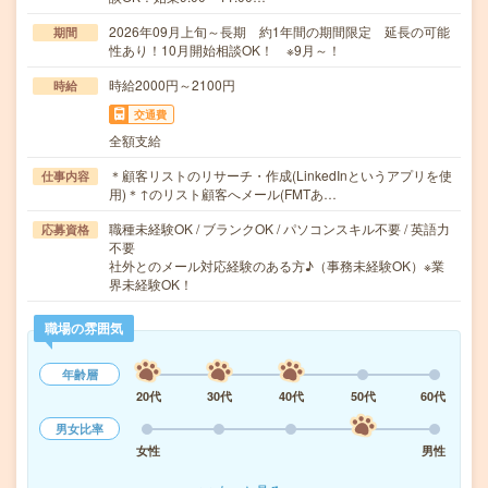
2026年09月上旬～長期 約1年間の期間限定 延長の可能
期間
性あり！10月開始相談OK！ ※9月～！
時給2000円～2100円
時給
交通費
全額支給
＊顧客リストのリサーチ・作成(LinkedInというアプリを使
仕事内容
用)＊↑のリスト顧客へメール(FMTあ…
職種未経験OK / ブランクOK / パソコンスキル不要 / 英語力
応募資格
不要
社外とのメール対応経験のある方♪（事務未経験OK）※業
界未経験OK！
職場の雰囲気
年齢層
20代
30代
40代
50代
60代
男女比率
女性
男性