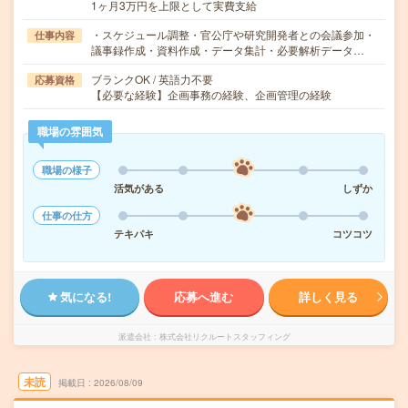
1ヶ月3万円を上限として実費支給
・スケジュール調整・官公庁や研究開発者との会議参加・
仕事内容
議事録作成・資料作成・データ集計・必要解析データ…
ブランクOK / 英語力不要
応募資格
【必要な経験】企画事務の経験、企画管理の経験
職場の雰囲気
職場の様子
活気がある
しずか
仕事の仕方
テキパキ
コツコツ
気になる!
応募へ進む
詳しく見る
派遣会社
株式会社リクルートスタッフィング
未読
掲載日
2026/08/09