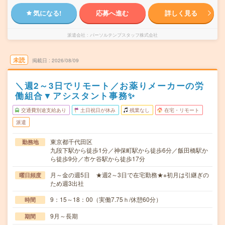
気になる!
応募へ進む
詳しく見る
派遣会社
パーソルテンプスタッフ株式会社
未読
掲載日
2026/08/09
＼週2～3日でリモート／お薬りメーカーの労
働組合▼アシスタント事務✨
交通費別途支給あり
土日祝日が休み
残業なし
在宅・リモート
派遣
東京都千代田区
勤務地
九段下駅から徒歩1分／神保町駅から徒歩6分／飯田橋駅か
ら徒歩9分／市ケ谷駅から徒歩17分
月～金の週5日 ★週2～3日で在宅勤務★※初月は引継ぎの
曜日頻度
ため週3出社
9：15～18：00（実働7.75ｈ/休憩60分）
時間
9月～長期
期間