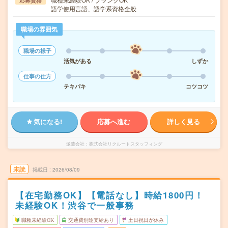
応募資格
語学使用言語、語学系資格全般
職場の雰囲気
職場の様子
活気がある
しずか
仕事の仕方
テキパキ
コツコツ
気になる!
応募へ進む
詳しく見る
派遣会社
株式会社リクルートスタッフィング
未読
掲載日
2026/08/09
【在宅勤務OK】【電話なし】時給1800円！
未経験OK！渋谷で一般事務
職種未経験OK
交通費別途支給あり
土日祝日が休み