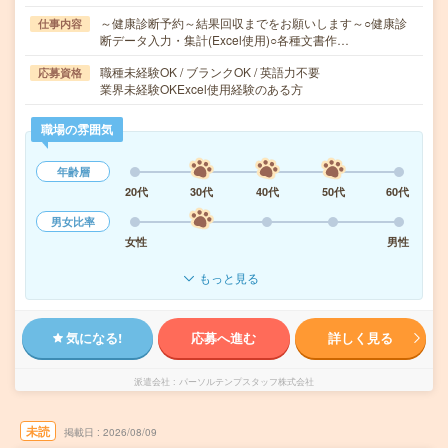
～健康診断予約～結果回収までをお願いします～○健康診
仕事内容
断データ入力・集計(Excel使用)○各種文書作…
職種未経験OK / ブランクOK / 英語力不要
応募資格
業界未経験OKExcel使用経験のある方
職場の雰囲気
年齢層
20代
30代
40代
50代
60代
男女比率
女性
男性
もっと見る
気になる!
応募へ進む
詳しく見る
派遣会社
パーソルテンプスタッフ株式会社
未読
掲載日
2026/08/09