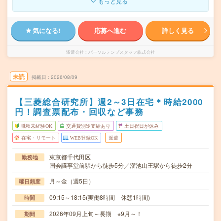
もっと見る
気になる!
応募へ進む
詳しく見る
派遣会社
パーソルテンプスタッフ株式会社
未読
掲載日
2026/08/09
【三菱総合研究所】週2～3日在宅＊時給2000
円！調査票配布・回収など事務
職種未経験OK
交通費別途支給あり
土日祝日が休み
在宅・リモート
WEB登録OK
派遣
東京都千代田区
勤務地
国会議事堂前駅から徒歩5分／溜池山王駅から徒歩2分
月～金（週5日）
曜日頻度
09:15～18:15(実働8時間 休憩1時間)
時間
2026年09月上旬～長期 ※9月～！
期間