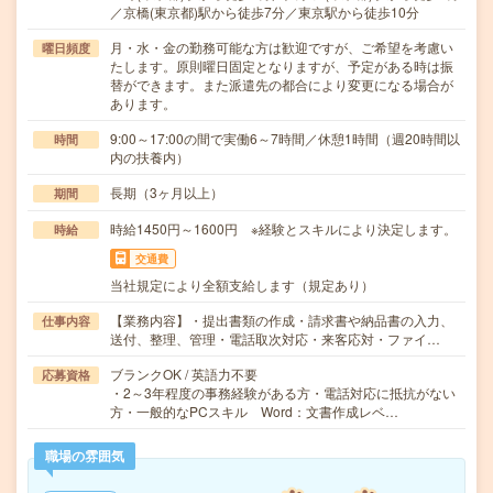
／京橋(東京都)駅から徒歩7分／東京駅から徒歩10分
月・水・金の勤務可能な方は歓迎ですが、ご希望を考慮い
曜日頻度
たします。原則曜日固定となりますが、予定がある時は振
替ができます。また派遣先の都合により変更になる場合が
あります。
9:00～17:00の間で実働6～7時間／休憩1時間（週20時間以
時間
内の扶養内）
長期（3ヶ月以上）
期間
時給1450円～1600円 ※経験とスキルにより決定します。
時給
交通費
当社規定により全額支給します（規定あり）
【業務内容】・提出書類の作成・請求書や納品書の入力、
仕事内容
送付、整理、管理・電話取次対応・来客応対・ファイ…
ブランクOK / 英語力不要
応募資格
・2～3年程度の事務経験がある方・電話対応に抵抗がない
方・一般的なPCスキル Word：文書作成レベ…
職場の雰囲気