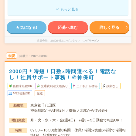
もっと見る
気になる!
応募へ進む
詳しく見る
派遣会社
株式会社ホンダスタッフィングサービス
未読
掲載日
2026/08/09
2000円＊時短！日数×時間選べる！電話な
し！社員サポート事務！＠神保町
職種未経験OK
交通費別途支給あり
土日祝日が休み
残業なし
WEB登録OK
派遣
東京都千代田区
勤務地
神保町駅から徒歩2分／御茶ノ水駅から徒歩8分
月・火・水・木・金(週4日) ※週3～5日勤務で相談OK！
曜日頻度
09:00～16:00(実働6時間 休憩1時間)※実働6時間で時間相
時間
談OK！始業9:00～11:00…