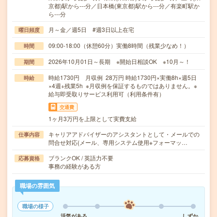
京都)駅から---分／日本橋(東京都)駅から---分／有楽町駅か
ら---分
月～金／週5日 #週3日以上在宅
曜日頻度
09:00-18:00（休憩60分）実働8時間（残業少なめ！）
時間
2026年10月01日～長期 ※開始日相談OK ※10月～！
期間
時給1730円 月収例 28万円 時給1730円×実働8h×週5日
時給
×4週+残業5h ※月収例を保証するものではありません。※
給与即受取りサービス利用可（利用条件有）
交通費
1ヶ月3万円を上限として実費支給
キャリアアドバイザーのアシスタントとして・メールでの
仕事内容
問合せ対応(メール、専用システム使用※フォーマッ…
ブランクOK / 英語力不要
応募資格
事務の経験がある方
職場の雰囲気
職場の様子
活気がある
しずか