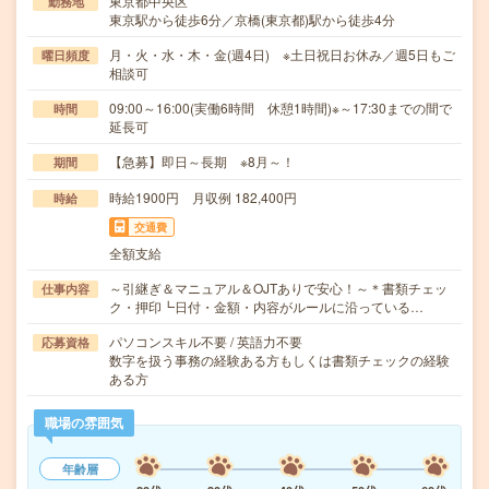
東京都中央区
勤務地
東京駅から徒歩6分／京橋(東京都)駅から徒歩4分
月・火・水・木・金(週4日) ※土日祝日お休み／週5日もご
曜日頻度
相談可
09:00～16:00(実働6時間 休憩1時間)※～17:30までの間で
時間
延長可
【急募】即日～長期 ※8月～！
期間
時給1900円 月収例 182,400円
時給
交通費
全額支給
～引継ぎ＆マニュアル＆OJTありで安心！～＊書類チェッ
仕事内容
ク・押印┗日付・金額・内容がルールに沿っている…
パソコンスキル不要 / 英語力不要
応募資格
数字を扱う事務の経験ある方もしくは書類チェックの経験
ある方
職場の雰囲気
年齢層