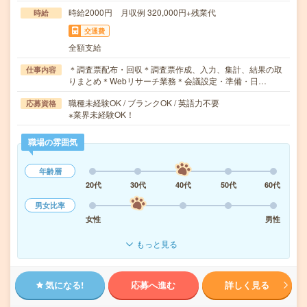
時給2000円 月収例 320,000円+残業代
時給
交通費
全額支給
＊調査票配布・回収＊調査票作成、入力、集計、結果の取
仕事内容
りまとめ＊Webリサーチ業務＊会議設定・準備・日…
職種未経験OK / ブランクOK / 英語力不要
応募資格
※業界未経験OK！
職場の雰囲気
年齢層
20代
30代
40代
50代
60代
男女比率
女性
男性
もっと見る
気になる!
応募へ進む
詳しく見る