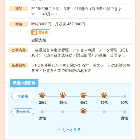
2026年09月上旬～長期 9月開始（前後要相談できま
期間
す） ※9月～！
時給3300円 月収例 462,000円
時給
交通費
全額支給
・会議運営や進捗管理・アクセス申請、データ管理（紙も
仕事内容
あり）・議事録作成補助・関係部署との連絡・英語使…
・PCを使用した事務経験がある方・英文メールの経験のあ
応募資格
る方・外資系企業での経験のある方
職場の雰囲気
年齢層
20代
30代
40代
50代
60代
男女比率
女性
男性
もっと見る