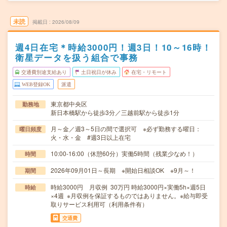
未読
掲載日
2026/08/09
週4日在宅＊時給3000円！週3日！10～16時！
衛星データを扱う組合で事務
交通費別途支給あり
土日祝日が休み
在宅・リモート
WEB登録OK
派遣
東京都中央区
勤務地
新日本橋駅から徒歩3分／三越前駅から徒歩1分
月～金／週3～5日の間で選択可 ※必ず勤務する曜日：
曜日頻度
火・水・金 #週3日以上在宅
10:00-16:00（休憩60分）実働5時間（残業少なめ！）
時間
2026年09月01日～長期 ※開始日相談OK ※9月～！
期間
時給3000円 月収例 30万円 時給3000円×実働5h×週5日
時給
×4週 ※月収例を保証するものではありません。※給与即受
取りサービス利用可（利用条件有）
交通費