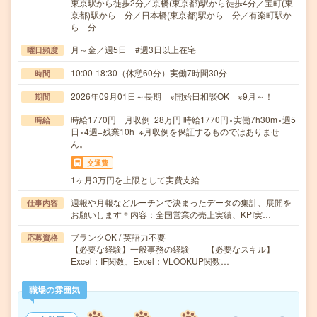
東京駅から徒歩2分／京橋(東京都)駅から徒歩4分／宝町(東
京都)駅から---分／日本橋(東京都)駅から---分／有楽町駅か
ら---分
月～金／週5日 #週3日以上在宅
曜日頻度
10:00-18:30（休憩60分）実働7時間30分
時間
2026年09月01日～長期 ※開始日相談OK ※9月～！
期間
時給1770円 月収例 28万円 時給1770円×実働7h30m×週5
時給
日×4週+残業10h ※月収例を保証するものではありませ
ん。
交通費
1ヶ月3万円を上限として実費支給
週報や月報などルーチンで決まったデータの集計、展開を
仕事内容
お願いします＊内容：全国営業の売上実績、KPI実…
ブランクOK / 英語力不要
応募資格
【必要な経験】一般事務の経験 【必要なスキル】
Excel：IF関数、Excel：VLOOKUP関数…
職場の雰囲気