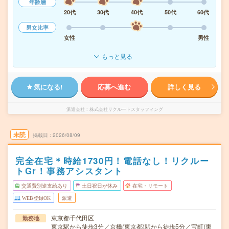
年齢層
20代
30代
40代
50代
60代
男女比率
女性
男性
もっと見る
気になる!
応募へ進む
詳しく見る
派遣会社
株式会社リクルートスタッフィング
未読
掲載日
2026/08/09
完全在宅＊時給1730円！電話なし！リクルー
トGr！事務アシスタント
交通費別途支給あり
土日祝日が休み
在宅・リモート
WEB登録OK
派遣
東京都千代田区
勤務地
東京駅から徒歩3分／京橋(東京都)駅から徒歩5分／宝町(東