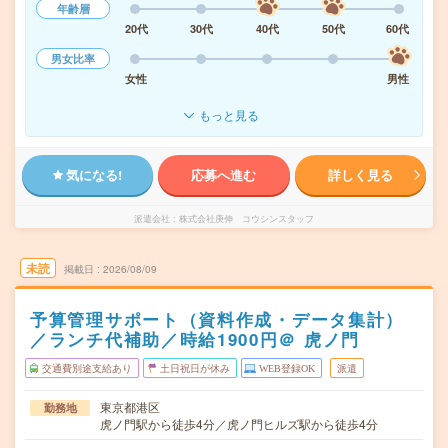
年齢層
20代
30代
40代
50代
60代
男女比率
女性
男性
もっと見る
気になる!
応募へ進む
詳しく見る
派遣会社
株式会社庚伸 コウシンスタッフ
未読
掲載日
2026/08/09
予算管理サポート（資料作成・データ集計）
／ランチ代補助／時給1900円＠ 虎ノ門
交通費別途支給あり
土日祝日が休み
WEB登録OK
派遣
東京都港区
勤務地
虎ノ門駅から徒歩4分／虎ノ門ヒルズ駅から徒歩4分