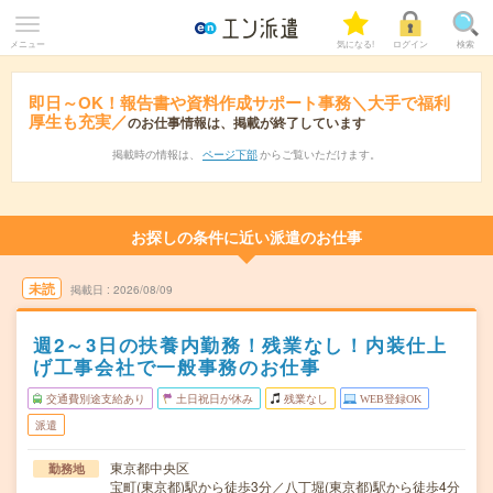
メニュー
気になる!
ログイン
検索
即日～OK！報告書や資料作成サポート事務＼大手で福利
厚生も充実／
のお仕事情報は、掲載が終了しています
掲載時の情報は、
ページ下部
からご覧いただけます。
お探しの条件に近い派遣のお仕事
未読
掲載日
2026/08/09
週2～3日の扶養内勤務！残業なし！内装仕上
げ工事会社で一般事務のお仕事
交通費別途支給あり
土日祝日が休み
残業なし
WEB登録OK
派遣
東京都中央区
勤務地
宝町(東京都)駅から徒歩3分／八丁堀(東京都)駅から徒歩4分