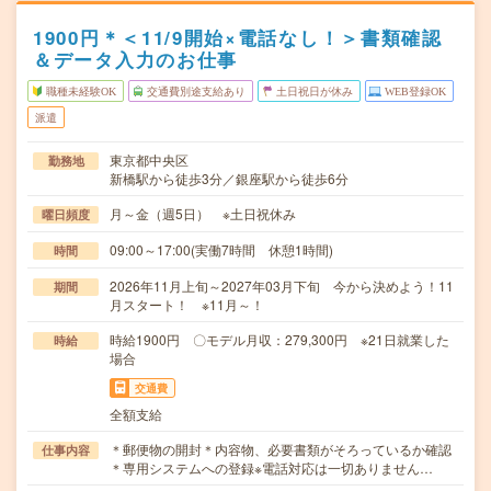
1900円＊＜11/9開始×電話なし！＞書類確認
＆データ入力のお仕事
職種未経験OK
交通費別途支給あり
土日祝日が休み
WEB登録OK
派遣
東京都中央区
勤務地
新橋駅から徒歩3分／銀座駅から徒歩6分
月～金（週5日） ※土日祝休み
曜日頻度
09:00～17:00(実働7時間 休憩1時間)
時間
2026年11月上旬～2027年03月下旬 今から決めよう！11
期間
月スタート！ ※11月～！
時給1900円 〇モデル月収：279,300円 ※21日就業した
時給
場合
交通費
全額支給
＊郵便物の開封＊内容物、必要書類がそろっているか確認
仕事内容
＊専用システムへの登録※電話対応は一切ありません…