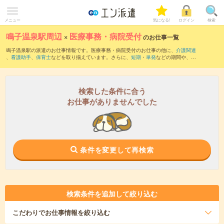
メニュー
気になる!
ログイン
検索
鳴子温泉駅周辺
×
医療事務・病院受付
のお仕事一覧
鳴子温泉駅の派遣のお仕事情報です。医療事務・病院受付のお仕事の他に、
介護関連
、
看護助手
、
保育士
などを取り揃えています。さらに、
短期
・
単発
などの期間や、
職
種未経験OK
などのこだわり条件で絞り込んでいただけます。職種辞典：
医療事務・病
院受付のお仕事とは？とは？
検索した条件に合う
お仕事がありませんでした
条件を変更して再検索
検索条件を追加して絞り込む
こだわり
でお仕事情報を絞り込む