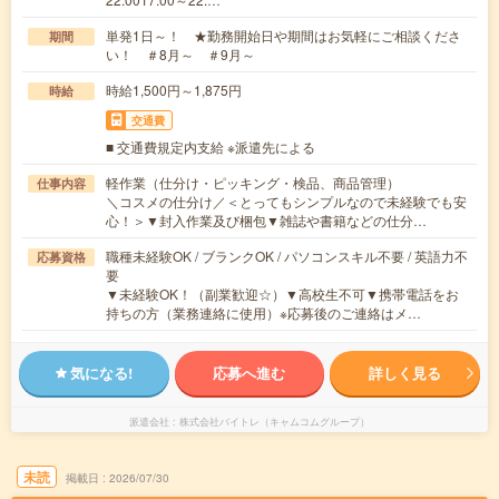
単発1日～！ ★勤務開始日や期間はお気軽にご相談くださ
期間
い！ ＃8月～ ＃9月～
時給1,500円～1,875円
時給
交通費
■ 交通費規定内支給 ※派遣先による
軽作業（仕分け・ピッキング・検品、商品管理）
仕事内容
＼コスメの仕分け／＜とってもシンプルなので未経験でも安
心！＞▼封入作業及び梱包▼雑誌や書籍などの仕分…
職種未経験OK / ブランクOK / パソコンスキル不要 / 英語力不
応募資格
要
▼未経験OK！（副業歓迎☆）▼高校生不可▼携帯電話をお
持ちの方（業務連絡に使用）※応募後のご連絡はメ…
気になる!
応募へ進む
詳しく見る
派遣会社
株式会社バイトレ（キャムコムグループ）
未読
掲載日
2026/07/30