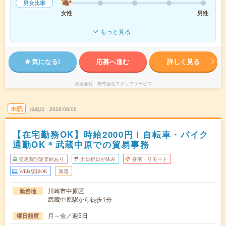
男女比率
女性
男性
もっと見る
気になる!
応募へ進む
詳しく見る
派遣会社
株式会社スタッフサービス
未読
掲載日
2026/08/06
【在宅勤務OK】時給2000円！自転車・バイク
通勤OK＊武蔵中原での貿易事務
交通費別途支給あり
土日祝日が休み
在宅・リモート
WEB登録OK
派遣
川崎市中原区
勤務地
武蔵中原駅から徒歩1分
月～金／週5日
曜日頻度