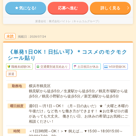
気になる!
応募へ進む
詳しく見る
派遣会社
株式会社バイトレ（キャムコムグループ）
未読
掲載日
2026/07/24
《単発1日OK！日払い可》＊コスメのモクモク
シール貼り
職種未経験OK
交通費別途支給あり
土日祝日が休み
WEB登録OK
派遣
横浜市鶴見区
勤務地
鶴見駅から徒歩5分／生麦駅から徒歩5分／鶴見市場駅から徒
歩5分／鶴見小野駅から徒歩5分／新芝浦駅から徒歩5分
週0日～/月1日～OK！ （月～日のあいだ） ★「火曜と木曜の
曜日頻度
午後だけ」など色々な働き方ができます！ ★お仕事ゼロの週
があっても大丈夫。 働きたい日、お休みの希望はお気軽にご
相談ください！
＜1日3時間～OK！＞▼ 例えば… ▼15:00～18:0015:00～
時間
22:0017:00～22:…