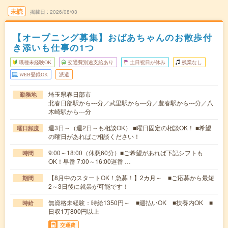
未読
掲載日
2026/08/03
【オープニング募集】おばあちゃんのお散歩付
き添いも仕事の1つ
職種未経験OK
交通費別途支給あり
土日祝日が休み
残業なし
WEB登録OK
派遣
埼玉県春日部市
勤務地
北春日部駅から---分／武里駅から---分／豊春駅から---分／八
木崎駅から---分
週3日～（週2日～も相談OK） ■曜日固定の相談OK！ ■希望
曜日頻度
の曜日があればご相談ください！
9:00～18:00（休憩60分）■ご希望があれば下記シフトも
時間
OK！早番 7:00～16:00遅番 …
【8月中のスタートOK！急募！】2カ月～ ■ご応募から最短
期間
2～3日後に就業が可能です！
無資格未経験：時給1350円～ ■週払いOK ■扶養内OK ■
時給
日収1万800円以上
交通費