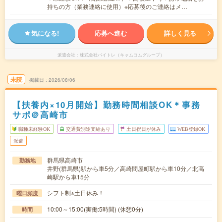
持ちの方（業務連絡に使用）※応募後のご連絡はメ…
気になる!
応募へ進む
詳しく見る
派遣会社
株式会社バイトレ（キャムコムグループ）
未読
掲載日
2026/08/06
【扶養内×10月開始】勤務時間相談OK＊事務
サポ＠高崎市
職種未経験OK
交通費別途支給あり
土日祝日が休み
WEB登録OK
派遣
群馬県高崎市
勤務地
井野(群馬県)駅から車5分／高崎問屋町駅から車10分／北高
崎駅から車15分
シフト制※土日休み！
曜日頻度
10:00～15:00(実働:5時間) (休憩0分)
時間