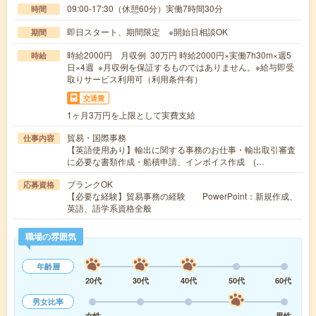
09:00-17:30（休憩60分）実働7時間30分
時間
即日スタート、期間限定 ※開始日相談OK
期間
時給2000円 月収例 30万円 時給2000円×実働7h30m×週5
時給
日×4週 ※月収例を保証するものではありません。※給与即受
取りサービス利用可（利用条件有）
交通費
1ヶ月3万円を上限として実費支給
貿易・国際事務
仕事内容
【英語使用あり】輸出に関する事務のお仕事・輸出取引審査
に必要な書類作成・船積申請、インボイス作成 (…
ブランクOK
応募資格
【必要な経験】貿易事務の経験 PowerPoint：新規作成、
英語、語学系資格全般
職場の雰囲気
年齢層
20代
30代
40代
50代
60代
男女比率
女性
男性