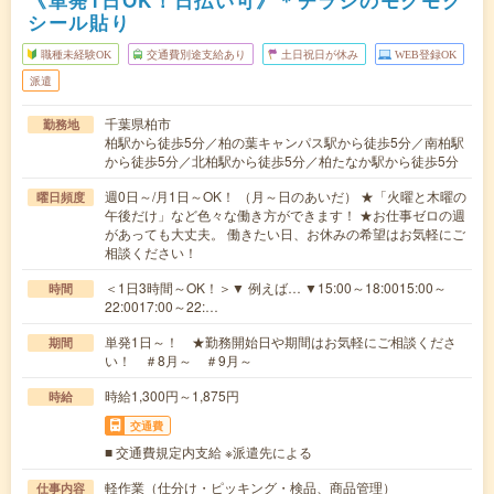
《単発1日OK！日払い可》＊チラシのモクモク
シール貼り
職種未経験OK
交通費別途支給あり
土日祝日が休み
WEB登録OK
派遣
千葉県柏市
勤務地
柏駅から徒歩5分／柏の葉キャンパス駅から徒歩5分／南柏駅
から徒歩5分／北柏駅から徒歩5分／柏たなか駅から徒歩5分
週0日～/月1日～OK！ （月～日のあいだ） ★「火曜と木曜の
曜日頻度
午後だけ」など色々な働き方ができます！ ★お仕事ゼロの週
があっても大丈夫。 働きたい日、お休みの希望はお気軽にご
相談ください！
＜1日3時間～OK！＞▼ 例えば… ▼15:00～18:0015:00～
時間
22:0017:00～22:…
単発1日～！ ★勤務開始日や期間はお気軽にご相談くださ
期間
い！ ＃8月～ ＃9月～
時給1,300円～1,875円
時給
交通費
■ 交通費規定内支給 ※派遣先による
軽作業（仕分け・ピッキング・検品、商品管理）
仕事内容