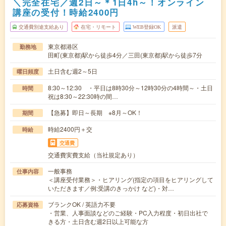
＼完全在宅／週2日～＊1日4h～！オンライン
講座の受付！時給2400円
交通費別途支給あり
在宅・リモート
WEB登録OK
派遣
東京都港区
勤務地
田町(東京都)駅から徒歩4分／三田(東京都)駅から徒歩7分
土日含む週2～5日
曜日頻度
8:30～12:30 ・平日は8時30分～12時30分の4時間～・土日
時間
祝は8:30～22:30時の間…
【急募】即日～長期 ※8月～OK！
期間
時給2400円＋交
時給
交通費
交通費実費支給（当社規定あり）
一般事務
仕事内容
＜講座受付業務＞・ヒアリング(指定の項目をヒアリングして
いただきます／例:受講のきっかけ など)・対…
ブランクOK / 英語力不要
応募資格
・営業、人事面談などのご経験・PC入力程度・初日出社で
きる方・土日含む週2日以上可能な方