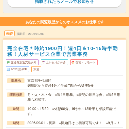
掲載されたらメールでお知らせ
あなたの閲覧履歴からのオススメのお仕事です
未読
掲載日
2026/08/06
完全在宅＊時給1900円！週4日＆10-15時半勤
務！人材サービス企業で営業事務
交通費別途支給あり
土日祝日が休み
在宅・リモート
WEB登録OK
派遣
東京都千代田区
勤務地
麹町駅から徒歩1分／半蔵門駅から徒歩5分
月・火・木・金 ※週4日勤務。※表記の曜日は例。※週5日勤
曜日頻度
務も相談可。
10:00～15:30 ※休憩60分。9時半～18時半も相談可能で
時間
す。
2026/09/01～長期 ※開始日はご相談可能です！ ※9月～！
期間