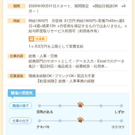
2026年09月01日スタート、期間限定 ※開始日相談OK ※9
期間
月～！
時給1900円 月収例 31万円 時給1900円×実働7h45m×週5
時給
日×4週+残業10h ※月収例を保証するものではありません。※
給与即受取りサービス利用可（利用条件有）
交通費
1ヶ月3万円を上限として実費支給
総務・人事・労務
仕事内容
総務部門のサポートとして・データ入力・Excelでのデータ
集計・電話対応・備品発注・経費精算・社用車…
職種未経験OK / ブランクOK / 英語力不要
応募資格
【歓迎/経験】総務・人事事務の経験
職場の雰囲気
職場の様子
活気がある
しずか
仕事の仕方
テキパキ
コツコツ