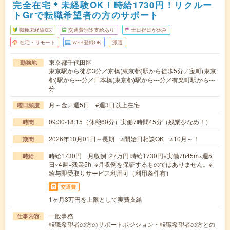
完全在宅＊未経験OK！時給1730円！リクルー
トGrで転職希望者の方のサポート
職種未経験OK
交通費別途支給あり
土日祝日が休み
在宅・リモート
WEB登録OK
派遣
東京都千代田区
勤務地
東京駅から徒歩3分／京橋(東京都)駅から徒歩5分／宝町(東京
都)駅から---分／日本橋(東京都)駅から---分／有楽町駅から---
分
月～金／週5日 #週3日以上在宅
曜日頻度
09:30-18:15（休憩60分）実働7時間45分（残業少なめ！）
時間
2026年10月01日～長期 ※開始日相談OK ※10月～！
期間
時給1730円 月収例 27万円 時給1730円×実働7h45m×週5
時給
日×4週+残業5h ※月収例を保証するものではありません。※
給与即受取りサービス利用可（利用条件有）
交通費
1ヶ月3万円を上限として実費支給
一般事務
仕事内容
転職希望者の方のサポートポジション・転職希望者の方との