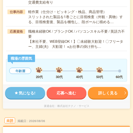
交通費支給有り
軽作業（仕分け・ピッキング・検品、商品管理）
仕事内容
スリットされた製品を1巻ごとに目視検査（外観・異物）す
る、目視検査後、製品を梱包し、段ボールに積める…
職種未経験OK / ブランクOK / パソコンスキル不要 / 英語力不
応募資格
要
【来社不要、WEB登録OK！】〇未経験大歓迎！〇フリータ
ー、主婦(夫) 大歓迎！ ※お仕事の掛け持ち…
職場の雰囲気
年齢層
20代
30代
40代
50代
60代
気になる!
応募へ進む
詳しく見る
派遣会社
株式会社テクノ・サービス
未読
掲載日
2026/08/06