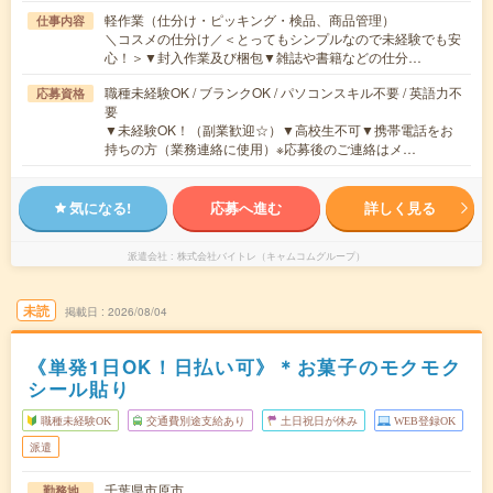
軽作業（仕分け・ピッキング・検品、商品管理）
仕事内容
＼コスメの仕分け／＜とってもシンプルなので未経験でも安
心！＞▼封入作業及び梱包▼雑誌や書籍などの仕分…
職種未経験OK / ブランクOK / パソコンスキル不要 / 英語力不
応募資格
要
▼未経験OK！（副業歓迎☆）▼高校生不可▼携帯電話をお
持ちの方（業務連絡に使用）※応募後のご連絡はメ…
気になる!
応募へ進む
詳しく見る
派遣会社
株式会社バイトレ（キャムコムグループ）
未読
掲載日
2026/08/04
《単発1日OK！日払い可》＊お菓子のモクモク
シール貼り
職種未経験OK
交通費別途支給あり
土日祝日が休み
WEB登録OK
派遣
千葉県市原市
勤務地