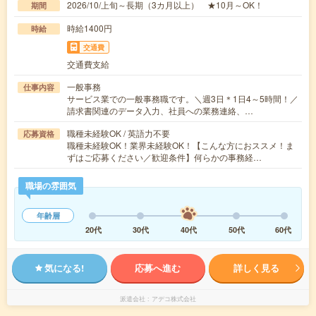
2026/10/上旬～長期（3カ月以上） ★10月～OK！
期間
時給1400円
時給
交通費
交通費支給
一般事務
仕事内容
サービス業での一般事務職です。＼週3日＊1日4～5時間！／
請求書関連のデータ入力、社員への業務連絡、…
職種未経験OK / 英語力不要
応募資格
職種未経験OK！業界未経験OK！【こんな方におススメ！ま
ずはご応募ください／歓迎条件】何らかの事務経…
職場の雰囲気
年齢層
20代
30代
40代
50代
60代
気になる!
応募へ進む
詳しく見る
派遣会社
アデコ株式会社