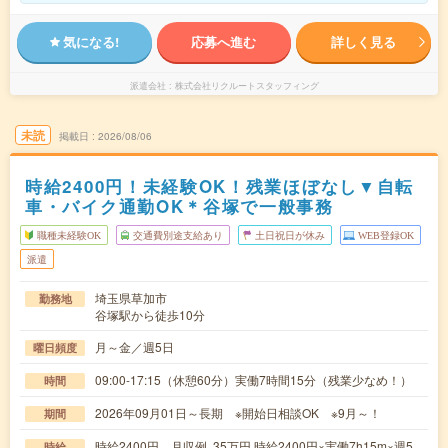
気になる!
応募へ進む
詳しく見る
派遣会社
株式会社リクルートスタッフィング
未読
掲載日
2026/08/06
時給2400円！未経験OK！残業ほぼなし▼自転
車・バイク通勤OK＊谷塚で一般事務
職種未経験OK
交通費別途支給あり
土日祝日が休み
WEB登録OK
派遣
埼玉県草加市
勤務地
谷塚駅から徒歩10分
月～金／週5日
曜日頻度
09:00-17:15（休憩60分）実働7時間15分（残業少なめ！）
時間
2026年09月01日～長期 ※開始日相談OK ※9月～！
期間
時給2400円 月収例 35万円 時給2400円×実働7h15m×週5
時給