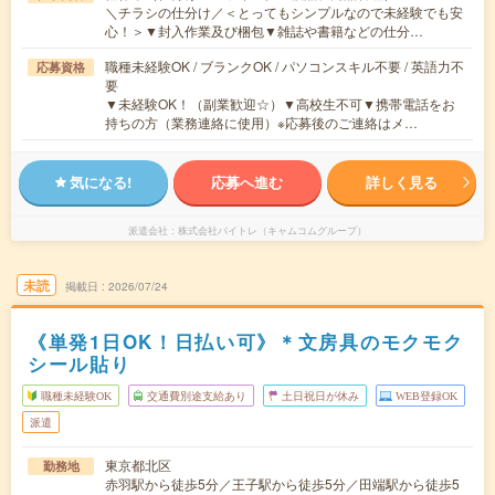
＼チラシの仕分け／＜とってもシンプルなので未経験でも安
心！＞▼封入作業及び梱包▼雑誌や書籍などの仕分…
職種未経験OK / ブランクOK / パソコンスキル不要 / 英語力不
応募資格
要
▼未経験OK！（副業歓迎☆）▼高校生不可▼携帯電話をお
持ちの方（業務連絡に使用）※応募後のご連絡はメ…
気になる!
応募へ進む
詳しく見る
派遣会社
株式会社バイトレ（キャムコムグループ）
未読
掲載日
2026/07/24
《単発1日OK！日払い可》＊文房具のモクモク
シール貼り
職種未経験OK
交通費別途支給あり
土日祝日が休み
WEB登録OK
派遣
東京都北区
勤務地
赤羽駅から徒歩5分／王子駅から徒歩5分／田端駅から徒歩5