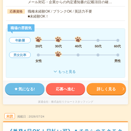
メール対応・企業からの内定通知書の記載項目の確…
職種未経験OK / ブランクOK / 英語力不要
応募資格
■未経験OK！
職場の雰囲気
年齢層
20代
30代
40代
50代
60代
男女比率
女性
男性
もっと見る
気になる!
応募へ進む
詳しく見る
派遣会社
株式会社リクルートスタッフィング
未読
掲載日
2026/07/24