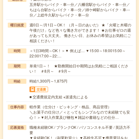
五井駅からバイク・車---分／八幡宿駅からバイク・車---分／
ちはら台駅からバイク・車---分／姉ケ崎駅からバイク・車---
分／上総牛久駅からバイク・車---分
週0日～/月1日～OK！ （月～日のあいだ） ★「火曜と木曜の
曜日頻度
午後だけ」など色々な働き方ができます！ ★お仕事ゼロの週
があっても大丈夫。 働きたい日、お休みの希望はお気軽にご
相談ください！
＜1日3時間～OK！＞▼ 例えば… ▼15:00～18:0015:00～
時間
22:0017:00～22:…
単発1日～！ ★勤務開始日や期間はお気軽にご相談くださ
期間
い！ ＃8月～ ＃9月～
時給1,300円～1,875円
時給
交通費
■ 交通費規定内支給 ※派遣先による
軽作業（仕分け・ピッキング・検品、商品管理）
仕事内容
＼お菓子の仕分け／＜とってもシンプルなので未経験でも安
心！＞▼封入作業及び梱包▼雑誌や書籍などの仕分…
職種未経験OK / ブランクOK / パソコンスキル不要 / 英語力不
応募資格
要
▼未経験OK！（副業歓迎☆）▼高校生不可▼携帯電話をお