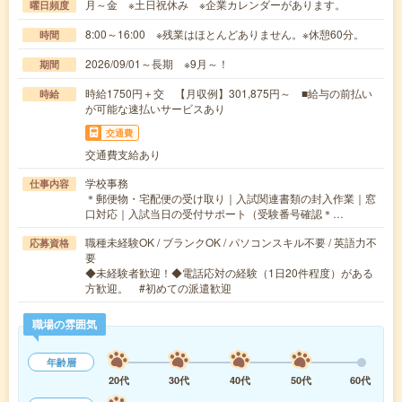
月～金 ※土日祝休み ※企業カレンダーがあります。
曜日頻度
8:00～16:00 ※残業はほとんどありません。※休憩60分。
時間
2026/09/01～長期 ※9月～！
期間
時給1750円＋交 【月収例】301,875円～ ■給与の前払い
時給
が可能な速払いサービスあり
交通費
交通費支給あり
学校事務
仕事内容
＊郵便物・宅配便の受け取り｜入試関連書類の封入作業｜窓
口対応｜入試当日の受付サポート（受験番号確認＊…
職種未経験OK / ブランクOK / パソコンスキル不要 / 英語力不
応募資格
要
◆未経験者歓迎！◆電話応対の経験（1日20件程度）がある
方歓迎。 #初めての派遣歓迎
職場の雰囲気
年齢層
20代
30代
40代
50代
60代