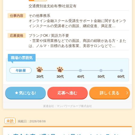
交通費別途支給有/弊社規定有
その他事務系
仕事内容
オンライン金融スクール受講生サポート金融に関するオンラ
インスクールの受講者との面談、継続促進、満足度…
ブランクOK / 英語力不要
応募資格
・営業や採用業務などでの面談、商談の経験がある方・また
は、ノルマ・目標のある接客業、美容サロンなどで…
職場の雰囲気
年齢層
20代
30代
40代
50代
60代
気になる!
応募へ進む
詳しく見る
派遣会社
マンパワーグループ株式会社
未読
掲載日
2026/08/06