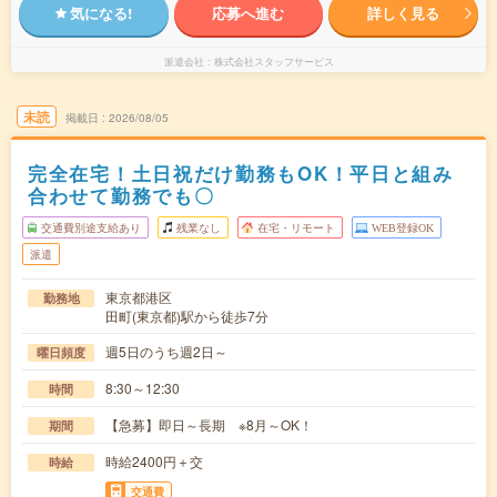
気になる!
応募へ進む
詳しく見る
派遣会社
株式会社スタッフサービス
未読
掲載日
2026/08/05
完全在宅！土日祝だけ勤務もOK！平日と組み
合わせて勤務でも〇
交通費別途支給あり
残業なし
在宅・リモート
WEB登録OK
派遣
東京都港区
勤務地
田町(東京都)駅から徒歩7分
週5日のうち週2日～
曜日頻度
8:30～12:30
時間
【急募】即日～長期 ※8月～OK！
期間
時給2400円＋交
時給
交通費