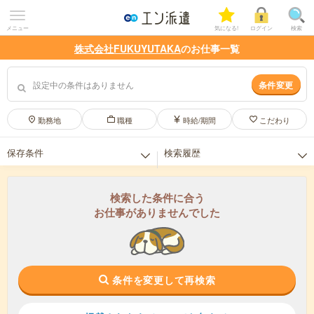
メニュー
気になる!
ログイン
検索
株式会社FUKUYUTAKA
のお仕事一覧
設定中の条件はありません
条件変更
勤務地
職種
時給/期間
こだわり
保存条件
検索履歴
保存した条件はありません。
検索履歴はありません。
検索した条件に合う
お仕事がありませんでした
条件を変更して再検索