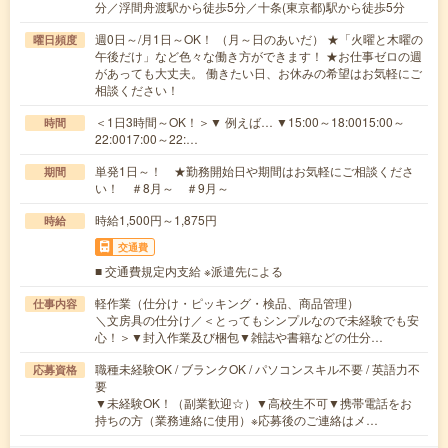
分／浮間舟渡駅から徒歩5分／十条(東京都)駅から徒歩5分
週0日～/月1日～OK！ （月～日のあいだ） ★「火曜と木曜の
曜日頻度
午後だけ」など色々な働き方ができます！ ★お仕事ゼロの週
があっても大丈夫。 働きたい日、お休みの希望はお気軽にご
相談ください！
＜1日3時間～OK！＞▼ 例えば… ▼15:00～18:0015:00～
時間
22:0017:00～22:…
単発1日～！ ★勤務開始日や期間はお気軽にご相談くださ
期間
い！ ＃8月～ ＃9月～
時給1,500円～1,875円
時給
交通費
■ 交通費規定内支給 ※派遣先による
軽作業（仕分け・ピッキング・検品、商品管理）
仕事内容
＼文房具の仕分け／＜とってもシンプルなので未経験でも安
心！＞▼封入作業及び梱包▼雑誌や書籍などの仕分…
職種未経験OK / ブランクOK / パソコンスキル不要 / 英語力不
応募資格
要
▼未経験OK！（副業歓迎☆）▼高校生不可▼携帯電話をお
持ちの方（業務連絡に使用）※応募後のご連絡はメ…