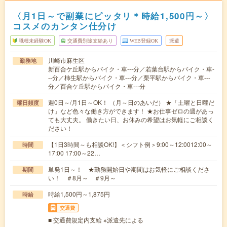
〈月1日～で副業にピッタリ＊時給1,500円～〉
コスメのカンタン仕分け
職種未経験OK
交通費別途支給あり
WEB登録OK
派遣
川崎市麻生区
勤務地
新百合ケ丘駅からバイク・車---分／若葉台駅からバイク・車-
--分／柿生駅からバイク・車---分／栗平駅からバイク・車---
分／百合ケ丘駅からバイク・車---分
週0日～/月1日～OK！ （月～日のあいだ） ★「土曜と日曜だ
曜日頻度
け」など色々な働き方ができます！ ★お仕事ゼロの週があっ
ても大丈夫。 働きたい日、お休みの希望はお気軽にご相談く
ださい！
【1日3時間～も相談OK!】＜シフト例＞9:00～12:0012:00～
時間
17:00 17:00～22…
単発1日～！ ★勤務開始日や期間はお気軽にご相談くださ
期間
い！ ＃8月～ ＃9月～
時給1,500円～1,875円
時給
交通費
■ 交通費規定内支給 ※派遣先による