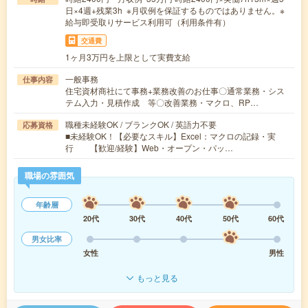
日×4週+残業3h ※月収例を保証するものではありません。※
給与即受取りサービス利用可（利用条件有）
交通費
1ヶ月3万円を上限として実費支給
一般事務
仕事内容
住宅資材商社にて事務+業務改善のお仕事〇通常業務・シス
テム入力・見積作成 等〇改善業務・マクロ、RP…
職種未経験OK / ブランクOK / 英語力不要
応募資格
■未経験OK！【必要なスキル】Excel：マクロの記録・実
行 【歓迎/経験】Web・オープン・パッ…
職場の雰囲気
年齢層
20代
30代
40代
50代
60代
男女比率
女性
男性
もっと見る