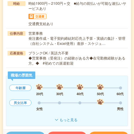
時給1900円～2100円＋交 ■給与の前払いが可能な速払いサ
時給
ービスあり
交通費
交通費支給あり
営業事務
仕事内容
発注書作成・電子契約締結対応売上予算・実績の集計・管理
（自社システム・Excel使用）進捗・スケジュ…
ブランクOK / 英語力不要
応募資格
◆営業事務（受発注）の経験がある方◆在宅勤務経験がある
方。◆ #初めての派遣歓迎
職場の雰囲気
年齢層
20代
30代
40代
50代
60代
男女比率
女性
男性
もっと見る