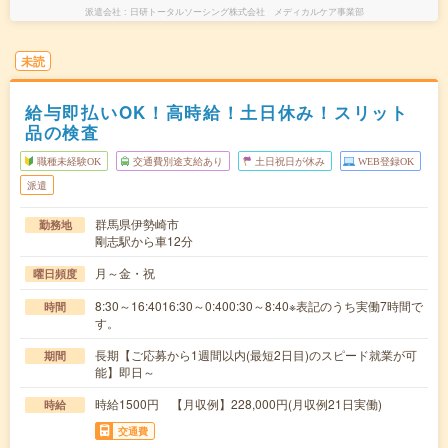
派遣会社
日研トータルソーシング株式会社 メディカルケア事業部
未読
給与即払いOK！高時給！土日休み！スリット
品の検査
職種未経験OK
交通費別途支給あり
土日祝日が休み
WEB登録OK
派遣
群馬県伊勢崎市
勤務地
剛志駅から車12分
月～金・祝
曜日頻度
8:30～16:4016:30～0:400:30～8:40※表記のうち実働7時間で
時間
す。
長期【ご応募から1週間以内(最短2日目)のスピード就業が可
期間
能】即日～
時給1500円 【月収例】228,000円(月収例21日実働)
時給
交通費