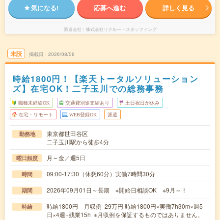
気になる!
応募へ進む
詳しく見る
派遣会社
株式会社リクルートスタッフィング
未読
掲載日
2026/08/06
時給1800円！【楽天トータルソリューション
ズ】在宅OK！二子玉川での総務事務
職種未経験OK
交通費別途支給あり
土日祝日が休み
在宅・リモート
WEB登録OK
派遣
東京都世田谷区
勤務地
二子玉川駅から徒歩4分
月～金／週5日
曜日頻度
09:00-17:30（休憩60分）実働7時間30分
時間
2026年09月01日～長期 ※開始日相談OK ※9月～！
期間
時給1800円 月収例 29万円 時給1800円×実働7h30m×週5
時給
日×4週+残業15h ※月収例を保証するものではありません。