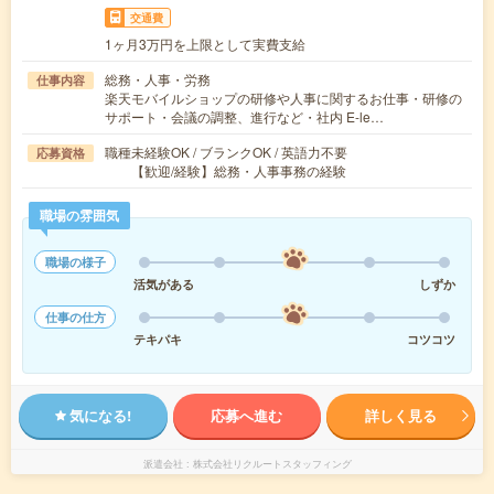
交通費
1ヶ月3万円を上限として実費支給
総務・人事・労務
仕事内容
楽天モバイルショップの研修や人事に関するお仕事・研修の
サポート・会議の調整、進行など・社内 E-le…
職種未経験OK / ブランクOK / 英語力不要
応募資格
【歓迎/経験】総務・人事事務の経験
職場の雰囲気
職場の様子
活気がある
しずか
仕事の仕方
テキパキ
コツコツ
気になる!
応募へ進む
詳しく見る
派遣会社
株式会社リクルートスタッフィング