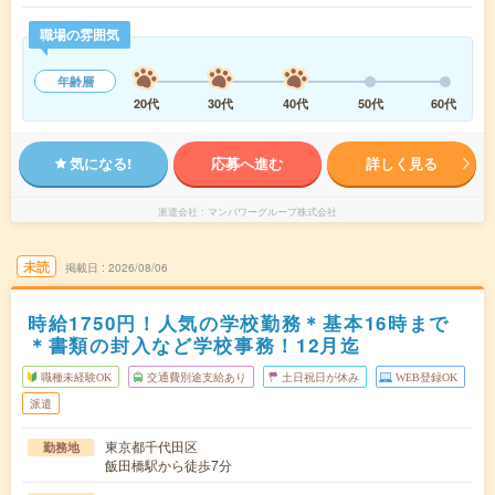
職場の雰囲気
年齢層
20代
30代
40代
50代
60代
気になる!
応募へ進む
詳しく見る
派遣会社
マンパワーグループ株式会社
未読
掲載日
2026/08/06
時給1750円！人気の学校勤務＊基本16時まで
＊書類の封入など学校事務！12月迄
職種未経験OK
交通費別途支給あり
土日祝日が休み
WEB登録OK
派遣
東京都千代田区
勤務地
飯田橋駅から徒歩7分