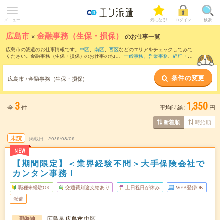
メニュー
気になる!
ログイン
検索
広島市
×
金融事務（生保・損保）
のお仕事一覧
広島市の派遣のお仕事情報です。
中区
、
南区
、
西区
などのエリアをチェックしてみて
ください。金融事務（生保・損保）のお仕事の他に、
一般事務
、
営業事務
、
経理・財
務・会計・英文経理
などを取り揃えています。さらに、
短期
・
単発
などの期間や、
職
種未経験OK
などのこだわり条件で絞り込んでいただけます。
条件の変更
広島市 / 金融事務（生保・損保）
3
1,350
全
件
平均時給:
円
時給順
新着順
未読
掲載日
2026/08/06
NEW
【期間限定】＜業界経験不問＞大手保険会社で
カンタン事務！
職種未経験OK
交通費別途支給あり
土日祝日が休み
WEB登録OK
派遣
広島県
中区
広島市
勤務地