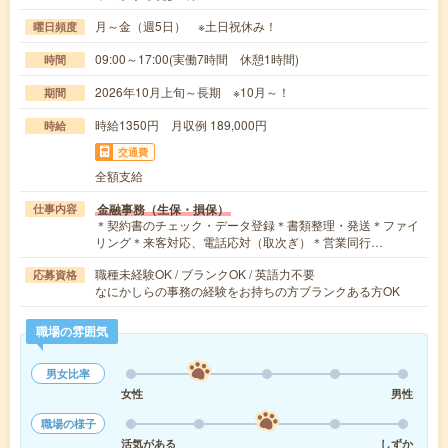
月～金（週5日） ※土日祝休み！
曜日頻度
09:00～17:00(実働7時間 休憩1時間)
時間
2026年10月上旬～長期 ※10月～！
期間
時給1350円 月収例 189,000円
時給
交通費
全額支給
金融事務（生保・損保）
仕事内容
＊契約書のチェック・データ登録＊書類整理・発送＊ファイ
リング＊来客対応、電話応対（取次ぎ）＊営業同行…
職種未経験OK / ブランクOK / 英語力不要
応募資格
なにかしらの事務の経験をお持ちの方ブランクある方OK
職場の雰囲気
男女比率
女性
男性
職場の様子
活気がある
しずか