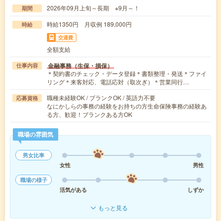
2026年09月上旬～長期 ※9月～！
期間
時給1350円 月収例 189,000円
時給
交通費
全額支給
金融事務（生保・損保）
仕事内容
＊契約書のチェック・データ登録＊書類整理・発送＊ファイ
リング＊来客対応、電話応対（取次ぎ）＊営業同行…
職種未経験OK / ブランクOK / 英語力不要
応募資格
なにかしらの事務の経験をお持ちの方生命保険事務の経験あ
る方、歓迎！ブランクある方OK
職場の雰囲気
男女比率
女性
男性
職場の様子
活気がある
しずか
もっと見る