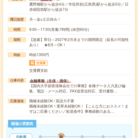
鷹野橋駅から徒歩4分／市役所前(広島県)駅から徒歩5分／日
赤病院前駅から徒歩7分
月～金※土日休み！
曜日頻度
9:00～17:00(実働:7時間) (休憩60分)
時間
【急募】即日～2027年2月末までの期間限定（延長の可能性
期間
あり） ★8月～OK！
時給1350円
時給
交通費
交通費支給
金融事務（生保・損保）
仕事内容
【国内大手損害保険会社での事務】各種データ入力及び編
集、電話・メール対応、FAX送受信対応、受付書類…
職種未経験OK / 英語力不要
応募資格
職種未経験OK！業界未経験OK！【こんな方におススメ！ま
ずはご応募ください／歓迎条件】事務経験のある…
職場の雰囲気
年齢層