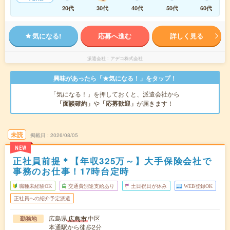
20代
30代
40代
50代
60代
気になる!
応募へ進む
詳しく見る
派遣会社
アデコ株式会社
興味があったら「★気になる！」をタップ！
「気になる！」を押しておくと、派遣会社から
「面談確約」
や
「応募歓迎」
が届きます！
未読
掲載日
2026/08/05
NEW
正社員前提＊【年収325万～】大手保険会社で
事務のお仕事！17時台定時
職種未経験OK
交通費別途支給あり
土日祝日が休み
WEB登録OK
正社員への紹介予定派遣
広島県
中区
広島市
勤務地
本通駅から徒歩2分