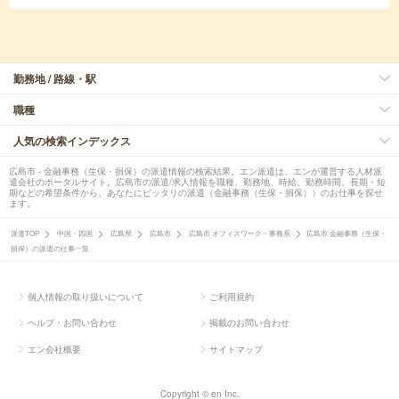
勤務地 / 路線・駅
職種
人気の検索インデックス
広島市 - 金融事務（生保・損保）の派遣情報の検索結果。エン派遣は、エンが運営する人材派
遣会社のポータルサイト。広島市の派遣/求人情報を職種、勤務地、時給、勤務時間、長期・短
期などの希望条件から、あなたにピッタリの派遣（金融事務（生保・損保））のお仕事を探せ
ます。
派遣TOP
中国・四国
広島県
広島市
広島市 オフィスワーク・事務系
広島市 金融事務（生保・
損保）の派遣の仕事一覧
個人情報の取り扱いについて
ご利用規約
ヘルプ・お問い合わせ
掲載のお問い合わせ
エン会社概要
サイトマップ
Copyright © en Inc.