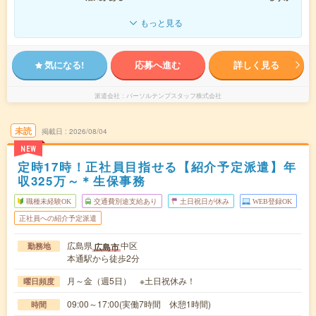
もっと見る
気になる!
応募へ進む
詳しく見る
派遣会社
パーソルテンプスタッフ株式会社
未読
掲載日
2026/08/04
NEW
定時17時！正社員目指せる【紹介予定派遣】年
収325万～＊生保事務
職種未経験OK
交通費別途支給あり
土日祝日が休み
WEB登録OK
正社員への紹介予定派遣
広島県
中区
広島市
勤務地
本通駅から徒歩2分
月～金（週5日） ※土日祝休み！
曜日頻度
09:00～17:00(実働7時間 休憩1時間)
時間