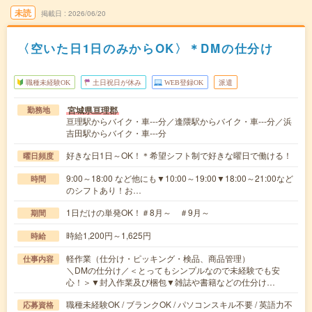
未読
掲載日
2026/06/20
〈空いた日1日のみからOK〉＊DMの仕分け
職種未経験OK
土日祝日が休み
WEB登録OK
派遣
宮城県亘理郡
勤務地
亘理駅からバイク・車---分／逢隈駅からバイク・車---分／浜
吉田駅からバイク・車---分
好きな日1日～OK！＊希望シフト制で好きな曜日で働ける！
曜日頻度
9:00～18:00 など他にも▼10:00～19:00▼18:00～21:00など
時間
のシフトあり！お…
1日だけの単発OK！＃8月～ ＃9月～
期間
時給1,200円～1,625円
時給
軽作業（仕分け・ピッキング・検品、商品管理）
仕事内容
＼DMの仕分け／＜とってもシンプルなので未経験でも安
心！＞▼封入作業及び梱包▼雑誌や書籍などの仕分け…
職種未経験OK / ブランクOK / パソコンスキル不要 / 英語力不
応募資格