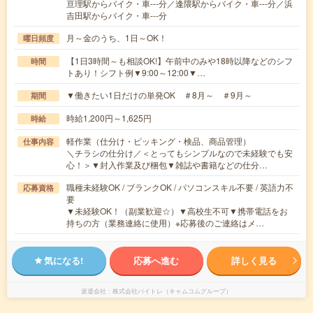
亘理駅からバイク・車---分／逢隈駅からバイク・車---分／浜
吉田駅からバイク・車---分
月～金のうち、1日～OK！
曜日頻度
【1日3時間～も相談OK!】午前中のみや18時以降などのシフ
時間
トあり！シフト例▼9:00～12:00▼…
▼働きたい1日だけの単発OK ＃8月～ ＃9月～
期間
時給1,200円～1,625円
時給
軽作業（仕分け・ピッキング・検品、商品管理）
仕事内容
＼チラシの仕分け／＜とってもシンプルなので未経験でも安
心！＞▼封入作業及び梱包▼雑誌や書籍などの仕分…
職種未経験OK / ブランクOK / パソコンスキル不要 / 英語力不
応募資格
要
▼未経験OK！（副業歓迎☆）▼高校生不可▼携帯電話をお
持ちの方（業務連絡に使用）※応募後のご連絡はメ…
気になる!
応募へ進む
詳しく見る
派遣会社
株式会社バイトレ（キャムコムグループ）