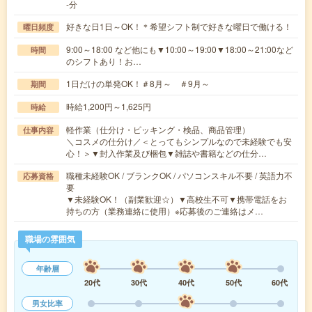
-分
好きな日1日～OK！＊希望シフト制で好きな曜日で働ける！
曜日頻度
9:00～18:00 など他にも▼10:00～19:00▼18:00～21:00など
時間
のシフトあり！お…
1日だけの単発OK！＃8月～ ＃9月～
期間
時給1,200円～1,625円
時給
軽作業（仕分け・ピッキング・検品、商品管理）
仕事内容
＼コスメの仕分け／＜とってもシンプルなので未経験でも安
心！＞▼封入作業及び梱包▼雑誌や書籍などの仕分…
職種未経験OK / ブランクOK / パソコンスキル不要 / 英語力不
応募資格
要
▼未経験OK！（副業歓迎☆）▼高校生不可▼携帯電話をお
持ちの方（業務連絡に使用）※応募後のご連絡はメ…
職場の雰囲気
年齢層
20代
30代
40代
50代
60代
男女比率