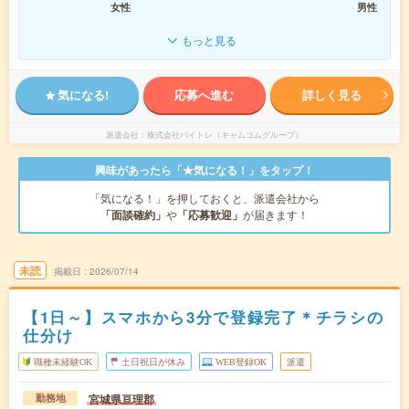
女性
男性
もっと見る
気になる!
応募へ進む
詳しく見る
派遣会社
株式会社バイトレ（キャムコムグループ）
興味があったら「★気になる！」をタップ！
「気になる！」を押しておくと、派遣会社から
「面談確約」
や
「応募歓迎」
が届きます！
未読
掲載日
2026/07/14
【1日～】スマホから3分で登録完了＊チラシの
仕分け
職種未経験OK
土日祝日が休み
WEB登録OK
派遣
宮城県亘理郡
勤務地