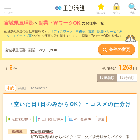
メニュー
気になる!
ログイン
検索
宮城県亘理郡
×
副業・WワークOK
のお仕事一覧
亘理郡の派遣のお仕事情報です。
オフィスワーク・事務系
、
営業・販売・サービス系
、
クリエイティブ系
などのお仕事を取り揃えています。副業・WワークOKの条件の他
に、
交通費別途支給あり
、
職種未経験OK
、
友だちと一緒の応募OK
などのこだわり条
件も取り揃えています。
条件の変更
宮城県亘理郡 / 副業・WワークOK
3
1,263
全
件
平均時給:
円
時給順
新着順
未読
掲載日
2026/07/16
〈空いた日1日のみからOK〉＊コスメの仕分け
職種未経験OK
土日祝日が休み
WEB登録OK
派遣
宮城県亘理郡
勤務地
山下(宮城県)駅からバイク・車---分／坂元駅からバイク・車--