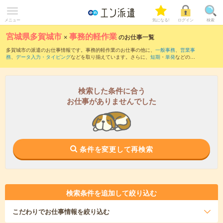
メニュー
気になる!
ログイン
検索
宮城県多賀城市
×
事務的軽作業
のお仕事一覧
多賀城市の派遣のお仕事情報です。事務的軽作業のお仕事の他に、
一般事務
、
営業事
務
、
データ入力・タイピング
などを取り揃えています。さらに、
短期
・
単発
などの期
間や、
職種未経験OK
などのこだわり条件で絞り込んでいただけます。
検索した条件に合う
お仕事がありませんでした
条件を変更して再検索
検索条件を追加して絞り込む
こだわり
でお仕事情報を絞り込む