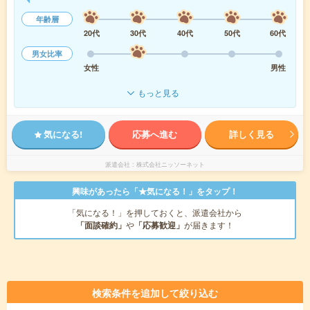
年齢層
20代
30代
40代
50代
60代
男女比率
女性
男性
もっと見る
気になる!
応募へ進む
詳しく見る
派遣会社
株式会社ニッソーネット
興味があったら「★気になる！」をタップ！
「気になる！」を押しておくと、派遣会社から
「面談確約」
や
「応募歓迎」
が届きます！
検索条件を追加して絞り込む