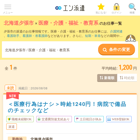
メニュー
気になる!
ログイン
検索
北海道夕張市
×
医療・介護・福祉・教育系
のお仕事一覧
夕張市の派遣のお仕事情報です。医療・介護・福祉・教育系のお仕事には、
介護関連
、
看護助手
、
看護師・准看護師
などがあります。さらに、
短期
・
単発
などの期間や、
職種未経験OK
などのこだわり条件で絞り込んでいただけます。
条件の変更
北海道夕張市 / 医療・介護・福祉・教育系
1
1,200
全
件
平均時給:
円
時給順
新着順
未読
掲載日
2026/08/08
NEW
＜医療行為はナシ＞時給1240円！病院で備品
のチェックなど
職種未経験OK
交通費別途支給あり
土日祝日が休み
WEB登録OK
派遣
北海道夕張市
勤務地