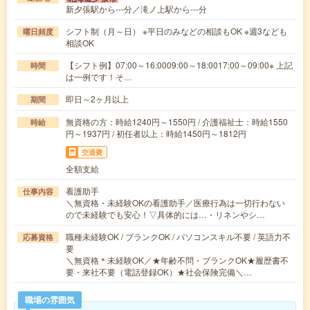
新夕張駅から---分／滝ノ上駅から---分
シフト制（月～日） ※平日のみなどの相談もOK ※週3なども
曜日頻度
相談OK
【シフト例】07:00～16:0009:00～18:0017:00～09:00※ 上記
時間
は一例です！そ…
即日～2ヶ月以上
期間
無資格の方：時給1240円～1550円 / 介護福祉士：時給1550
時給
円～1937円 / 初任者以上：時給1450円～1812円
交通費
全額支給
看護助手
仕事内容
＼無資格・未経験OKの看護助手／医療行為は一切行わない
ので未経験でも安心！▽具体的には…・リネンやシ…
職種未経験OK / ブランクOK / パソコンスキル不要 / 英語力不
応募資格
要
＼無資格＊未経験OK／★年齢不問・ブランクOK★履歴書不
要・来社不要（電話登録OK）★社会保険完備＼…
職場の雰囲気